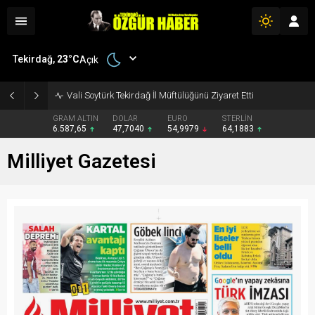
Tekirdağ,
23
°C
Açık
Vali Soytürk Tekirdağ İl Müftülüğünü Ziyaret Etti
GRAM ALTIN
DOLAR
EURO
STERLİN
6.587,65
47,7040
54,9979
64,1883
Milliyet Gazetesi