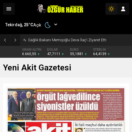
Tekirdağ,
25
°C
Açık
Sağlık Bakanı Memişoğlu Deva İlaç’ı Ziyaret Etti
GRAM ALTIN
DOLAR
EURO
STERLİN
6.660,55
47,7111
55,1881
64,4139
Yeni Akit Gazetesi