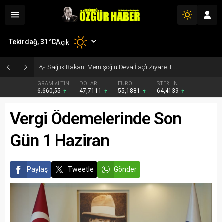
Tekirdağ,
31
°C
Açık
Bakan Memişoğlu Koçak Farma’yı Ziyaret Etti
GRAM ALTIN
DOLAR
EURO
STERLİN
6.660,55
47,7111
55,1881
64,4139
Vergi Ödemelerinde Son
Gün 1 Haziran
Paylaş
Tweetle
Gönder