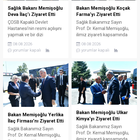
Sağlık Bakanı Memişoğlu
Bakan Memişoğlu Koçak
Deva İlaç’ı Ziyaret Etti
Farma’yı Ziyaret Etti
ÇOSB Kapaklı Devlet
Sağlık Bakanımız Sayın
Hastanesi’nin resmi açılışını
Prof. Dr. Kemal Memişoğlu,
yapmak ve bir dizi
ilimiz ziyareti kapsamında
ziyaretlerde bulunmak
ilaç ve etken maddesi
08.08.2026
08.08.2026
üzere ilimize gelen Sağlık
üreterek çok sayıda ülkeye
yorumlar kapalı
yorumlar kapalı
Bakanımız Sayın Prof. Dr.
ihraç eden Koçak Farma
Kemal Memişoğlu, ilimiz
firmasının Çerkezköy OSB
ziyareti kapsamında sağlık
içerisinde faaliyette bulunan
sektörü için üretim yapan
fabrikasını ziyaret etti.
firmaları ziyaret etti. Bu
Koçak Farma Yönetim
doğrultuda ilaç ve ilaç
Kurulu Başkanı Ender Koçak
hammaddesi üreterek çok
ve Koçak Farma yetkilileri
sayıda ülkeye ihraç eden
tarafından karşılanan Bakan
DEVA Holding’in Çerkezköy
Memişoğlu ardından
OSB içerisinde...
fabrikaya geçerek şirketin...
Bakan Memişoğlu Ulkar
Bakan Memişoğlu Yerlika
Kimya’yı Ziyaret Etti
İlaç Firması’nı Ziyaret Etti
Sağlık Bakanımız Sayın
Sağlık Bakanımız Sayın
Prof. Dr. Kemal Memişoğlu,
Prof. Dr. Kemal Memişoğlu,
ilimiz ziyareti kapsamında