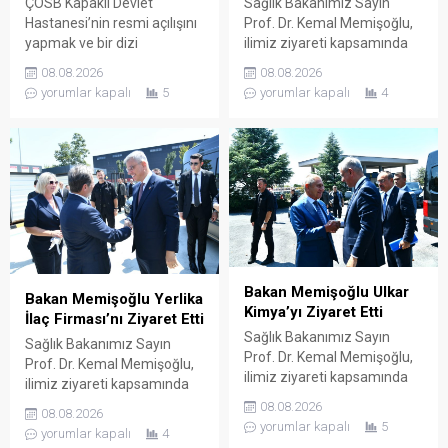
ÇOSB Kapaklı Devlet
Sağlık Bakanımız Sayın
Hastanesi’nin resmi açılışını
Prof. Dr. Kemal Memişoğlu,
yapmak ve bir dizi
ilimiz ziyareti kapsamında
ziyaretlerde bulunmak
ilaç ve etken maddesi
08.08.2026
08.08.2026
üzere ilimize gelen Sağlık
üreterek çok sayıda ülkeye
yorumlar kapalı
5
yorumlar kapalı
4
Bakanımız Sayın Prof. Dr.
ihraç eden Koçak Farma
Kemal Memişoğlu, ilimiz
firmasının Çerkezköy OSB
ziyareti kapsamında sağlık
içerisinde faaliyette bulunan
sektörü için üretim yapan
fabrikasını ziyaret etti.
firmaları ziyaret etti. Bu
Koçak Farma Yönetim
doğrultuda ilaç ve ilaç
Kurulu Başkanı Ender Koçak
hammaddesi üreterek çok
ve Koçak Farma yetkilileri
sayıda ülkeye ihraç eden
tarafından karşılanan Bakan
DEVA Holding’in Çerkezköy
Memişoğlu ardından
OSB içerisinde...
fabrikaya geçerek şirketin...
Bakan Memişoğlu Ulkar
Bakan Memişoğlu Yerlika
Kimya’yı Ziyaret Etti
İlaç Firması’nı Ziyaret Etti
Sağlık Bakanımız Sayın
Sağlık Bakanımız Sayın
Prof. Dr. Kemal Memişoğlu,
Prof. Dr. Kemal Memişoğlu,
ilimiz ziyareti kapsamında
ilimiz ziyareti kapsamında
ilaç üretimi yapan Ulkar
ilaç üretimi yapan Yerlika
08.08.2026
08.08.2026
Kimya firmasını ziyaret etti.
İlaç Sanayi ve Ticaret
yorumlar kapalı
5
yorumlar kapalı
4
Ulkar Holding ve Nobel İlaç
Anonim Şirketi’nin