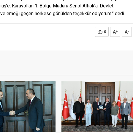
müş’e, Karayolları 1. Bölge Müdürü Şenol Altıok’a, Devlet
a ve emeği geçen herkese gönülden teşekkür ediyorum.” dedi.
A
A
0
+
-