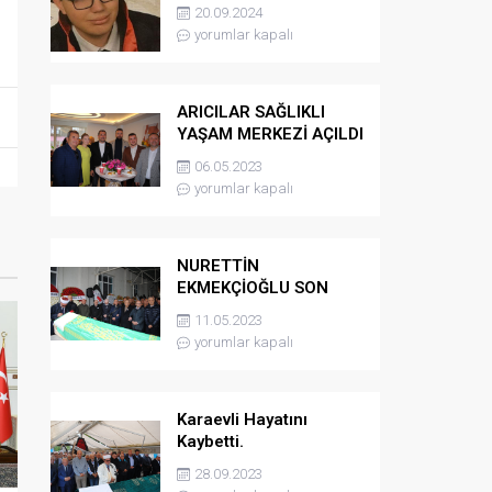
kaybetti
20.09.2024
yorumlar kapalı
ARICILAR SAĞLIKLI
YAŞAM MERKEZİ AÇILDI
06.05.2023
yorumlar kapalı
NURETTİN
EKMEKÇİOĞLU SON
YOLCULUĞUNA
11.05.2023
UĞURLANDI
yorumlar kapalı
Karaevli Hayatını
Kaybetti.
28.09.2023