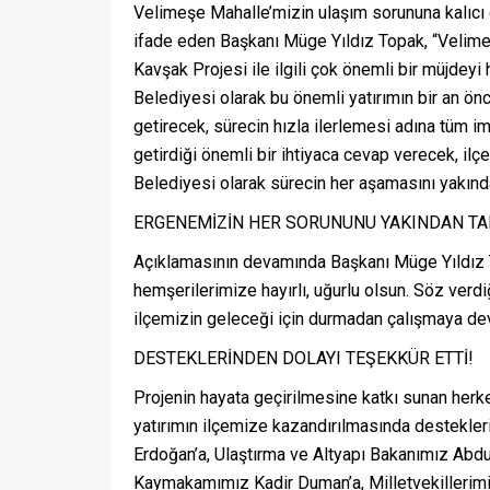
Velimeşe Mahalle’mizin ulaşım sorununa kalıcı
ifade eden Başkanı Müge Yıldız Topak, “Velime
Kavşak Projesi ile ilgili çok önemli bir müjde
Belediyesi olarak bu önemli yatırımın bir an ön
getirecek, sürecin hızla ilerlemesi adına tüm imk
getirdiği önemli bir ihtiyaca cevap verecek, ilç
Belediyesi olarak sürecin her aşamasını yakın
ERGENEMİZİN HER SORUNUNU YAKINDAN TA
Açıklamasının devamında Başkanı Müge Yıldız 
hemşerilerimize hayırlı, uğurlu olsun. Söz verd
ilçemizin geleceği için durmadan çalışmaya dev
DESTEKLERİNDEN DOLAYI TEŞEKKÜR ETTİ!
Projenin hayata geçirilmesine katkı sunan her
yatırımın ilçemize kazandırılmasında destekl
Erdoğan’a, Ulaştırma ve Altyapı Bakanımız Abdu
Kaymakamımız Kadir Duman’a, Milletvekilleri