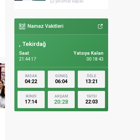
yorumlar kapalı
Namaz Vakitleri
, Tekirdağ
Saat
Yatsıya Kalan
21:44:19
00:18:41
İMSAK
GÜNEŞ
ÖĞLE
04:22
06:04
13:21
İKİNDİ
AKŞAM
YATSI
20:28
17:14
22:03