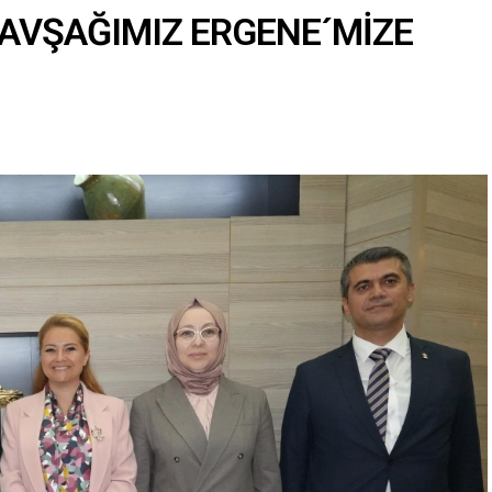
AVŞAĞIMIZ ERGENE´MİZE