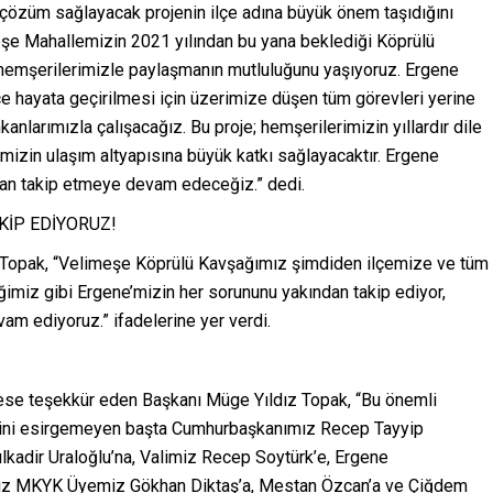
 çözüm sağlayacak projenin ilçe adına büyük önem taşıdığını
şe Mahallemizin 2021 yılından bu yana beklediği Köprülü
yi hemşerilerimizle paylaşmanın mutluluğunu yaşıyoruz. Ergene
ce hayata geçirilmesi için üzerimize düşen tüm görevleri yerine
anlarımızla çalışacağız. Bu proje; hemşerilerimizin yıllardır dile
emizin ulaşım altyapısına büyük katkı sağlayacaktır. Ergene
dan takip etmeye devam edeceğiz.” dedi.
KİP EDİYORUZ!
Topak, “Velimeşe Köprülü Kavşağımız şimdiden ilçemize ve tüm
iğimiz gibi Ergene’mizin her sorununu yakından takip ediyor,
am ediyoruz.” ifadelerine yer verdi.
kese teşekkür eden Başkanı Müge Yıldız Topak, “Bu önemli
erini esirgemeyen başta Cumhurbaşkanımız Recep Tayyip
lkadir Uraloğlu’na, Valimiz Recep Soytürk’e, Ergene
miz MKYK Üyemiz Gökhan Diktaş’a, Mestan Özcan’a ve Çiğdem