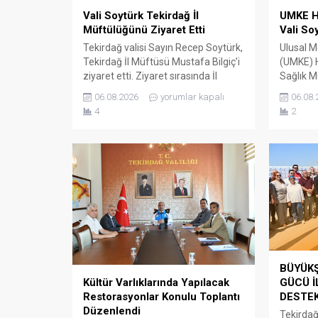
Vali Soytürk Tekirdağ İl
UMKE H
Müftülüğünü Ziyaret Etti
Vali So
Tekirdağ valisi Sayın Recep Soytürk,
Ulusal M
Tekirdağ İl Müftüsü Mustafa Bilgiç’i
(UMKE) H
ziyaret etti. Ziyaret sırasında İl
Sağlık M
Müftüsü Bilgiç ve Tekirdağ İl
Çağatay 
06.08.2026
yorumlar kapalı
06.08.
Müftülüğü personeli tarafından
Başkanı
4
2
karşılanan Vali Soytürk ardından İl
ve UMKE ç
Müftüsü Bilgiç ile bir süre görüşerek
Sayın R
müftülüğün çalışma ve faaliyetleri
ziyaret e
hakkında bilgi aldı. Günün anısına
Sağlık M
hatıra fotoğrafı çekilmesinin
münaseb
ardından ziyaret sona erdi.
etkinlikl
bilgi verd
BÜYÜKŞ
GÜCÜ İ
Kültür Varlıklarında Yapılacak
DESTE
Restorasyonlar Konulu Toplantı
Düzenlendi
Tekirdağ