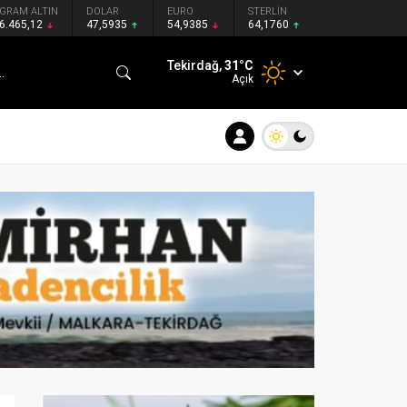
GRAM ALTIN
DOLAR
EURO
STERLİN
6.465,12
47,5935
54,9385
64,1760
Tekirdağ,
31
°C
Açık