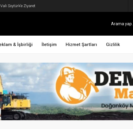
ali Soytürk’e Ziyaret
eklam & İşbirliği
İletişim
Hizmet Şartları
Gizlilik