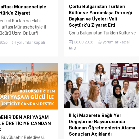
Çorlu Bulgaristan Türkleri
aftası Münasebetiyle
Kültür ve Yardımlaşa Derneği
ytürk’e Ziyaret
Başkan ve Üyeleri Vali
edikal Kurtarma Ekibi
Soytürk’ü Ziyaret Etti
aftası Münasebetiyle İl
Çorlu Bulgaristan Türkleri Kültür ve
üdürü Uzm. Dr. Lütfi
Yardımlaşa Derneği Başkanı Güner
Onar, Sağlık Hizmetleri
06.08.2026
yorumlar kapalı
2026
yorumlar kapalı
Çetin ve yönetim kurulu üyeleri,
 Uzm. Dr. Mustafa Dönmez
3
Tekirdağ valisi Sayın Recep
alışanları, Tekirdağ valisi
Soytürk’ü makamında ziyaret
ecep Soytürk’ü makamında
etti.Dernek Başkanı Çetin ve
tti. Ziyaret sırasında İl
yönetim kurulu üyeleri ile bir süre
üdürü Onar, UMKE Haftası
görüşen Vali Soytürk, derneğin
etiyle düzenlenecek
çalışmaları hakkında bilgi aldı.
er hakkında Vali Soytürk’e
i. Ziyaretten...
İl İçi Mazerete Bağlı Yer
EHİR’DEN ARI YAŞAM
Değiştirme Başvurusunda
LE ÜRETİCİYE CANDAN
Bulunan Öğretmenlerin Atama
K
Sonuçları Açıklandı
 Büyükşehir Belediyesi,