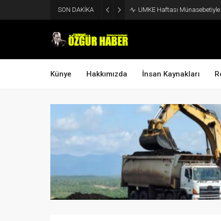
SON DAKİKA
UMKE Haftası Münasebetiyle V
Künye
Hakkımızda
İnsan Kaynakları
R