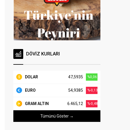
DÖVİZ KURLARI
DOLAR
47,5935
%0,06
EURO
54,9385
%-0,13
GRAM ALTIN
6.465,12
%-0,48
Tümünü Göster →