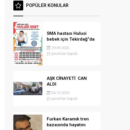
POPÜLER KONULAR
SMA hastası Hulusi
bebek için Tekirdağ”da
konser düzenlenicek
29.09.2023
yorumlar kapalı
AŞK CİNAYETİ CAN
ALDI
04.10.2024
yorumlar kapalı
Furkan Karamık tren
kazasında hayatını