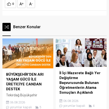
A
A
0
+
-
Benzer Konular
İl İçi Mazerete Bağlı Yer
BÜYÜKŞEHİR’DEN ARI
Değiştirme
YAŞAM GÜCÜ İLE
Başvurusunda Bulunan
ÜRETİCİYE CANDAN
Öğretmenlerin Atama
DESTEK
Sonuçları Açıklandı
Tekirdağ Büyükşehir
39Güncelleme : 06.08.2026
Belediyesi, kırsal kalkınmayı
06.08.2026
06.08.2026
10:21Yayın : 06.08.2026
desteklemek ve arıcılık
yorumlar kapalı
4
yorumlar kapalı
5
10:19 Millî Eğitim Bakanlığı