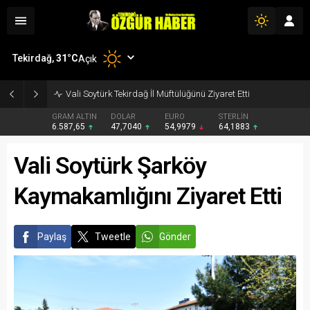
Tekirdağ,
31
°C
Açık
Vali Soytürk Tekirdağ İl Müftülüğünü Ziyaret Etti
GRAM ALTIN
DOLAR
EURO
STERLİN
6.587,65
47,7040
54,9979
64,1883
Vali Soytürk Şarköy
Kaymakamlığını Ziyaret Etti
Paylaş
Tweetle
Gönder