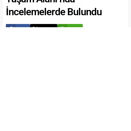
İncelemelerde Bulundu
Paylaş
Tweetle
Gönder
Valimiz Sayın Recep Soytürk,
sahipsiz sokak hayvanlarının