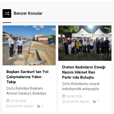
Benzer Konular
Üreten Kadınların Emeği
Başkan Sarıkurt`tan Yol
Nazım Hikmet Ran
Çalışmalarına Yakın
Parkı`nda Buluştu
Takip
Çorlu Belediyesi, sosyal
Çorlu Belediye Başkanı
belediyecilik anlayışıyla
Ahmet Sarıkurt, Belediye
kadınların ekonomik ve
04.08.2026
Başkan Yardımcısı Adnan
sosyal hayattaki yerini
05.08.2026
yorumlar kapalı
7
Kum ile birlikte kentin farklı
güçlendirmeye devam
yorumlar kapalı
2
noktalarında sürdürülen
ediyor. Çorlu Belediye
altyapı ve üstyapı yol