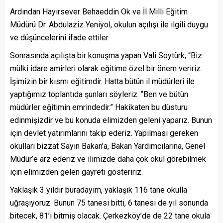
Ardından Hayırsever Behaeddin Ok ve İl Milli Eğitim
Müdürü Dr. Abdulaziz Yeniyol, okulun açılışı ile ilgili duygu
ve düşüncelerini ifade ettiler.
Sonrasında açılışta bir konuşma yapan Vali Soytürk; “Biz
mülki idare amirleri olarak eğitime özel bir önem veririz.
İşimizin bir kısmı eğitimdir. Hatta bütün il müdürleri ile
yaptığımız toplantıda şunları söyleriz. “Ben ve bütün
müdürler eğitimin emrindedir.” Hakikaten bu düsturu
edinmişizdir ve bu konuda elimizden geleni yaparız. Bunun
için devlet yatırımlarını takip ederiz. Yapılması gereken
okulları bizzat Sayın Bakan’a, Bakan Yardımcılarına, Genel
Müdür’e arz ederiz ve ilimizde daha çok okul görebilmek
için elimizden gelen gayreti gösteririz.
Yaklaşık 3 yıldır buradayım, yaklaşık 116 tane okulla
uğraşıyoruz. Bunun 75 tanesi bitti, 6 tanesi de yıl sonunda
bitecek, 81’i bitmiş olacak. Çerkezköy’de de 22 tane okula