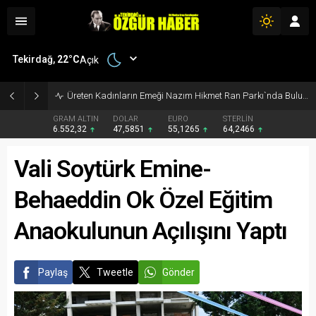
Tekirdağ,
22
°C
Açık
Üreten Kadınların Emeği Nazım Hikmet Ran Parkı`nda Buluştu
GRAM ALTIN
DOLAR
EURO
STERLİN
6.552,32
47,5851
55,1265
64,2466
Vali Soytürk Emine-
Behaeddin Ok Özel Eğitim
Anaokulunun Açılışını Yaptı
Paylaş
Tweetle
Gönder