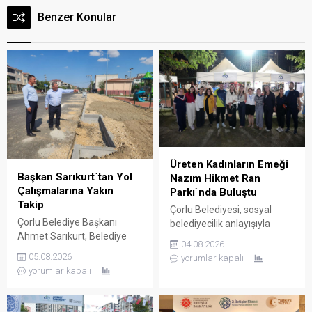
Benzer Konular
Üreten Kadınların Emeği
Başkan Sarıkurt`tan Yol
Nazım Hikmet Ran
Çalışmalarına Yakın
Parkı`nda Buluştu
Takip
Çorlu Belediyesi, sosyal
Çorlu Belediye Başkanı
belediyecilik anlayışıyla
Ahmet Sarıkurt, Belediye
kadınların ekonomik ve
04.08.2026
Başkan Yardımcısı Adnan
sosyal hayattaki yerini
05.08.2026
yorumlar kapalı
Kum ile birlikte kentin farklı
güçlendirmeye devam
yorumlar kapalı
noktalarında sürdürülen
ediyor. Çorlu Belediye
altyapı ve üstyapı yol
Başkanı Ahmet Sarıkurt, 6.
çalışmalarını yerinde
Ziya Berhan Kılıç Sokak