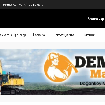
ım Hikmet Ran Parkı`nda Buluştu
eklam & İşbirliği
İletişim
Hizmet Şartları
Gizlilik