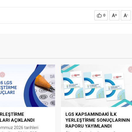
A
A
0
+
-
ERLEŞTİRME
LGS KAPSAMINDAKİ İLK
ARI AÇIKLANDI
YERLEŞTİRME SONUÇLARININ
RAPORU YAYIMLANDI
emmuz 2026 tarihleri