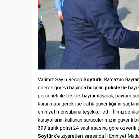
Valimiz Sayın Recep
Soytürk
, Ramazan Bayra
ederek görevi başında bulunan
polislerle
bayra
personeli ile tek tek bayramlaşarak, bayram sü
korunması gerek ise trafik güvenliğinin sağl
emniyet mensubuna teşekkür etti. İlimizde ikame
karayollarını kullanan sürücülerimizin güvenli bi
399 trafik polisi 24 saat esasına göre özverili
Soytürk
’e ziyaretleri sırasında İl Emniyet Müd