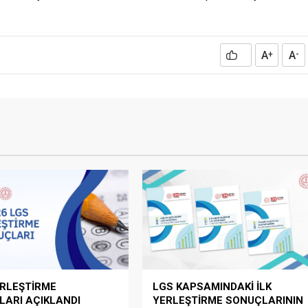
A
A
+
-
ERLEŞTİRME
LGS KAPSAMINDAKİ İLK
ARI AÇIKLANDI
YERLEŞTİRME SONUÇLARININ