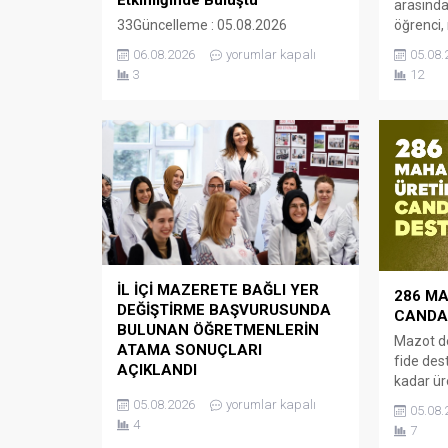
Etkinliğinde Buluştu
arasında
33Güncelleme : 05.08.2026
öğrenci,
16:43Yayın : 05.08.2026 13:50 Yaz
yerleşti
06.08.2026
yorumlar kapalı
05.08.
okulu etkinlikleri kapsamında
için terc
3
12
Ergene ilçesinde bulunan Çamlık
yerleşti
Piknik Alanı’nda yaz okullarında
93,56’sı 
eğitim gören öğrenciler için piknik
öğrenci 
etkinliği düzenlendi. Etkinliğe katılan
yüzde 95
İl Millî Eğitim Müdürü Dr. Aziz
okullar i
Yeniyol, öğrenciler, öğretmenler ve
kontenjan
velilerle bir araya geldi. Katılımcılarla
sohbet eden Dr. Yeniyol, yaz
okullarının öğrencilerin...
İL İÇİ MAZERETE BAĞLI YER
286 M
DEĞİŞTİRME BAŞVURUSUNDA
CANDA
BULUNAN ÖĞRETMENLERİN
Mazot d
ATAMA SONUÇLARI
fide de
AÇIKLANDI
kadar ür
Millî Eğitim Bakanlığı kadrolarında
her alan
05.08.2026
yorumlar kapalı
05.08.
görev yapan öğretmenlerin aile
Tekirdağ
4
7
birliği, sağlık, can güvenliği, engellilik
tarla yol