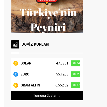
DÖVİZ KURLARI
DOLAR
47,5851
%0,04
EURO
55,1265
%0,21
GRAM ALTIN
6.552,32
%0,87
Tümünü Göster →