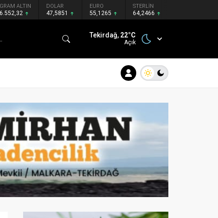
GRAM ALTIN
DOLAR
EURO
STERLİN
6.552,32
47,5851
55,1265
64,2466
Tekirdağ,
22
°C
Açık