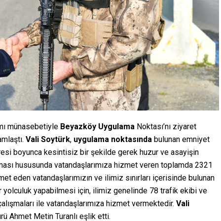
mı münasebetiyle
Beyazköy
Uygulama
Noktası’nı ziyaret
mlaştı.
Vali
Soytürk
,
uygulama
noktasında
bulunan emniyet
resi boyunca kesintisiz bir şekilde gerek huzur ve asayişin
anması hususunda vatandaşlarımıza hizmet veren toplamda 2321
t eden vatandaşlarımızın ve ilimiz sınırları içerisinde bulunan
r yolculuk yapabilmesi için, ilimiz genelinde 78 trafik ekibi ve
 çalışmaları ile vatandaşlarımıza hizmet vermektedir.
Vali
ürü Ahmet Metin Turanlı eşlik etti.