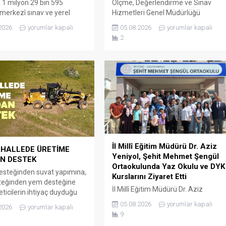
 1 milyon 29 bin 595
Ölçme, Değerlendirme ve Sınav
 merkezî sınav ve yerel
Hizmetleri Genel Müdürlüğü
rmeyle öğrenci alan okullar
tarafından LGS kapsamındaki
2026
yorumlar kapalı
05.08.2026
yorumlar kapalı
ihte bulundu. Böylece ilk
yerleştirme sonuçlarının
2
rmede öğrencilerin yüzde
açıklanmasının ardından “2026 LGS
tercihlerine yerleşti. Sınavla
Kapsamında İlk Yerleştirme Sonuç
alan okullarda doluluk oranı
Raporu” yayımlandı. Rapora göre
,76 Sınavla öğrenci alan
merkezî sınav puanı ve yerel
çin açılan 198 bin 905
yerleştirmeyle öğrenci kabul eden
ın 190 bin...
okullarda bulunan 1 milyon 259 bin
614 kontenjanın 963 bin 322’sine
öğrenci yerleşti. Geçen yıl
ortaöğretim kurumlarında...
İl Millî Eğitim Müdürü Dr. Aziz
AHALLEDE ÜRETİME
Yeniyol, Şehit Mehmet Şengül
N DESTEK
Ortaokulunda Yaz Okulu ve DYK
esteğinden suvat yapımına,
Kurslarını Ziyaret Etti
steğinden yem desteğine
İl Millî Eğitim Müdürü Dr. Aziz
eticilerin ihtiyaç duyduğu
Yeniyol, Şehit Mehmet Şengül
da destek sağlayan
05.08.2026
yorumlar kapalı
2026
yorumlar kapalı
Ortaokulunu ziyaret ederek
 Büyükşehir Belediyesi,
9
Destekleme ve Yetiştirme Kursları
larında gerçekleştirdiği