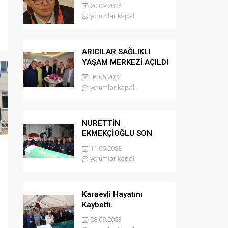
kaybetti
20.09.2024
yorumlar kapalı
ARICILAR SAĞLIKLI
YAŞAM MERKEZİ AÇILDI
06.05.2023
yorumlar kapalı
NURETTİN
EKMEKÇİOĞLU SON
YOLCULUĞUNA
11.05.2023
UĞURLANDI
yorumlar kapalı
Karaevli Hayatını
Kaybetti.
28.09.2023