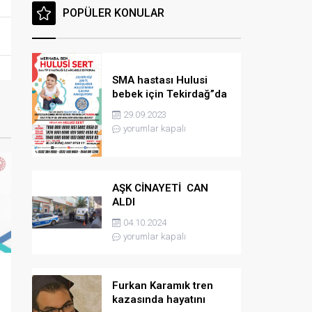
POPÜLER KONULAR
SMA hastası Hulusi
bebek için Tekirdağ”da
konser düzenlenicek
29.09.2023
yorumlar kapalı
AŞK CİNAYETİ CAN
ALDI
04.10.2024
yorumlar kapalı
Furkan Karamık tren
kazasında hayatını