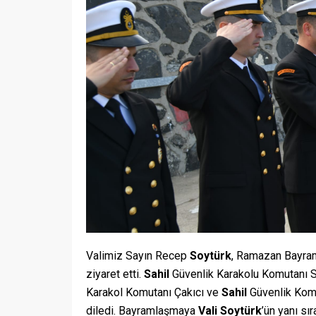
Valimiz Sayın Recep
Soytürk
, Ramazan Bayra
ziyaret etti.
Sahil
Güvenlik Karakolu Komutanı S.
Karakol Komutanı Çakıcı ve
Sahil
Güvenlik Komut
diledi. Bayramlaşmaya
Vali
Soytürk
’ün yanı sı