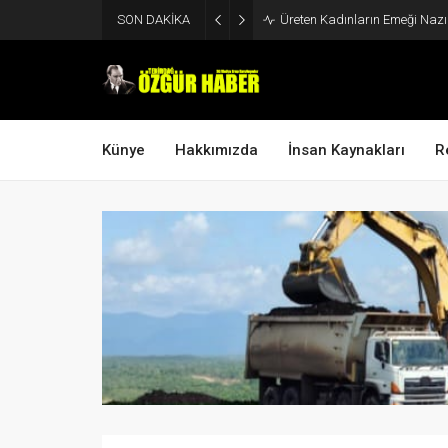
SON DAKİKA
Üreten Kadınların Emeği Naz
Künye
Hakkımızda
İnsan Kaynakları
R