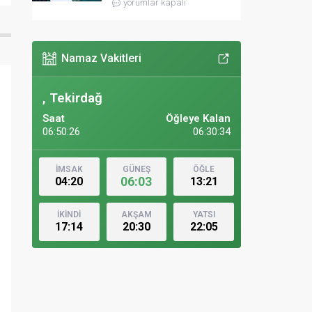
yorumlar kapalı
Namaz Vakitleri
, Tekirdağ
Saat
Öğleye Kalan
06:50:28
06:30:32
İMSAK
GÜNEŞ
ÖĞLE
06:03
04:20
13:21
İKİNDİ
AKŞAM
YATSI
17:14
20:30
22:05