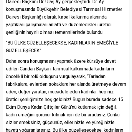
Dairesi Başkanı Dr. Ulaş Ay gerçekleştirdi. Dr. Ay,
konuşmasında Büyükşehir Belediyesi Tarımsal Hizmetler
Dairesi Başkanlığı olarak, kırsal kalkınma alanında
yaptıkları çalışmaları anlattı ve düzenledikleri üretici
şenliğinin hayırlı olması temennilerinde bulundu.
“BU ÜLKE GÜZELLEŞECEKSE, KADINLARIN EMEĞİYLE
GÜZELLEŞECEK”
Daha sonra konuşmasını yapmak üzere kürsüye davet
edilen Candan Başkan, tarımsal kalkınmada kadınların
öncelikli bir rolü olduğunu vurgulayarak, “Tarladan
fabrikalara, evlerden sokaklara her alanda üretmeye devam
eden, değer yaratan, mücadele eden kadınlar, hepiniz
üretici şenliğimize hoş geldiniz! Bugün burada sadece 15
Ekim Dünya Kadın Çiftçiler Günü’nü kutlamak için değil,
kadın emeğini görünür kılmak için de bir aradayız. Çünkü
sizler emeksiniz, güçsünüz, ellerinizle ve yüreğinizle
hayatı yoğuranlarsınız. Bu ülke güzelleşecekse, kadınların