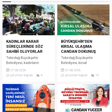
KADINLAR KARAR
BÜYÜKŞEHİR’DEN
SÜREÇLERİNDE SÖZ
KIRSAL ULAŞIMA
SAHİBİ OLUYORLAR
CANDAN DOKUNUŞ
Tekirdağ Büyükşehir
Tekirdağ Büyükşehir
Belediyesi, kadınların
Belediyesi, kırsal
mahallelerine ilişkin ihtiyaç,
mahallelerde ulaşım
07.08.2026
07.08.2026
talep ve sorunlarını
altyapısını güçlendirmeye
yorumlar kapalı
4
yorumlar kapalı
10
doğrudan yerel yönetime
yönelik yatırımlarını aralıksız
iletebildiği Kadın Mahalle
bir şekilde sürdürüyor. Fen
Buluşmaları’nı sürdürmeye
İşleri Dairesi Başkanlığı
devam ediyor. Kadın Dostu
tarafından
Kentler Projesi kapsamında
Süleymanpaşa’ya bağlı
hayata geçirilen Kadın
Yağcı Mahallesi’ni Hayrabolu
Mahalle Buluşmaları
ve Malkara ilçelerine