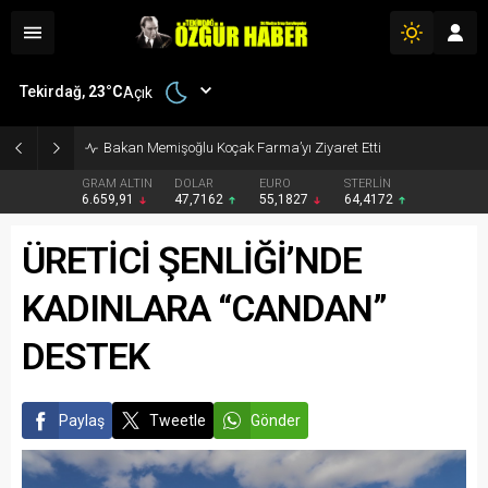
Tekirdağ,
23
°C
Açık
Bakan Memişoğlu Koçak Farma’yı Ziyaret Etti
GRAM ALTIN
DOLAR
EURO
STERLİN
6.659,91
47,7162
55,1827
64,4172
ÜRETİCİ ŞENLİĞİ’NDE
KADINLARA “CANDAN”
DESTEK
Paylaş
Tweetle
Gönder