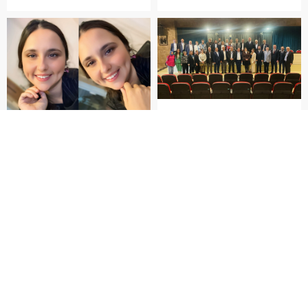
katılımcılarla birlikte milletin
saat 09:05’te başladı ve
bağımsızlık mücadelesini
katılımcılar, Atatürk için
anarak, şehrin tarihine olan
saygı duruşunda bulunarak
bağlılıklarını vurguladılar.
İstiklal Marşı’nı okudular.
Törene, askeri yetkililer,
Duygusal anların yaşandığı
Tekirdağ milletvekilleri ve
etkinlikte, katılımcılar anıta
çeşitli sivil toplum kuruluşları
karanfiller bıraktı. Valimiz
da katılarak büyük bir birlik
Sayın Recep...
ve beraberlik sergiledi. Bu
Metin Gazioğlu Yeniden
anlamlı etkinlik,...
Süleymanpaşa İYİ Parti
Başkanlığına Seçildi.
Psikolojik Çocuklarda
4. Olağan Kongre
Yeme Bozuklukları:
kapsamında yapılan
Sessiz Çığlıklar ve Umut
seçimde Metin Gazioğlu, İYİ
07.10.2025
Işığı
Parti Süleymanpaşa İlçe
yorumlar kapalı
Başkanlığı için yeniden aday
Psikolojik Çocuklarda Yeme
oldu ve tek aday olarak
Bozuklukları: Sessiz Çığlıklar
16.10.2025
başkanlık görevini sürdürdü.
ve Umut Işığı Sevgili
yorumlar kapalı
Kongre, Yahya Kemal
okurlarım, bu sayıda
Beyatlı Kültür Merkezi
çocuklarda yeme
salonunda gerçekleştirildi.
bozukluklarını bilimsel bir
Gazioğlu, geçmiş dönemde
bakışla ele alıyor ve ailelere