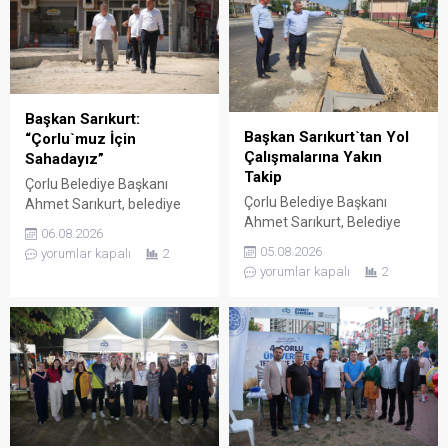
Başkan Sarıkurt:
Başkan Sarıkurt`tan Yol
“Çorlu`muz İçin
Çalışmalarına Yakın
Sahadayız”
Takip
Çorlu Belediye Başkanı
Çorlu Belediye Başkanı
Ahmet Sarıkurt, belediye
Ahmet Sarıkurt, Belediye
faaliyetlerini yerinde
06.08.2026
Başkan Yardımcısı Adnan
denetlemek ve
05.08.2026
yorumlar kapalı
2
Kum ile birlikte kentin farklı
vatandaşlarla birebir temas
yorumlar kapalı
2
noktalarında sürdürülen
kurmak amacıyla
altyapı ve üstyapı yol
gerçekleştirdiği mahalle
çalışmalarını yerinde
gezilerine aralıksız devam
inceledi. Çorlu Belediyesi,
ediyor. Başkan Sarıkurt,
vatandaşların daha güvenli,
Kemalettin Mahallesi’nde
konforlu ve modern ulaşım
yürütülen çalışmaları
imkânlarına kavuşması
inceleyerek esnaf ve
amacıyla kent genelindeki
vatandaşların taleplerini
yol yapım, bakım ve onarım
dinledi. Çorlu Belediye