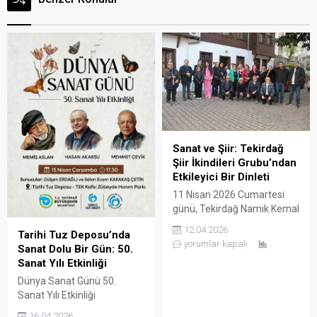
Sanat ve Şiir: Tekirdağ
Şiir İkindileri Grubu’ndan
Etkileyici Bir Dinleti
11 Nisan 2026 Cumartesi
günü, Tekirdağ Namık Kemal
Evi’nde Tekirdağ Şiir
12.04.2026
Tarihi Tuz Deposu’nda
İkindileri Grubu tarafından
yorumlar kapalı
Sanat Dolu Bir Gün: 50.
etkileyici bir dinleti
Sanat Yılı Etkinliği
düzenlendi. Etkinliği sunmak
üzere sahneye çıkan Ali
Dünya Sanat Günü 50.
İhsan Şeniz ve genç yetenek
Sanat Yılı Etkinliği
Nehir Erten, dinleyicilere
Tekirdağ’da Tarihi Tuz
16.04.2026