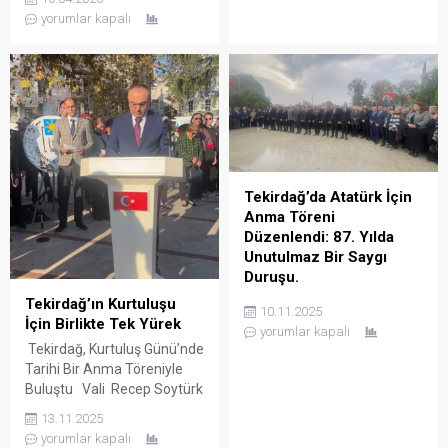
unutulmaz anlar yaşattı.
Deposu Tek Kafe, sanat
yorumlar kapalı
Dinletinin açılışında, Ulu
tutkunlarını bir araya getiren
Önder Mustafa Kemal
özel bir etkinliğe ev sahipliği
Atatürk’ün çocuklara hediye
yaptığı Dünya Sanat Günü
ettiği “Ulusal Egemenlik ve
vesilesiyle düzenlenen bu
Çocuk Bayramı”...
organizasyon, sanatın 50. yıl
dönümünü kutlamak
amacıyla gerçekleştiriliyor.
Bu anlamlı etkinlikte, ünlü
sanatçılar Memiş Aslan,
Tekirdağ’da Atatürk İçin
Hasan Akarsu ve Mehmet
Anma Töreni
Çevik...
Düzenlendi: 87. Yılda
Unutulmaz Bir Saygı
Duruşu.
Tekirdağ’da Atatürk’ü Anma
Tekirdağ’ın Kurtuluşu
10.11.2025
Töreni 10 Kasım 2023
İçin Birlikte Tek Yürek
yorumlar kapalı
tarihinde Tekirdağ’da, Ulu
Tekirdağ, Kurtuluş Günü’nde
Önder Mustafa Kemal
Tarihi Bir Anma Töreniyle
Atatürk’ün vefatının 87.yılı
Buluştu Vali Recep Soytürk
dolayısıyla anlamlı bir anma
ve Büyükşehir Belediye
13.11.2025
töreni gerçekleştirildi. Tören,
Başkanı Candan Yüceer,
yorumlar kapalı
Tekirdağ Atatürk Anıtı’nda