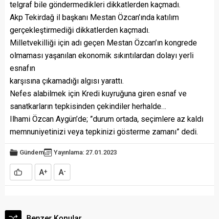
telgraf bile göndermedikleri dikkatlerden kaçmadı.
Akp Tekirdağ il başkanı Mestan Özcan’ında katılım
gerçekleştirmediği dikkatlerden kaçmadı.
Milletvekilliği için adı geçen Mestan Özcan’ın kongrede
olmaması yaşanılan ekonomik sıkıntılardan dolayı yerli
esnafın
karşısına çıkamadığı algısı yarattı.
Nefes alabilmek için Kredi kuyruğuna giren esnaf ve
sanatkarların tepkisinden çekindiler herhalde…
Ilhami Özcan Aygün’de; ”durum ortada, seçimlere az kaldı
memnuniyetinizi veya tepkinizi gösterme zamanı” dedi.
Gündem
Yayınlama: 27.01.2023
A
A
+
-
Benzer Konular