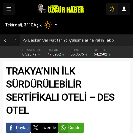
Tekirdağ,
31
°C
Açık
Başkan Sarıkurt`tan Yol Çalışmalarına Yakın Takip
GRAM ALTIN
DOLAR
EURO
STERLİN
6.520,79
47,5952
55,0575
64,2502
TRAKYA’NIN İLK
SÜRDÜRÜLEBİLİR
SERTİFİKALI OTELİ – DES
OTEL
Paylaş
Tweetle
Gönder