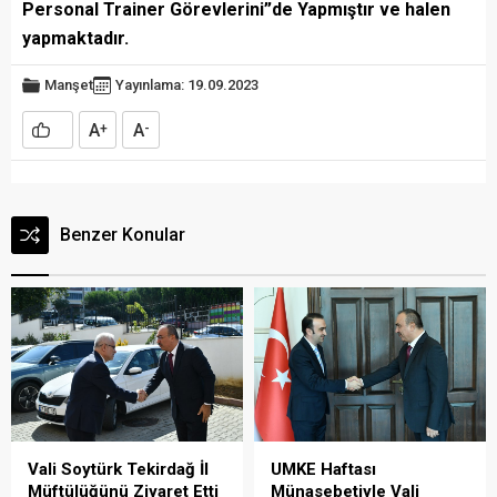
Personal Trainer Görevlerini”de Yapmıştır ve halen
yapmaktadır.
Manşet
Yayınlama: 19.09.2023
A
A
+
-
Benzer Konular
Vali Soytürk Tekirdağ İl
UMKE Haftası
Müftülüğünü Ziyaret Etti
Münasebetiyle Vali