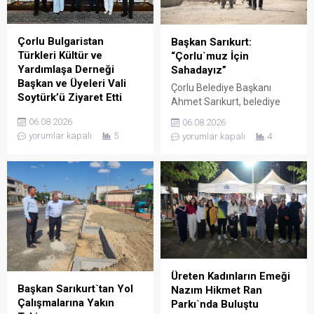
fotoğrafı çekilmesinin
Müdürü Onar, UMKE Haftası
ardından ziyaret sona erdi.
münasebetiyle
düzenlenecek etkinlikler
Çorlu Bulgaristan
Başkan Sarıkurt:
hakkında Vali Soytürk’e bilgi
Türkleri Kültür ve
“Çorlu`muz İçin
verdi. Ziyaretten...
Yardımlaşa Derneği
Sahadayız”
Başkan ve Üyeleri Vali
Çorlu Belediye Başkanı
Soytürk’ü Ziyaret Etti
Ahmet Sarıkurt, belediye
Çorlu Bulgaristan Türkleri
faaliyetlerini yerinde
06.08.2026
06.08.2026
Kültür ve Yardımlaşa
denetlemek ve
yorumlar kapalı
5
yorumlar kapalı
4
Derneği Başkanı Güner Çetin
vatandaşlarla birebir temas
ve yönetim kurulu üyeleri,
kurmak amacıyla
Tekirdağ valisi Sayın Recep
gerçekleştirdiği mahalle
Soytürk’ü makamında
gezilerine aralıksız devam
ziyaret etti.Dernek Başkanı
ediyor. Başkan Sarıkurt,
Çetin ve yönetim kurulu
Kemalettin Mahallesi’nde
üyeleri ile bir süre görüşen
yürütülen çalışmaları
Vali Soytürk, derneğin
inceleyerek esnaf ve
çalışmaları hakkında bilgi
vatandaşların taleplerini
aldı.
dinledi. Çorlu Belediye
Üreten Kadınların Emeği
Başkanı Ahmet Sarıkurt,
Başkan Sarıkurt`tan Yol
Nazım Hikmet Ran
saha denetimlerine
Çalışmalarına Yakın
Parkı`nda Buluştu
Kemalettin Mahallesi ile