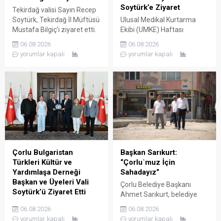
Soytürk’e Ziyaret
Tekirdağ valisi Sayın Recep
Soytürk, Tekirdağ İl Müftüsü
Ulusal Medikal Kurtarma
Mustafa Bilgiç’i ziyaret etti.
Ekibi (UMKE) Haftası
Ziyaret sırasında İl Müftüsü
Münasebetiyle İl Sağlık
06.08.2026
06.08.2026
Bilgiç ve Tekirdağ İl
Müdürü Uzm. Dr. Lütfi
yorumlar kapalı
yorumlar kapalı
Müftülüğü personeli
Çağatay Onar, Sağlık
tarafından karşılanan Vali
Hizmetleri Başkanı Uzm. Dr.
Soytürk ardından İl Müftüsü
Mustafa Dönmez ve UMKE
Bilgiç ile bir süre görüşerek
çalışanları, Tekirdağ valisi
müftülüğün çalışma ve
Sayın Recep Soytürk’ü
faaliyetleri hakkında bilgi
makamında ziyaret etti.
aldı. Günün anısına hatıra
Ziyaret sırasında İl Sağlık
fotoğrafı çekilmesinin
Müdürü Onar, UMKE Haftası
ardından ziyaret sona erdi.
münasebetiyle
düzenlenecek etkinlikler
Çorlu Bulgaristan
Başkan Sarıkurt:
hakkında Vali Soytürk’e bilgi
Türkleri Kültür ve
“Çorlu`muz İçin
verdi. Ziyaretten...
Yardımlaşa Derneği
Sahadayız”
Başkan ve Üyeleri Vali
Çorlu Belediye Başkanı
Soytürk’ü Ziyaret Etti
Ahmet Sarıkurt, belediye
Çorlu Bulgaristan Türkleri
faaliyetlerini yerinde
06.08.2026
06.08.2026
Kültür ve Yardımlaşa
denetlemek ve
yorumlar kapalı
yorumlar kapalı