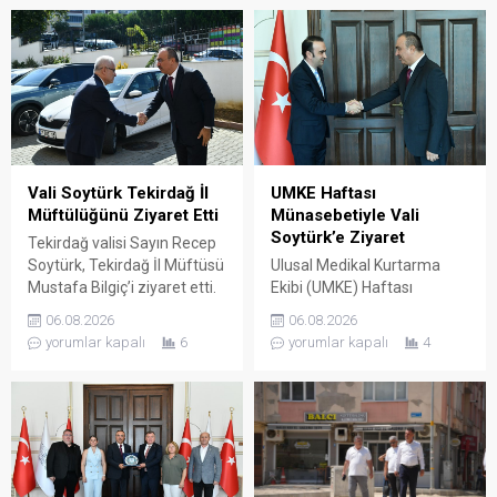
Vali Soytürk Tekirdağ İl
UMKE Haftası
Müftülüğünü Ziyaret Etti
Münasebetiyle Vali
Soytürk’e Ziyaret
Tekirdağ valisi Sayın Recep
Soytürk, Tekirdağ İl Müftüsü
Ulusal Medikal Kurtarma
Mustafa Bilgiç’i ziyaret etti.
Ekibi (UMKE) Haftası
Ziyaret sırasında İl Müftüsü
Münasebetiyle İl Sağlık
06.08.2026
06.08.2026
Bilgiç ve Tekirdağ İl
Müdürü Uzm. Dr. Lütfi
yorumlar kapalı
6
yorumlar kapalı
4
Müftülüğü personeli
Çağatay Onar, Sağlık
tarafından karşılanan Vali
Hizmetleri Başkanı Uzm. Dr.
Soytürk ardından İl Müftüsü
Mustafa Dönmez ve UMKE
Bilgiç ile bir süre görüşerek
çalışanları, Tekirdağ valisi
müftülüğün çalışma ve
Sayın Recep Soytürk’ü
faaliyetleri hakkında bilgi
makamında ziyaret etti.
aldı. Günün anısına hatıra
Ziyaret sırasında İl Sağlık