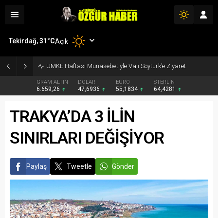
Tekirdağ,
31
°C
Açık
UMKE Haftası Münasebetiyle Vali Soytürk’e Ziyaret
GRAM ALTIN
DOLAR
EURO
STERLİN
6.659,26
47,6936
55,1834
64,4281
TRAKYA’DA 3 İLİN
SINIRLARI DEĞİŞİYOR
Paylaş
Tweetle
Gönder