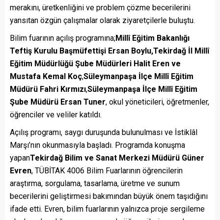
merakını, üretkenliğini ve problem çözme becerilerini
yansıtan özgün çalışmalar olarak ziyaretçilerle buluştu.
Bilim fuarının açılış programına;
Millî Eğitim Bakanlığı
Teftiş Kurulu Başmüfettişi Ersan Boylu,
Tekirdağ İl Millî
Eğitim Müdürlüğü Şube Müdürleri Halit Eren ve
Mustafa Kemal Koç
,
Süleymanpaşa İlçe Millî Eğitim
Müdürü Fahri Kırmızı
,
Süleymanpaşa İlçe Millî Eğitim
Şube Müdürü Ersan Tuner
, okul yöneticileri, öğretmenler,
öğrenciler ve veliler katıldı.
Açılış programı, saygı duruşunda bulunulması ve İstiklâl
Marşı’nın okunmasıyla başladı. Programda konuşma
yapan
Tekirdağ Bilim ve Sanat Merkezi Müdürü Güner
Evren
, TÜBİTAK 4006 Bilim Fuarlarının öğrencilerin
araştırma, sorgulama, tasarlama, üretme ve sunum
becerilerini geliştirmesi bakımından büyük önem taşıdığını
ifade etti. Evren, bilim fuarlarının yalnızca proje sergileme