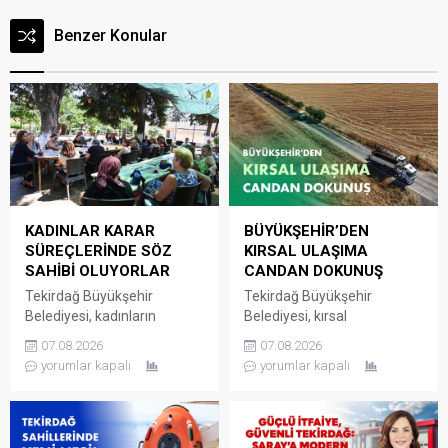
Benzer Konular
KADINLAR KARAR
BÜYÜKŞEHİR’DEN
SÜREÇLERİNDE SÖZ
KIRSAL ULAŞIMA
SAHİBİ OLUYORLAR
CANDAN DOKUNUŞ
Tekirdağ Büyükşehir
Tekirdağ Büyükşehir
Belediyesi, kadınların
Belediyesi, kırsal
mahallelerine ilişkin ihtiyaç,
mahallelerde ulaşım
07.08.2026
07.08.2026
talep ve sorunlarını
altyapısını güçlendirmeye
yorumlar kapalı
yorumlar kapalı
doğrudan yerel yönetime
yönelik yatırımlarını aralıksız
iletebildiği Kadın Mahalle
bir şekilde sürdürüyor. Fen
Buluşmaları’nı sürdürmeye
İşleri Dairesi Başkanlığı
devam ediyor. Kadın Dostu
tarafından