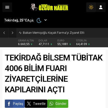
Tekirdağ,
25
°C
Açık
Bakan Memişoğlu Koçak Farma’yı Ziyaret Etti
GRAM ALTIN
DOLAR
EURO
STERLİN
6.660,55
47,7111
55,1881
64,4139
TEKİRDAĞ BİLSEM TÜBİTAK
4006 BİLİM FUARI
ZİYARETÇİLERİNE
KAPILARINI AÇTI
Paylaş
Tweetle
Gönder