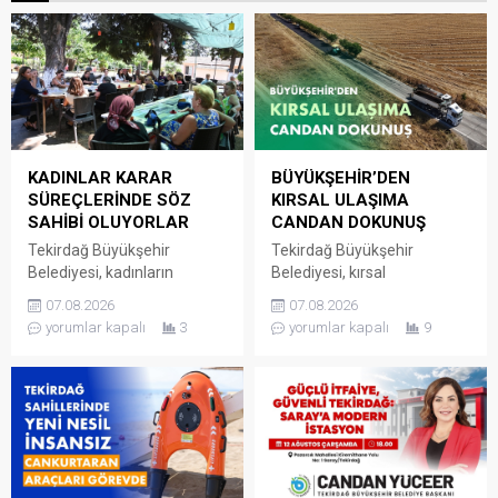
KADINLAR KARAR
BÜYÜKŞEHİR’DEN
SÜREÇLERİNDE SÖZ
KIRSAL ULAŞIMA
SAHİBİ OLUYORLAR
CANDAN DOKUNUŞ
Tekirdağ Büyükşehir
Tekirdağ Büyükşehir
Belediyesi, kadınların
Belediyesi, kırsal
mahallelerine ilişkin ihtiyaç,
mahallelerde ulaşım
07.08.2026
07.08.2026
talep ve sorunlarını
altyapısını güçlendirmeye
yorumlar kapalı
3
yorumlar kapalı
9
doğrudan yerel yönetime
yönelik yatırımlarını aralıksız
iletebildiği Kadın Mahalle
bir şekilde sürdürüyor. Fen
Buluşmaları’nı sürdürmeye
İşleri Dairesi Başkanlığı
devam ediyor. Kadın Dostu
tarafından
Kentler Projesi kapsamında
Süleymanpaşa’ya bağlı
hayata geçirilen Kadın
Yağcı Mahallesi’ni Hayrabolu
Mahalle Buluşmaları
ve Malkara ilçelerine
Marmaraereğlisi, Saray,
bağlayan güzergâhta