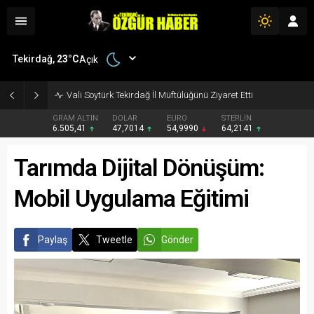
Tekirdağ,
23
°C
Açık
Vali Soytürk Tekirdağ İl Müftülüğünü Ziyaret Etti
GRAM ALTIN
DOLAR
EURO
STERLİN
6.505,41
47,7014
54,9990
64,2141
Tarımda Dijital Dönüşüm:
Mobil Uygulama Eğitimi
Paylaş
Tweetle
Gönder