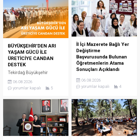
İl İçi Mazerete Bağlı Yer
BÜYÜKŞEHİR’DEN ARI
Değiştirme
YAŞAM GÜCÜ İLE
Başvurusunda Bulunan
ÜRETİCİYE CANDAN
Öğretmenlerin Atama
DESTEK
Sonuçları Açıklandı
Tekirdağ Büyükşehir
39Güncelleme : 06.08.2026
Belediyesi, kırsal kalkınmayı
06.08.2026
06.08.2026
10:21Yayın : 06.08.2026
desteklemek ve arıcılık
yorumlar kapalı
4
yorumlar kapalı
5
10:19 Millî Eğitim Bakanlığı
faaliyetlerinin
kadrolarında görev yapan
sürdürülebilirliğine katkı
öğretmenlerin aile birliği,
sağlamak amacıyla
sağlık, can güvenliği,
yürüttüğü Arı Yaşam Gücü
engellilik durumu ve diğer
Projesi kapsamında, il
nedenlere bağlı mazereti
genelindeki 780 arı
bulunanların il içi yer
yetiştiricisine toplam 186 bin
değiştirme başvuruları, 13-
480 kilogram arı keki ve
31 Temmuz 2026 tarihleri