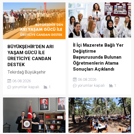
İl İçi Mazerete Bağlı Yer
BÜYÜKŞEHİR’DEN ARI
Değiştirme
YAŞAM GÜCÜ İLE
Başvurusunda Bulunan
ÜRETİCİYE CANDAN
Öğretmenlerin Atama
DESTEK
Sonuçları Açıklandı
Tekirdağ Büyükşehir
39Güncelleme : 06.08.2026
Belediyesi, kırsal kalkınmayı
06.08.2026
06.08.2026
10:21Yayın : 06.08.2026
desteklemek ve arıcılık
yorumlar kapalı
1
yorumlar kapalı
1
10:19 Millî Eğitim Bakanlığı
faaliyetlerinin
kadrolarında görev yapan
sürdürülebilirliğine katkı
öğretmenlerin aile birliği,
sağlamak amacıyla
sağlık, can güvenliği,
yürüttüğü Arı Yaşam Gücü
engellilik durumu ve diğer
Projesi kapsamında, il
nedenlere bağlı mazereti
genelindeki 780 arı
bulunanların il içi yer
yetiştiricisine toplam 186 bin
değiştirme başvuruları, 13-
480 kilogram arı keki ve