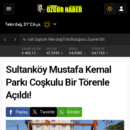
Tekirdağ,
31
°C
Açık
UMKE Haftası Münasebetiyle Vali Soytürk’e Ziyaret
GRAM ALTIN
DOLAR
EURO
STERLİN
6.465,12
47,5935
54,9385
64,1760
Sultanköy Mustafa Kemal
Parkı Coşkulu Bir Törenle
Açıldı!
Paylaş
Tweetle
Gönder