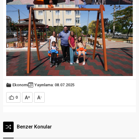
Ekonomi
Yayınlama: 08.07.2025
A
A
0
+
-
Benzer Konular