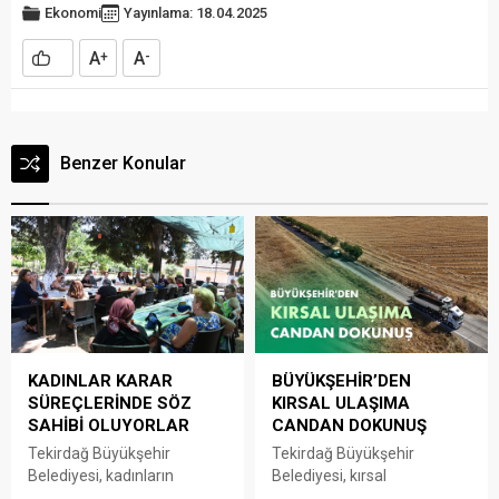
Ekonomi
Yayınlama: 18.04.2025
A
A
+
-
Benzer Konular
KADINLAR KARAR
BÜYÜKŞEHİR’DEN
SÜREÇLERİNDE SÖZ
KIRSAL ULAŞIMA
SAHİBİ OLUYORLAR
CANDAN DOKUNUŞ
Tekirdağ Büyükşehir
Tekirdağ Büyükşehir
Belediyesi, kadınların
Belediyesi, kırsal
mahallelerine ilişkin ihtiyaç,
mahallelerde ulaşım