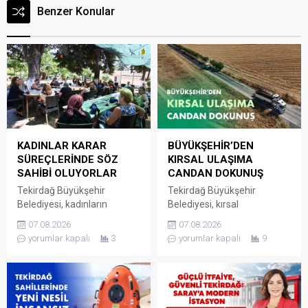
Benzer Konular
KADINLAR KARAR
BÜYÜKŞEHİR’DEN
SÜREÇLERİNDE SÖZ
KIRSAL ULAŞIMA
SAHİBİ OLUYORLAR
CANDAN DOKUNUŞ
Tekirdağ Büyükşehir
Tekirdağ Büyükşehir
Belediyesi, kadınların
Belediyesi, kırsal
mahallelerine ilişkin ihtiyaç,
mahallelerde ulaşım
07.08.2026
07.08.2026
talep ve sorunlarını
altyapısını güçlendirmeye
yorumlar kapalı
3
yorumlar kapalı
9
doğrudan yerel yönetime
yönelik yatırımlarını aralıksız
iletebildiği Kadın Mahalle
bir şekilde sürdürüyor. Fen
Buluşmaları’nı sürdürmeye
İşleri Dairesi Başkanlığı
devam ediyor. Kadın Dostu
tarafından
Kentler Projesi kapsamında
Süleymanpaşa’ya bağlı