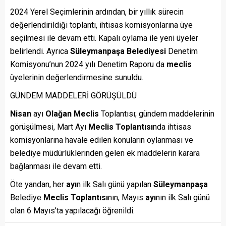
2024 Yerel Seçimlerinin ardından, bir yıllık sürecin
değerlendirildiği toplantı, ihtisas komisyonlarına üye
seçilmesi ile devam etti. Kapalı oylama ile yeni üyeler
belirlendi. Ayrıca
Süleymanpaşa
Belediyesi
Denetim
Komisyonu’nun 2024 yılı Denetim Raporu da
meclis
üyelerinin değerlendirmesine sunuldu.
GÜNDEM MADDELERİ GÖRÜŞÜLDÜ
Nisan
ayı
Olağan
Meclis
Toplantısı; gündem maddelerinin
görüşülmesi, Mart Ayı
Meclis
Toplantısı
nda ihtisas
komisyonlarına havale edilen konuların oylanması ve
belediye müdürlüklerinden gelen ek maddelerin karara
bağlanması ile devam etti.
Öte yandan, her
ayı
n ilk Salı günü yapılan
Süleymanpaşa
Belediye
Meclis
Toplantısı
nın, Mayıs
ayı
nın ilk Salı günü
olan 6 Mayıs’ta yapılacağı öğrenildi.