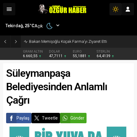
Tekirdağ,
25
°C
Açık
Bakan Memişoğlu Koçak Farma’yı Ziyaret Etti
GRAM ALTIN
DOLAR
EURO
STERLİN
6.660,55
47,7111
55,1881
64,4139
Süleymanpaşa
Belediyesinden Anlamlı
Çağrı
Paylaş
Tweetle
Gönder