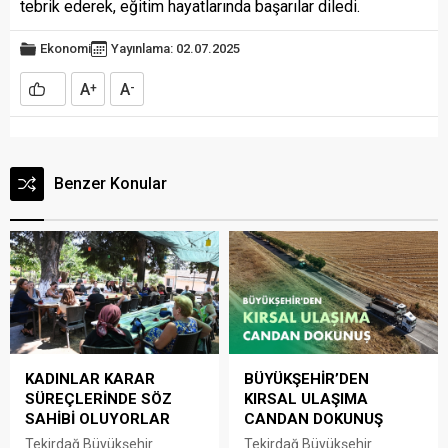
tebrik ederek, eğitim hayatlarında başarılar diledi.
Ekonomi
Yayınlama: 02.07.2025
A
A
+
-
Benzer Konular
KADINLAR KARAR
BÜYÜKŞEHİR’DEN
SÜREÇLERİNDE SÖZ
KIRSAL ULAŞIMA
SAHİBİ OLUYORLAR
CANDAN DOKUNUŞ
Tekirdağ Büyükşehir
Tekirdağ Büyükşehir