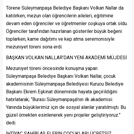
Törene Süleymanpaşa Belediye Başkanı Volkan Nallar da
katılırken, mezun olan öğrencilerin aileleri, eğitimine
devam eden öğrenciler ve öğretmenler coşkuya ortak oldu.
Öğrenciler tarafından hazırlanan gösteriler büyük beğeni
toplarken, karne dağıtımı ve kep atma seremonisiyle
mezuniyet töreni sona erdi.
BAŞKAN VOLKAN NALLAR’DAN YENİ AKADEMİ MÜJDESİ
Mezuniyet töreni öncesinde konuşma yapan
Süleymanpaşa Belediye Başkanı Volkan Nallar, çocuk
akademisinin Süleymanpaşa Belediyesi Kurucu Belediye
Başkanı Ekrem Eşkinat döneminde hayata geçirildiğini
hatırlatarak; “Burası Süleymanpaşa’nın ilk akademisi.
Yanında büyüklerimiz için de sosyal alanlar yaratılmıştı. Bu
güzel örnekten esinlenerek yeni projeler geliştiriyoruz.”
dedi.
İHTİYAÇ SAHİBİ AİLELERİN ÇOCUKLARI ÜCRETSİZ