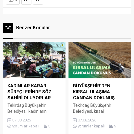
Benzer Konular
KADINLAR KARAR
BÜYÜKŞEHİR’DEN
SÜREÇLERİNDE SÖZ
KIRSAL ULAŞIMA
SAHİBİ OLUYORLAR
CANDAN DOKUNUŞ
Tekirdağ Büyükşehir
Tekirdağ Büyükşehir
Belediyesi, kadınların
Belediyesi, kırsal
mahallelerine ilişkin ihtiyaç,
mahallelerde ulaşım
07.08.2026
07.08.2026
talep ve sorunlarını
altyapısını güçlendirmeye
yorumlar kapalı
3
yorumlar kapalı
9
doğrudan yerel yönetime
yönelik yatırımlarını aralıksız