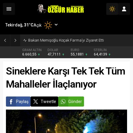
Tekirdağ,
31
°C
Açık
Bakan Memişoğlu Koçak Farma’yı Ziyaret Etti
GRAM ALTIN
DOLAR
EURO
STERLİN
6.660,55
47,7111
55,1881
64,4139
Sineklere Karşı Tek Tek Tüm
Mahalleler İlaçlanıyor
Paylaş
Tweetle
Gönder