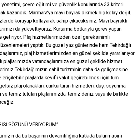
e yönetimi, çevre eğitimi ve güvenlik konularında 33 kriteri
hak kazandık. Marmara’ya mavi bayrak dikmek hiç kolay değil.
zlerde koruyup kollayarak sahip çıkacaksınız. Mavi bayraklı
tlarımızı da yükseltiyoruz. Kurtarma botlarıyla görev yapan
le getiriyor. Plaj hizmetlerimizden özel gereksinimli
 düzenlemeleri yaptık. Bu güzel yaz günlerinde hem Tekirdağlı
şlarımız, plaj hizmetlerimizden en güzel şekilde yararlanıyor.
lı plajlarımızda vatandaşlarımıza en güzel şekilde hizmet
erimiz Tekirdağ’ımızın sahil turizminin daha da gelişmesine
erişilebilir plajlarda keyifli vakit geçirebilmesi için tüm
lsiz plaj olanakları, cankurtaran hizmetleri, duş, soyunma
i ve temiz tutulan plajlarımızda, temiz deniz suyu ile birlikte
eceğiz.
SİSİ SÖZÜNÜ VERİYORUM”
ımızın da bu başarının devamlılığına katkıda bulunmasını