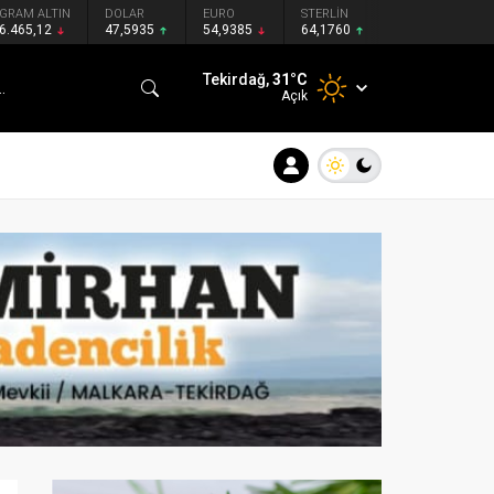
GRAM ALTIN
DOLAR
EURO
STERLİN
6.465,12
47,5935
54,9385
64,1760
Tekirdağ,
31
°C
Açık