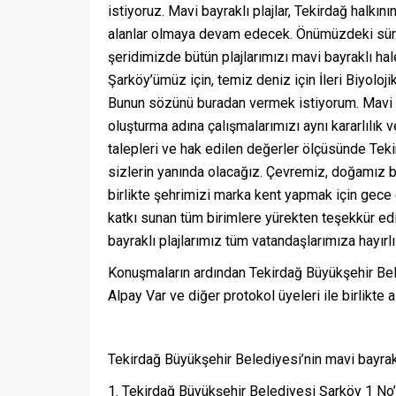
istiyoruz. Mavi bayraklı plajlar, Tekirdağ halkın
alanlar olmaya devam edecek. Önümüzdeki süreç
şeridimizde bütün plajlarımızı mavi bayraklı h
Şarköy’ümüz için, temiz deniz için İleri Biyoloj
Bunun sözünü buradan vermek istiyorum. Mavi bay
oluşturma adına çalışmalarımızı aynı kararlılık 
talepleri ve hak edilen değerler ölçüsünde Teki
sizlerin yanında olacağız. Çevremiz, doğamız bi
birlikte şehrimizi marka kent yapmak için gec
katkı sunan tüm birimlere yürekten teşekkür ed
bayraklı plajlarımız tüm vatandaşlarımıza hayırlı
Konuşmaların ardından Tekirdağ Büyükşehir Bel
Alpay Var ve diğer protokol üyeleri ile birlikte 
Tekirdağ Büyükşehir Belediyesi’nin mavi bayraklı
1. Tekirdağ Büyükşehir Belediyesi Şarköy 1 No’l