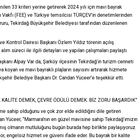
nilen 33 kriteri yerine getirerek 2024 yılı için mavi bayrak
im Vakfı (FEE) ve Türkiye temsilcisi TÜRÇEV’in denetimlerinden
gururu, Tekirdağ Büyükşehir Belediyesi tarafından düzenlenen
 Kontrol Dairesi Başkanı Özlem Yıldız törenin açılış
ım süreci ile ilgili detayları ve yapılan çalışmaları paylaştı.
anı Alpay Var da, Şarköy ilçesinin Tekirdağ’ın turizm cenneti
ya koyan ve mavi bayraklı plajların sayısını artırarak hizmete
ehir Belediye Başkanı Dr. Candan Yüceer’e teşekkür etti.
 KALİTE DEMEK, ÇEVRE ÖDÜLÜ DEMEK. BİZ ZORU BAŞARDIK”
eme sahip olduğunu ve çok zor elde edildiğini dile getiren
an Yüceer, “Marmara’nın en güzel mavisine sahip Tekirdağ’ımızın
armış olmanın mutluluğunu bugün burada hep birlikte paylaşıyoruz.
for, engelsiz hizmet ve güveni ifade eder. Bu bayrak bir kalite