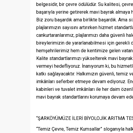
belgesidir, bir çevre ödülüdür. Su kalitesi, çevr
başarıyla yerine getirerek mavi bayrak almaya 
Biz zoru başardık ama birlikte başardık. Ama si
plajlarımızın sayısını artırırken hizmet standar
cankurtaranlarımız, plajlarımızı daha güvenli ha
bireylerimizin de yararlanabilmesi için gerekli
hemşehrilerimiz hem de kentimize gelen vatanda
Kalite standartlarımızı yükselterek mavi bayrak
vermeyi hedefliyoruz. İnanıyorum ki, bu hizmetl
katkı sağlayacaktır. Halkımızın güvenli, temiz ve 
imkânları seferber etmeye devam ediyoruz. Enge
kabinleri ve tuvalet imkânları ile her daim özenl
mavi bayrak standartlarını korumaya devam ed
“ŞARKÖYÜMÜZE İLERİ BİYOLOJİK ARITMA TE
“Temiz Çevre, Temiz Kumsallar” sloganıyla halk