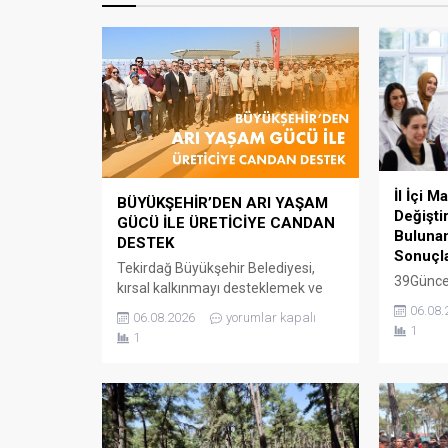
İl İçi M
BÜYÜKŞEHİR’DEN ARI YAŞAM
Değişt
GÜCÜ İLE ÜRETİCİYE CANDAN
Buluna
DESTEK
Sonuçla
Tekirdağ Büyükşehir Belediyesi,
39Günce
kırsal kalkınmayı desteklemek ve
10:21Yay
arıcılık faaliyetlerinin
06.08.
06.08.2026
yorumlar kapalı
Eğitim B
sürdürülebilirliğine katkı sağlamak
1
1
yapan öğr
amacıyla yürüttüğü Arı Yaşam Gücü
sağlık, c
Projesi kapsamında, il genelindeki
durumu v
780 arı yetiştiricisine toplam 186 bin
mazereti 
480 kilogram arı keki ve fondan
değiştir
şeker desteği sağladı. Büyükşehir
Temmuz 2
Belediyesi Tarımsal Hizmetler