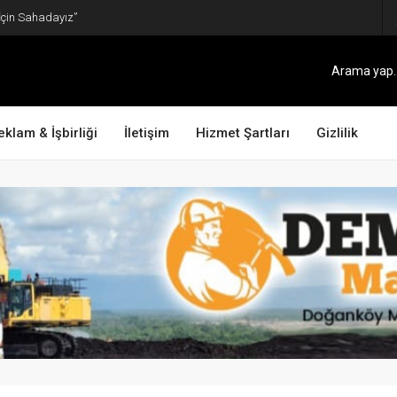
İçin Sahadayız”
eklam & İşbirliği
İletişim
Hizmet Şartları
Gizlilik