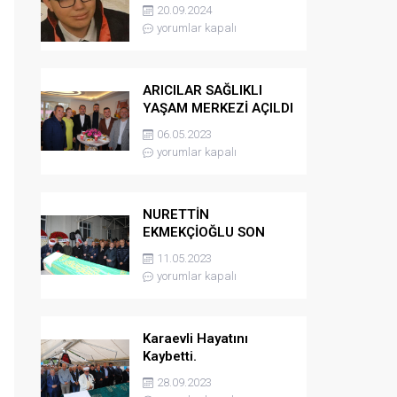
kaybetti
20.09.2024
yorumlar kapalı
ARICILAR SAĞLIKLI
YAŞAM MERKEZİ AÇILDI
06.05.2023
yorumlar kapalı
NURETTİN
EKMEKÇİOĞLU SON
YOLCULUĞUNA
11.05.2023
UĞURLANDI
yorumlar kapalı
Karaevli Hayatını
Kaybetti.
28.09.2023