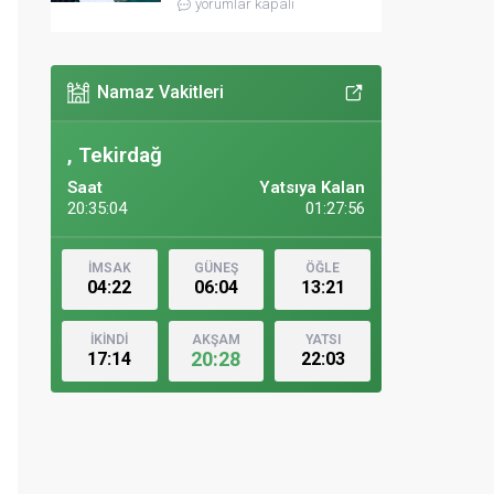
yorumlar kapalı
Namaz Vakitleri
, Tekirdağ
Saat
Yatsıya Kalan
20:35:05
01:27:55
İMSAK
GÜNEŞ
ÖĞLE
04:22
06:04
13:21
İKİNDİ
AKŞAM
YATSI
20:28
17:14
22:03