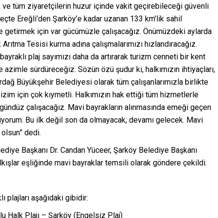
ın ve tüm ziyaretçilerin huzur içinde vakit geçirebileceği güvenli
te Ereğli’den Şarköy’e kadar uzanan 133 km’lik sahil
ale getirmek için var gücümüzle çalışacağız. Önümüzdeki aylarda
ik Arıtma Tesisi kurma adına çalışmalarımızı hızlandıracağız.
raklı plaj sayımızı daha da artırarak turizm cenneti bir kent
ve azimle sürdüreceğiz. Sözün özü şudur ki, halkımızın ihtiyaçları,
rdağ Büyükşehir Belediyesi olarak tüm çalışanlarımızla birlikte
zim için çok kıymetli. Halkımızın hak ettiği tüm hizmetlerle
e gündüz çalışacağız. Mavi bayrakların alınmasında emeği geçen
iyorum. Bu ilk değil son da olmayacak, devamı gelecek. Mavi
 olsun” dedi.
ediye Başkanı Dr. Candan Yüceer, Şarköy Belediye Başkanı
alkışlar eşliğinde mavi bayraklar temsili olarak göndere çekildi.
 plajları aşağıdaki gibidir:
u Halk Plajı – Şarköy (Engelsiz Plaj)