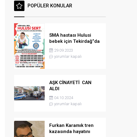
POPÜLER KONULAR
SMA hastası Hulusi
bebek için Tekirdağ”da
konser düzenlenicek
29.09.2023
yorumlar kapalı
AŞK CİNAYETİ CAN
ALDI
04.10.2024
yorumlar kapalı
Furkan Karamık tren
kazasında hayatını