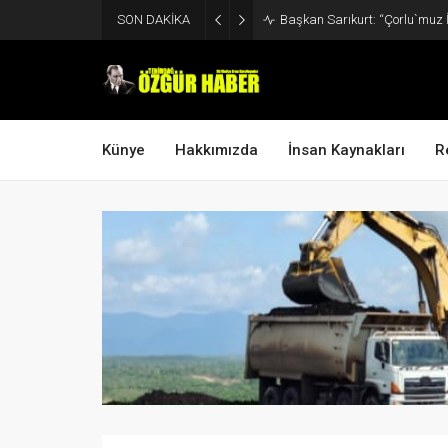
SON DAKİKA
Başkan Sarıkurt: “Çorlu`muz 
Künye
Hakkımızda
İnsan Kaynakları
R