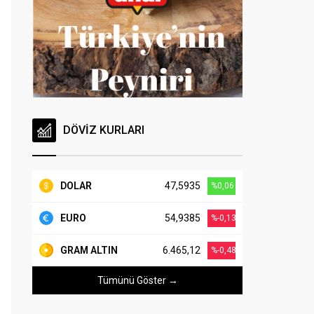
DÖVİZ KURLARI
DOLAR
47,5935
%0,06
EURO
54,9385
%-0,13
GRAM ALTIN
6.465,12
%-0,48
Tümünü Göster →