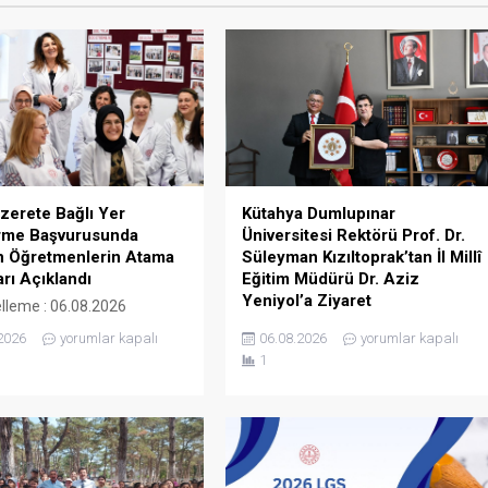
azerete Bağlı Yer
Kütahya Dumlupınar
irme Başvurusunda
Üniversitesi Rektörü Prof. Dr.
n Öğretmenlerin Atama
Süleyman Kızıltoprak’tan İl Millî
rı Açıklandı
Eğitim Müdürü Dr. Aziz
Yeniyol’a Ziyaret
lleme : 06.08.2026
ın : 06.08.2026 10:19 Millî
12Güncelleme : 06.08.2026
2026
yorumlar kapalı
06.08.2026
yorumlar kapalı
akanlığı kadrolarında görev
15:38Yayın : 06.08.2026 15:37
1
etmenlerin aile birliği,
Kütahya Dumlupınar Üniversitesi
an güvenliği, engellilik
Rektörü Prof. Dr. Süleyman
e diğer nedenlere bağlı
Kızıltoprak, Tekirdağ İl Millî Eğitim
bulunanların il içi yer
Müdürü Dr. Aziz Yeniyol’u
me başvuruları, 13-31
makamında ziyaret etti Ziyarette
026 tarihleri arasında
eğitim alanındaki güncel çalışmalar,