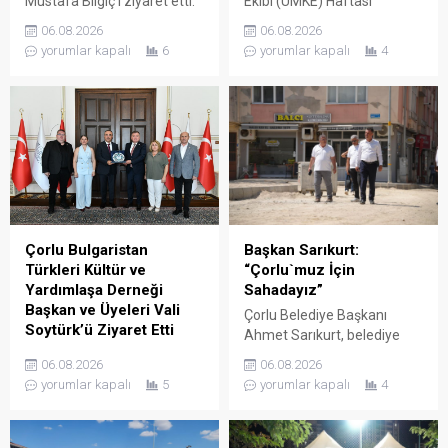
Mustafa Bilgiç’i ziyaret etti.
Ekibi (UMKE) Haftası
Ziyaret sırasında İl Müftüsü
Münasebetiyle İl Sağlık
06.08.2026
06.08.2026
Bilgiç ve Tekirdağ İl
Müdürü Uzm. Dr. Lütfi
yorumlar kapalı
6
yorumlar kapalı
4
Müftülüğü personeli
Çağatay Onar, Sağlık
tarafından karşılanan Vali
Hizmetleri Başkanı Uzm. Dr.
Soytürk ardından İl Müftüsü
Mustafa Dönmez ve UMKE
Bilgiç ile bir süre görüşerek
çalışanları, Tekirdağ valisi
müftülüğün çalışma ve
Sayın Recep Soytürk’ü
faaliyetleri hakkında bilgi
makamında ziyaret etti.
aldı. Günün anısına hatıra
Ziyaret sırasında İl Sağlık
fotoğrafı çekilmesinin
Müdürü Onar, UMKE Haftası
ardından ziyaret sona erdi.
münasebetiyle
düzenlenecek etkinlikler
Çorlu Bulgaristan
Başkan Sarıkurt:
hakkında Vali Soytürk’e bilgi
Türkleri Kültür ve
“Çorlu`muz İçin
verdi. Ziyaretten...
Yardımlaşa Derneği
Sahadayız”
Başkan ve Üyeleri Vali
Çorlu Belediye Başkanı
Soytürk’ü Ziyaret Etti
Ahmet Sarıkurt, belediye
Çorlu Bulgaristan Türkleri
faaliyetlerini yerinde
06.08.2026
06.08.2026
Kültür ve Yardımlaşa
denetlemek ve
yorumlar kapalı
5
yorumlar kapalı
4
Derneği Başkanı Güner Çetin
vatandaşlarla birebir temas
ve yönetim kurulu üyeleri,
kurmak amacıyla
Tekirdağ valisi Sayın Recep
gerçekleştirdiği mahalle