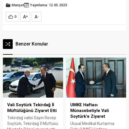
Manşet
Yayınlama: 12.05.2023
A
A
0
+
-
Benzer Konular
Vali Soytürk Tekirdağ İl
UMKE Haftası
Müftülüğünü Ziyaret Etti
Münasebetiyle Vali
Soytürk’e Ziyaret
Tekirdağ valisi Sayın Recep
Soytürk, Tekirdağ İl Müftüsü
Ulusal Medikal Kurtarma