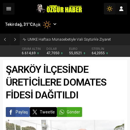
Tekirdağ,
31
°C
Açık
UMKE Haftası Münasebetiyle Vali Soytürk’e Ziyaret
GRAM ALTIN
DOLAR
EURO
STERLİN
6.614,69
47,7050
55,0521
64,2055
ŞARKÖY İLÇESİNDE
ÜRETİCİLERE DOMATES
FİDESİ DAĞITILDI
Paylaş
Tweetle
Gönder