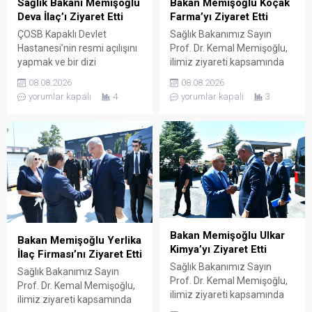
Sağlık Bakanı Memişoğlu
Bakan Memişoğlu Koçak
Deva İlaç’ı Ziyaret Etti
Farma’yı Ziyaret Etti
ÇOSB Kapaklı Devlet
Sağlık Bakanımız Sayın
Hastanesi’nin resmi açılışını
Prof. Dr. Kemal Memişoğlu,
yapmak ve bir dizi
ilimiz ziyareti kapsamında
ziyaretlerde bulunmak
ilaç ve etken maddesi
08.08.2026
08.08.2026
üzere ilimize gelen Sağlık
üreterek çok sayıda ülkeye
yorumlar kapalı
4
yorumlar kapalı
3
Bakanımız Sayın Prof. Dr.
ihraç eden Koçak Farma
Kemal Memişoğlu, ilimiz
firmasının Çerkezköy OSB
ziyareti kapsamında sağlık
içerisinde faaliyette bulunan
sektörü için üretim yapan
fabrikasını ziyaret etti.
firmaları ziyaret etti. Bu
Koçak Farma Yönetim
doğrultuda ilaç ve ilaç
Kurulu Başkanı Ender Koçak
hammaddesi üreterek çok
ve Koçak Farma yetkilileri
sayıda ülkeye ihraç eden
tarafından karşılanan Bakan
DEVA Holding’in Çerkezköy
Memişoğlu ardından
OSB içerisinde...
fabrikaya geçerek şirketin...
Bakan Memişoğlu Ulkar
Bakan Memişoğlu Yerlika
Kimya’yı Ziyaret Etti
İlaç Firması’nı Ziyaret Etti
Sağlık Bakanımız Sayın
Sağlık Bakanımız Sayın
Prof. Dr. Kemal Memişoğlu,
Prof. Dr. Kemal Memişoğlu,
ilimiz ziyareti kapsamında
ilimiz ziyareti kapsamında
ilaç üretimi yapan Ulkar