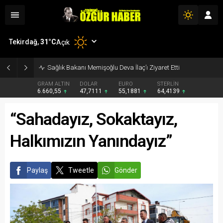
Tekirdağ,
31
°C
Açık
Sağlık Bakanı Memişoğlu Deva İlaç’ı Ziyaret Etti
GRAM ALTIN
DOLAR
EURO
STERLİN
6.660,55
47,7111
55,1881
64,4139
“Sahadayız, Sokaktayız,
Halkımızın Yanındayız”
Paylaş
Tweetle
Gönder