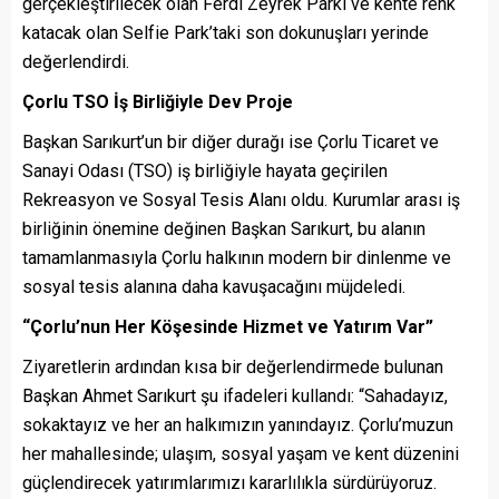
gerçekleştirilecek olan Ferdi Zeyrek Parkı ve kente renk
katacak olan Selfie Park’taki son dokunuşları yerinde
değerlendirdi.
Çorlu TSO İş Birliğiyle Dev Proje
Başkan Sarıkurt’un bir diğer durağı ise Çorlu Ticaret ve
Sanayi Odası (TSO) iş birliğiyle hayata geçirilen
Rekreasyon ve Sosyal Tesis Alanı oldu. Kurumlar arası iş
birliğinin önemine değinen Başkan Sarıkurt, bu alanın
tamamlanmasıyla Çorlu halkının modern bir dinlenme ve
sosyal tesis alanına daha kavuşacağını müjdeledi.
“Çorlu’nun Her Köşesinde Hizmet ve Yatırım Var”
Ziyaretlerin ardından kısa bir değerlendirmede bulunan
Başkan Ahmet Sarıkurt şu ifadeleri kullandı: “Sahadayız,
sokaktayız ve her an halkımızın yanındayız. Çorlu’muzun
her mahallesinde; ulaşım, sosyal yaşam ve kent düzenini
güçlendirecek yatırımlarımızı kararlılıkla sürdürüyoruz.