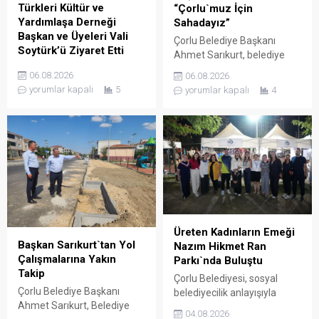
hakkında Vali Soytürk’e bilgi
Türkleri Kültür ve
“Çorlu`muz İçin
verdi. Ziyaretten...
Yardımlaşa Derneği
Sahadayız”
Başkan ve Üyeleri Vali
Çorlu Belediye Başkanı
Soytürk’ü Ziyaret Etti
Ahmet Sarıkurt, belediye
Çorlu Bulgaristan Türkleri
faaliyetlerini yerinde
06.08.2026
06.08.2026
Kültür ve Yardımlaşa
denetlemek ve
yorumlar kapalı
5
yorumlar kapalı
4
Derneği Başkanı Güner Çetin
vatandaşlarla birebir temas
ve yönetim kurulu üyeleri,
kurmak amacıyla
Tekirdağ valisi Sayın Recep
gerçekleştirdiği mahalle
Soytürk’ü makamında
gezilerine aralıksız devam
ziyaret etti.Dernek Başkanı
ediyor. Başkan Sarıkurt,
Çetin ve yönetim kurulu
Kemalettin Mahallesi’nde
üyeleri ile bir süre görüşen
yürütülen çalışmaları
Vali Soytürk, derneğin
inceleyerek esnaf ve
çalışmaları hakkında bilgi
vatandaşların taleplerini
aldı.
dinledi. Çorlu Belediye
Üreten Kadınların Emeği
Başkanı Ahmet Sarıkurt,
Başkan Sarıkurt`tan Yol
Nazım Hikmet Ran
saha denetimlerine
Çalışmalarına Yakın
Parkı`nda Buluştu
Kemalettin Mahallesi ile
Takip
Çorlu Belediyesi, sosyal
devam etti. Başkan
Çorlu Belediye Başkanı
belediyecilik anlayışıyla
Yardımcısı Adnan Kum’un
Ahmet Sarıkurt, Belediye
kadınların ekonomik ve
da...
04.08.2026