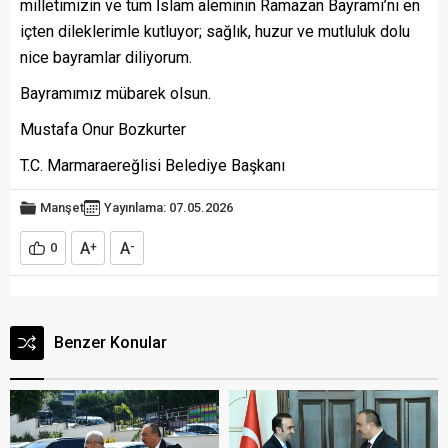
milletimizin ve tüm İslam aleminin Ramazan Bayramı’nı en
içten dileklerimle kutluyor; sağlık, huzur ve mutluluk dolu
nice bayramlar diliyorum.
Bayramımız mübarek olsun.
Mustafa Onur Bozkurter
T.C. Marmaraereğlisi Belediye Başkanı
Manşet
Yayınlama: 07.05.2026
A
A
0
+
-
Benzer Konular