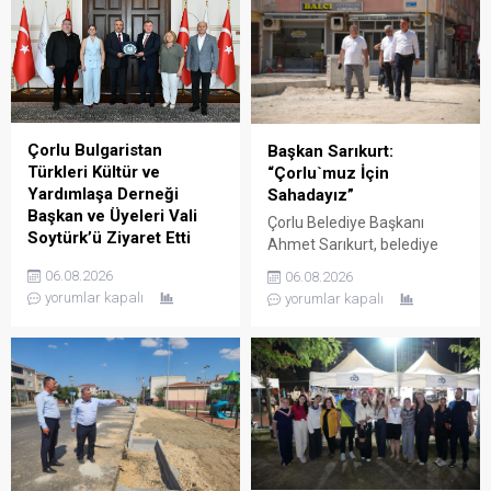
Bilgiç ile bir süre görüşerek
çalışanları, Tekirdağ valisi
müftülüğün çalışma ve
Sayın Recep Soytürk’ü
faaliyetleri hakkında bilgi
makamında ziyaret etti.
aldı. Günün anısına hatıra
Ziyaret sırasında İl Sağlık
fotoğrafı çekilmesinin
Müdürü Onar, UMKE Haftası
ardından ziyaret sona erdi.
münasebetiyle
düzenlenecek etkinlikler
Çorlu Bulgaristan
Başkan Sarıkurt:
hakkında Vali Soytürk’e bilgi
Türkleri Kültür ve
“Çorlu`muz İçin
verdi. Ziyaretten...
Yardımlaşa Derneği
Sahadayız”
Başkan ve Üyeleri Vali
Çorlu Belediye Başkanı
Soytürk’ü Ziyaret Etti
Ahmet Sarıkurt, belediye
Çorlu Bulgaristan Türkleri
faaliyetlerini yerinde
06.08.2026
06.08.2026
Kültür ve Yardımlaşa
denetlemek ve
yorumlar kapalı
yorumlar kapalı
Derneği Başkanı Güner Çetin
vatandaşlarla birebir temas
ve yönetim kurulu üyeleri,
kurmak amacıyla
Tekirdağ valisi Sayın Recep
gerçekleştirdiği mahalle
Soytürk’ü makamında
gezilerine aralıksız devam
ziyaret etti.Dernek Başkanı
ediyor. Başkan Sarıkurt,
Çetin ve yönetim kurulu
Kemalettin Mahallesi’nde
üyeleri ile bir süre görüşen
yürütülen çalışmaları
Vali Soytürk, derneğin
inceleyerek esnaf ve
çalışmaları hakkında bilgi
vatandaşların taleplerini