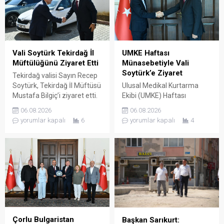
Vali Soytürk Tekirdağ İl
UMKE Haftası
Müftülüğünü Ziyaret Etti
Münasebetiyle Vali
Soytürk’e Ziyaret
Tekirdağ valisi Sayın Recep
Soytürk, Tekirdağ İl Müftüsü
Ulusal Medikal Kurtarma
Mustafa Bilgiç’i ziyaret etti.
Ekibi (UMKE) Haftası
Ziyaret sırasında İl Müftüsü
Münasebetiyle İl Sağlık
06.08.2026
06.08.2026
Bilgiç ve Tekirdağ İl
Müdürü Uzm. Dr. Lütfi
yorumlar kapalı
6
yorumlar kapalı
4
Müftülüğü personeli
Çağatay Onar, Sağlık
tarafından karşılanan Vali
Hizmetleri Başkanı Uzm. Dr.
Soytürk ardından İl Müftüsü
Mustafa Dönmez ve UMKE
Bilgiç ile bir süre görüşerek
çalışanları, Tekirdağ valisi
müftülüğün çalışma ve
Sayın Recep Soytürk’ü
faaliyetleri hakkında bilgi
makamında ziyaret etti.
aldı. Günün anısına hatıra
Ziyaret sırasında İl Sağlık
fotoğrafı çekilmesinin
Müdürü Onar, UMKE Haftası
ardından ziyaret sona erdi.
münasebetiyle
düzenlenecek etkinlikler
Çorlu Bulgaristan
Başkan Sarıkurt: