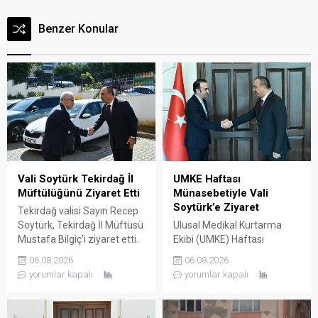
Benzer Konular
Vali Soytürk Tekirdağ İl
UMKE Haftası
Müftülüğünü Ziyaret Etti
Münasebetiyle Vali
Soytürk’e Ziyaret
Tekirdağ valisi Sayın Recep
Soytürk, Tekirdağ İl Müftüsü
Ulusal Medikal Kurtarma
Mustafa Bilgiç’i ziyaret etti.
Ekibi (UMKE) Haftası
Ziyaret sırasında İl Müftüsü
Münasebetiyle İl Sağlık
06.08.2026
06.08.2026
Bilgiç ve Tekirdağ İl
Müdürü Uzm. Dr. Lütfi
yorumlar kapalı
yorumlar kapalı
Müftülüğü personeli
Çağatay Onar, Sağlık
tarafından karşılanan Vali
Hizmetleri Başkanı Uzm. Dr.
Soytürk ardından İl Müftüsü
Mustafa Dönmez ve UMKE