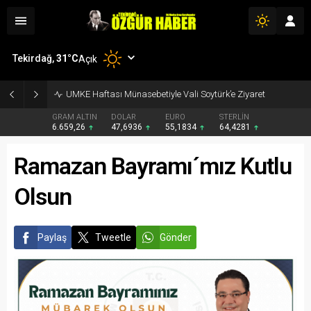
Tekirdağ,
31
°C
Açık
UMKE Haftası Münasebetiyle Vali Soytürk’e Ziyaret
GRAM ALTIN
DOLAR
EURO
STERLİN
6.659,26
47,6936
55,1834
64,4281
Ramazan Bayramı´mız Kutlu
Olsun
Paylaş
Tweetle
Gönder