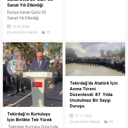
etkileyici bir dinleti
Sanat Yılı Etkinliği
düzenlendi. Etkinliği sunmak
üzere sahneye çıkan Ali
Dünya Sanat Günü 50.
İhsan Şeniz ve genç yetenek
Sanat Yılı Etkinliği
Nehir Erten, dinleyicilere
Tekirdağ’da Tarihi Tuz
16.04.2026
unutulmaz anlar yaşattı.
Deposu Tek Kafe, sanat
yorumlar kapalı
23
Dinletinin açılışında, Ulu
tutkunlarını bir araya getiren
Önder Mustafa Kemal
özel bir etkinliğe ev sahipliği
Atatürk’ün çocuklara hediye
yaptığı Dünya Sanat Günü
ettiği “Ulusal Egemenlik ve
vesilesiyle düzenlenen bu
Çocuk Bayramı”...
organizasyon, sanatın 50. yıl
dönümünü kutlamak
amacıyla gerçekleştiriliyor.
Bu anlamlı etkinlikte, ünlü
sanatçılar Memiş Aslan,
Tekirdağ’da Atatürk İçin
Hasan Akarsu ve Mehmet
Anma Töreni
Çevik...
Düzenlendi: 87. Yılda
Unutulmaz Bir Saygı
Duruşu.
Tekirdağ’da Atatürk’ü Anma
Tekirdağ’ın Kurtuluşu
10.11.2025
Töreni 10 Kasım 2023
İçin Birlikte Tek Yürek
yorumlar kapalı
44
tarihinde Tekirdağ’da, Ulu
Tekirdağ, Kurtuluş Günü’nde