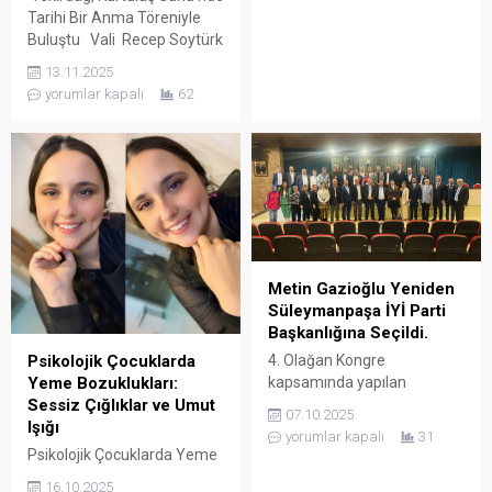
Önder Mustafa Kemal
Tarihi Bir Anma Töreniyle
Atatürk’ün vefatının 87.yılı
Buluştu Vali Recep Soytürk
dolayısıyla anlamlı bir anma
ve Büyükşehir Belediye
13.11.2025
töreni gerçekleştirildi. Tören,
Başkanı Candan Yüceer,
yorumlar kapalı
62
Tekirdağ Atatürk Anıtı’nda
katılımcılarla birlikte milletin
saat 09:05’te başladı ve
bağımsızlık mücadelesini
katılımcılar, Atatürk için
anarak, şehrin tarihine olan
saygı duruşunda bulunarak
bağlılıklarını vurguladılar.
İstiklal Marşı’nı okudular.
Törene, askeri yetkililer,
Duygusal anların yaşandığı
Tekirdağ milletvekilleri ve
etkinlikte, katılımcılar anıta
çeşitli sivil toplum kuruluşları
karanfiller bıraktı. Valimiz
da katılarak büyük bir birlik
Sayın Recep...
ve beraberlik sergiledi. Bu
Metin Gazioğlu Yeniden
anlamlı etkinlik,...
Süleymanpaşa İYİ Parti
Başkanlığına Seçildi.
Psikolojik Çocuklarda
4. Olağan Kongre
Yeme Bozuklukları:
kapsamında yapılan
Sessiz Çığlıklar ve Umut
seçimde Metin Gazioğlu, İYİ
07.10.2025
Işığı
Parti Süleymanpaşa İlçe
yorumlar kapalı
31
Başkanlığı için yeniden aday
Psikolojik Çocuklarda Yeme
oldu ve tek aday olarak
Bozuklukları: Sessiz Çığlıklar
16.10.2025