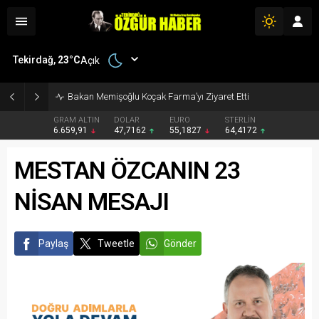
Tekirdağ,
23
°C
Açık
Bakan Memişoğlu Koçak Farma’yı Ziyaret Etti
GRAM ALTIN
DOLAR
EURO
STERLİN
6.659,91
47,7162
55,1827
64,4172
MESTAN ÖZCANIN 23
NİSAN MESAJI
Paylaş
Tweetle
Gönder