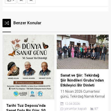
Benzer Konular
Sanat ve Şiir: Tekirdağ
Şiir İkindileri Grubu’ndan
Etkileyici Bir Dinleti
11 Nisan 2026 Cumartesi
günü, Tekirdağ Namık Kemal
Evi’nde Tekirdağ Şiir
12.04.2026
Tarihi Tuz Deposu’nda
İkindileri Grubu tarafından
yorumlar kapalı
87
Sanat Dolu Bir Gün: 50.