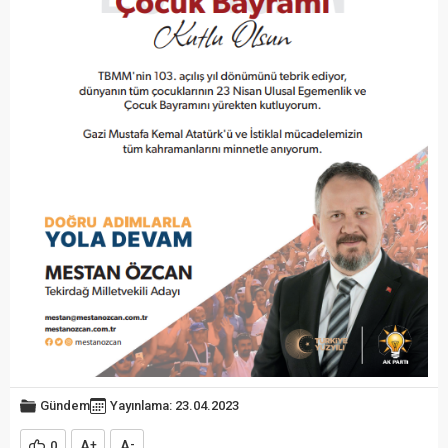
Gündem
Yayınlama: 23.04.2023
A
A
0
+
-