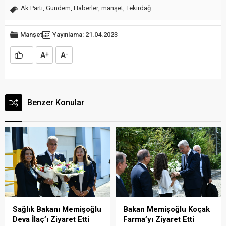
Ak Parti
,
Gündem
,
Haberler
,
manşet
,
Tekirdağ
Manşet
Yayınlama: 21.04.2023
A
A
+
-
Benzer Konular
Sağlık Bakanı Memişoğlu
Bakan Memişoğlu Koçak
Deva İlaç’ı Ziyaret Etti
Farma’yı Ziyaret Etti