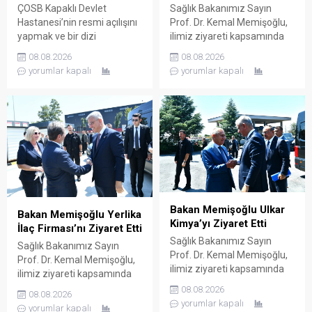
ÇOSB Kapaklı Devlet
Sağlık Bakanımız Sayın
Hastanesi’nin resmi açılışını
Prof. Dr. Kemal Memişoğlu,
yapmak ve bir dizi
ilimiz ziyareti kapsamında
ziyaretlerde bulunmak
ilaç ve etken maddesi
08.08.2026
08.08.2026
üzere ilimize gelen Sağlık
üreterek çok sayıda ülkeye
yorumlar kapalı
yorumlar kapalı
Bakanımız Sayın Prof. Dr.
ihraç eden Koçak Farma
Kemal Memişoğlu, ilimiz
firmasının Çerkezköy OSB
ziyareti kapsamında sağlık
içerisinde faaliyette bulunan
sektörü için üretim yapan
fabrikasını ziyaret etti.
firmaları ziyaret etti. Bu
Koçak Farma Yönetim
doğrultuda ilaç ve ilaç
Kurulu Başkanı Ender Koçak
hammaddesi üreterek çok
ve Koçak Farma yetkilileri
sayıda ülkeye ihraç eden
tarafından karşılanan Bakan
DEVA Holding’in Çerkezköy
Memişoğlu ardından
OSB içerisinde...
fabrikaya geçerek şirketin...
Bakan Memişoğlu Ulkar
Bakan Memişoğlu Yerlika
Kimya’yı Ziyaret Etti
İlaç Firması’nı Ziyaret Etti
Sağlık Bakanımız Sayın
Sağlık Bakanımız Sayın
Prof. Dr. Kemal Memişoğlu,
Prof. Dr. Kemal Memişoğlu,
ilimiz ziyareti kapsamında
ilimiz ziyareti kapsamında
ilaç üretimi yapan Ulkar
ilaç üretimi yapan Yerlika
08.08.2026
08.08.2026
Kimya firmasını ziyaret etti.
İlaç Sanayi ve Ticaret
yorumlar kapalı
yorumlar kapalı
Ulkar Holding ve Nobel İlaç