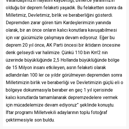
Vatandaşımızın hayatını kaybettiği, binlerce yaralımızın
olduğu bir deprem felaketi yaşadık. Bu felaketten sonra da
Milletimiz, Devletimiz, birlik ve beraberliğini gösterdi.
Depremden zarar gören tüm Kardeşlerimizin yanında
olarak, bir an önce onların kalıcı konutlara kavuşabilmesi
için var gücümüzle çalışmaya devam ediyoruz. Eğer bu
deprem 20 yıl önce, AK Parti öncesi bir iktidarın öncesine
denk gelseydi var halimize. Çünkü 110 bin Km’2 nin
üzerinde büyüklüğünde 2,5 Hollanda büyüklüğünde bölge
de 15 Milyon insanı etkileyen, asrın felaketi olarak
adlandırılan 100 ler ce yıldır görülmeyen depremden sonra
Milletimizin birlik ve beraberliği ve Devletimizin güçlü eli o
bölgeye dokunmasıyla beraber en geç 1 yıl içerisinde
kalıcı konutlarda tamamlanarak depremzedelere vermek
için mücadelemize devam ediyoruz” şeklinde konuştu.
İftar programı Milletvekili adaylarının toplu fotoğraf
çektirmesiyle son buldu.