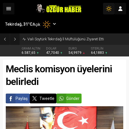
Tekirdağ,
31
°C
Açık
Vali Soytürk Tekirdağ İl Müftülüğünü Ziyaret Etti
GRAM ALTIN
DOLAR
EURO
STERLİN
6.587,65
47,7040
54,9979
64,1883
Meclis komisyon üyelerini
belirledi
Paylaş
Tweetle
Gönder