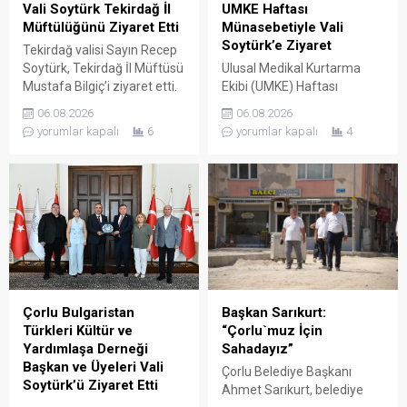
Vali Soytürk Tekirdağ İl
UMKE Haftası
Müftülüğünü Ziyaret Etti
Münasebetiyle Vali
Soytürk’e Ziyaret
Tekirdağ valisi Sayın Recep
Soytürk, Tekirdağ İl Müftüsü
Ulusal Medikal Kurtarma
Mustafa Bilgiç’i ziyaret etti.
Ekibi (UMKE) Haftası
Ziyaret sırasında İl Müftüsü
Münasebetiyle İl Sağlık
06.08.2026
06.08.2026
Bilgiç ve Tekirdağ İl
Müdürü Uzm. Dr. Lütfi
yorumlar kapalı
6
yorumlar kapalı
4
Müftülüğü personeli
Çağatay Onar, Sağlık
tarafından karşılanan Vali
Hizmetleri Başkanı Uzm. Dr.
Soytürk ardından İl Müftüsü
Mustafa Dönmez ve UMKE
Bilgiç ile bir süre görüşerek
çalışanları, Tekirdağ valisi
müftülüğün çalışma ve
Sayın Recep Soytürk’ü
faaliyetleri hakkında bilgi
makamında ziyaret etti.
aldı. Günün anısına hatıra
Ziyaret sırasında İl Sağlık
fotoğrafı çekilmesinin
Müdürü Onar, UMKE Haftası
ardından ziyaret sona erdi.
münasebetiyle
düzenlenecek etkinlikler
Çorlu Bulgaristan
Başkan Sarıkurt:
hakkında Vali Soytürk’e bilgi
Türkleri Kültür ve
“Çorlu`muz İçin
verdi. Ziyaretten...
Yardımlaşa Derneği
Sahadayız”
Başkan ve Üyeleri Vali
Çorlu Belediye Başkanı
Soytürk’ü Ziyaret Etti
Ahmet Sarıkurt, belediye