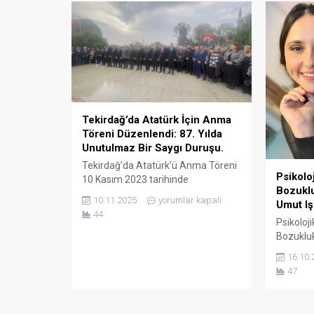
organizasyon, sanatın 50. yıl
dönümünü kutlamak amacıyla
gerçekleştiriliyor. Bu anlamlı
etkinlikte, ünlü sanatçılar Memiş
Aslan, Hasan Akarsu ve Mehmet
Çevik...
Tekirdağ’da Atatürk İçin Anma
Töreni Düzenlendi: 87. Yılda
Unutulmaz Bir Saygı Duruşu.
Tekirdağ’da Atatürk’ü Anma Töreni
Psikolo
10 Kasım 2023 tarihinde
Bozuklu
Tekirdağ’da, Ulu Önder Mustafa
10.11.2025
yorumlar kapalı
Umut Iş
Kemal Atatürk’ün vefatının 87.yılı
44
dolayısıyla anlamlı bir anma töreni
Psikoloj
gerçekleştirildi. Tören, Tekirdağ
Bozuklukl
Atatürk Anıtı’nda saat 09:05’te
Umut Işığ
16.10.
başladı ve katılımcılar, Atatürk için
sayıda 
47
saygı duruşunda bulunarak İstiklal
bozuklukl
Marşı’nı okudular. Duygusal anların
alıyor ve
yaşandığı etkinlikte, katılımcılar
pratik ön