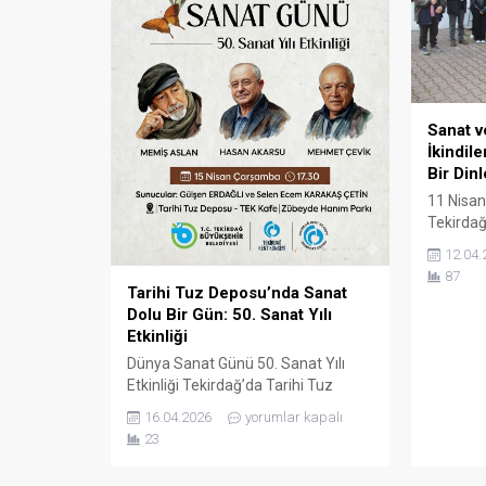
Sanat ve
İkindile
Bir Dinl
11 Nisan
Tekirdağ
Tekirdağ 
12.04.
tarafında
87
düzenlen
Tarihi Tuz Deposu’nda Sanat
sahneye 
Dolu Bir Gün: 50. Sanat Yılı
genç yet
Etkinliği
dinleyic
Dünya Sanat Günü 50. Sanat Yılı
yaşattı. 
Etkinliği Tekirdağ’da Tarihi Tuz
Önder M
Deposu Tek Kafe, sanat tutkunlarını
çocuklara
16.04.2026
yorumlar kapalı
bir araya getiren özel bir etkinliğe ev
Egemenli
23
sahipliği yaptığı Dünya Sanat Günü
vesilesiyle düzenlenen bu