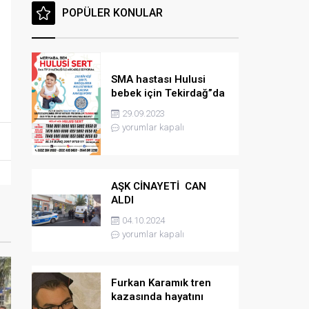
POPÜLER KONULAR
SMA hastası Hulusi
bebek için Tekirdağ”da
konser düzenlenicek
29.09.2023
yorumlar kapalı
AŞK CİNAYETİ CAN
ALDI
04.10.2024
yorumlar kapalı
Furkan Karamık tren
kazasında hayatını