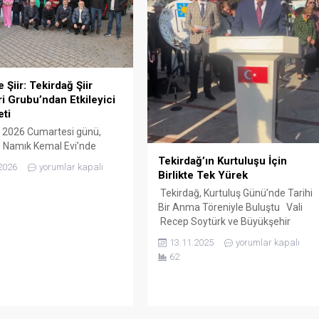
 Şiir: Tekirdağ Şiir
ri Grubu’ndan Etkileyici
eti
 2026 Cumartesi günü,
 Namık Kemal Evi’nde
Tekirdağ’ın Kurtuluşu İçin
Şiir İkindileri Grubu
2026
yorumlar kapalı
Birlikte Tek Yürek
n etkileyici bir dinleti
di. Etkinliği sunmak üzere
Tekirdağ, Kurtuluş Günü’nde Tarihi
çıkan Ali İhsan Şeniz ve
Bir Anma Töreniyle Buluştu Vali
enek Nehir Erten,
Recep Soytürk ve Büyükşehir
ilere unutulmaz anlar
Belediye Başkanı Candan Yüceer,
13.11.2025
yorumlar kapalı
Dinletinin açılışında, Ulu
katılımcılarla birlikte milletin
62
ustafa Kemal Atatürk’ün
bağımsızlık mücadelesini anarak,
 hediye ettiği “Ulusal
şehrin tarihine olan bağlılıklarını
k ve Çocuk Bayramı”...
vurguladılar. Törene, askeri yetkililer,
Tekirdağ milletvekilleri ve çeşitli sivil