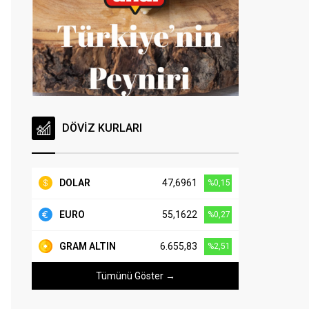
DÖVİZ KURLARI
DOLAR
47,6961
%0,15
EURO
55,1622
%0,27
GRAM ALTIN
6.655,83
%2,51
Tümünü Göster →