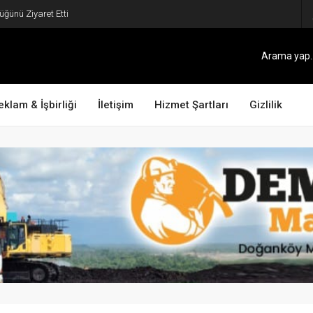
ali Soytürk’e Ziyaret
eklam & İşbirliği
İletişim
Hizmet Şartları
Gizlilik