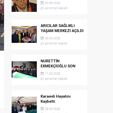
kaybetti
20.09.2024
yorumlar kapalı
ARICILAR SAĞLIKLI
YAŞAM MERKEZİ AÇILDI
06.05.2023
yorumlar kapalı
NURETTİN
EKMEKÇİOĞLU SON
YOLCULUĞUNA
11.05.2023
UĞURLANDI
yorumlar kapalı
Karaevli Hayatını
Kaybetti.
28.09.2023