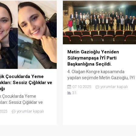
toplum kuruluşları da katılarak
büyük bir birlik ve beraberlik
sergiledi. Bu anlamlı etkinlik,...
Metin Gazioğlu Yeniden
Süleymanpaşa İYİ Parti
Başkanlığına Seçildi.
4. Olağan Kongre kapsamında
jik Çocuklarda Yeme
yapılan seçimde Metin Gazioğlu, İYİ
kları: Sessiz Çığlıklar ve
Parti Süleymanpaşa İlçe Başkanlığı
07.10.2025
yorumlar kapalı
ığı
için yeniden aday oldu ve tek aday
31
olarak başkanlık görevini sürdürdü.
ik Çocuklarda Yeme
Kongre, Yahya Kemal Beyatlı Kültür
arı: Sessiz Çığlıklar ve
Merkezi salonunda gerçekleştirildi.
ı Sevgili okurlarım, bu
2025
yorumlar kapalı
Gazioğlu, geçmiş dönemde
çocuklarda yeme
yürütülen çalışmaları özetleyerek
arını bilimsel bir bakışla ele
yeniden aday olma gerekçelerini
 ailelere yol gösterecek
dile getirdi. Yeni dönemde ilçede
erileri sade ve uygulanabilir