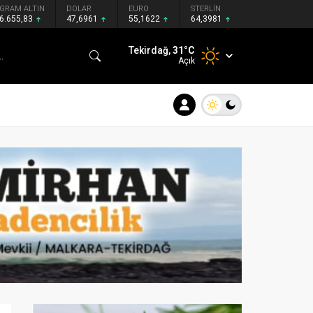
GRAM ALTIN
DOLAR
EURO
STERLİN
6.655,83
47,6961
55,1622
64,3981
Tekirdağ,
31
°C
Açık