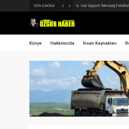
SON DAKİKA
UMKE Haftası Münasebetiyle V
Künye
Hakkımızda
İnsan Kaynakları
R