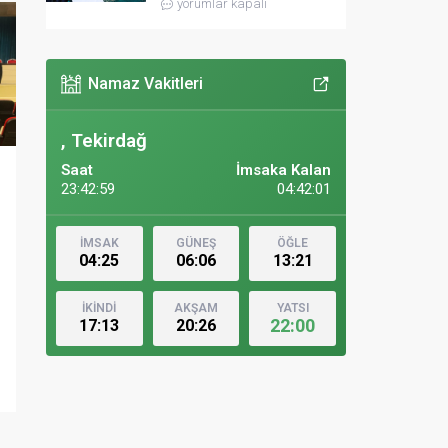
yorumlar kapalı
Namaz Vakitleri
, Tekirdağ
Saat
İmsaka Kalan
23:43:00
04:42:00
İMSAK
GÜNEŞ
ÖĞLE
04:25
06:06
13:21
İKİNDİ
AKŞAM
YATSI
22:00
17:13
20:26