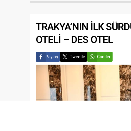
anıta karanfiller bıraktı. Valimiz
bir dill
Sayın Recep...
yemek y
bir alışk
olmaktan
TRAKYA’NIN İLK SÜRD
OTELİ – DES OTEL
Paylaş
Tweetle
Gönder