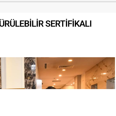
örgütlenmenin güçlendirilmesi...
e paylaşıyorum. Bir çocuğun
emeyi reddetmesi, sadece
anlık ya da geçici bir istek
 öteye geçer. İçinde...
ÜRÜLEBİLİR SERTİFİKALI