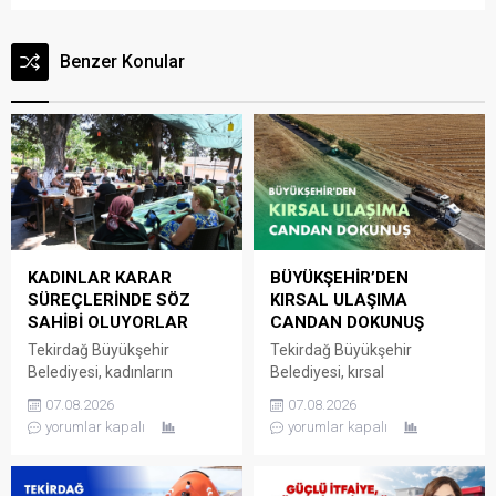
Benzer Konular
KADINLAR KARAR
BÜYÜKŞEHİR’DEN
SÜREÇLERİNDE SÖZ
KIRSAL ULAŞIMA
SAHİBİ OLUYORLAR
CANDAN DOKUNUŞ
Tekirdağ Büyükşehir
Tekirdağ Büyükşehir
Belediyesi, kadınların
Belediyesi, kırsal
mahallelerine ilişkin ihtiyaç,
mahallelerde ulaşım
07.08.2026
07.08.2026
talep ve sorunlarını
altyapısını güçlendirmeye
yorumlar kapalı
yorumlar kapalı
doğrudan yerel yönetime
yönelik yatırımlarını aralıksız
iletebildiği Kadın Mahalle
bir şekilde sürdürüyor. Fen
Buluşmaları’nı sürdürmeye
İşleri Dairesi Başkanlığı