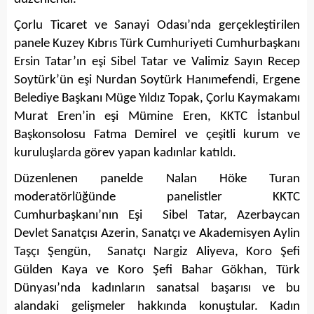
Çorlu Ticaret ve Sanayi Odası’nda gerçekleştirilen
panele Kuzey Kıbrıs Türk Cumhuriyeti Cumhurbaşkanı
Ersin Tatar’ın eşi Sibel Tatar ve Valimiz Sayın Recep
Soytürk’ün eşi Nurdan Soytürk Hanımefendi, Ergene
Belediye Başkanı Müge Yıldız Topak, Çorlu Kaymakamı
Murat Eren’in eşi Mümine Eren, KKTC İstanbul
Başkonsolosu Fatma Demirel ve çeşitli kurum ve
kuruluşlarda görev yapan kadınlar katıldı.
Düzenlenen panelde Nalan Höke Turan
moderatörlüğünde panelistler KKTC
Cumhurbaşkanı’nın Eşi Sibel Tatar, Azerbaycan
Devlet Sanatçısı Azerin, Sanatçı ve Akademisyen Aylin
Taşçı Şengün, Sanatçı Nargiz Aliyeva, Koro Şefi
Gülden Kaya ve Koro Şefi Bahar Gökhan, Türk
Dünyası’nda kadınların sanatsal başarısı ve bu
alandaki gelişmeler hakkında konuştular. Kadın