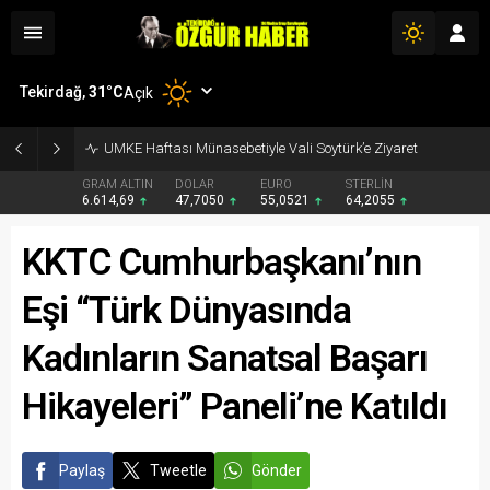
Tekirdağ,
31
°C
Açık
UMKE Haftası Münasebetiyle Vali Soytürk’e Ziyaret
GRAM ALTIN
DOLAR
EURO
STERLİN
6.614,69
47,7050
55,0521
64,2055
KKTC Cumhurbaşkanı’nın
Eşi “Türk Dünyasında
Kadınların Sanatsal Başarı
Hikayeleri” Paneli’ne Katıldı
Paylaş
Tweetle
Gönder