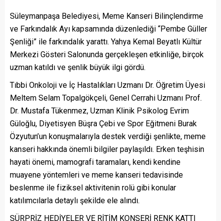
Süleymanpaşa Belediyesi, Meme Kanseri Bilinçlendirme
ve Farkındalık Ayı kapsamında düzenlediği “Pembe Güller
Şenliği” ile farkındalık yarattı. Yahya Kemal Beyatlı Kültür
Merkezi Gösteri Salonunda gerçekleşen etkinliğe, birçok
uzman katıldı ve şenlik büyük ilgi gördü.
Tıbbi Onkoloji ve İç Hastalıkları Uzmanı Dr. Öğretim Üyesi
Meltem Selam Topalgökçeli, Genel Cerrahi Uzmanı Prof.
Dr. Mustafa Tükenmez, Uzman Klinik Psikolog Evrim
Güloğlu, Diyetisyen Büşra Çebi ve Spor Eğitmeni Burak
Özyutun’un konuşmalarıyla destek verdiği şenlikte, meme
kanseri hakkında önemli bilgiler paylaşıldı. Erken teşhisin
hayati önemi, mamografi taramaları, kendi kendine
muayene yöntemleri ve meme kanseri tedavisinde
beslenme ile fiziksel aktivitenin rolü gibi konular
katılımcılarla detaylı şekilde ele alındı.
SÜRPRİZ HEDİYELER VE RİTİM KONSERİ RENK KATTI