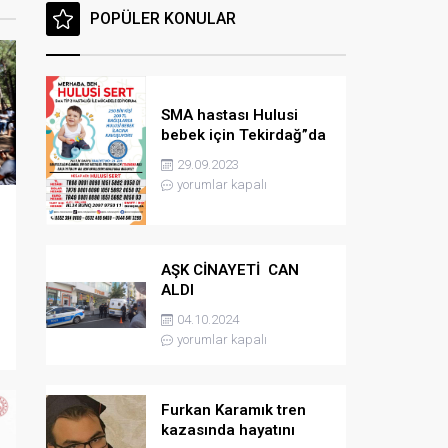
POPÜLER KONULAR
SMA hastası Hulusi
bebek için Tekirdağ”da
konser düzenlenicek
29.09.2023
yorumlar kapalı
AŞK CİNAYETİ CAN
ALDI
04.10.2024
yorumlar kapalı
Furkan Karamık tren
kazasında hayatını