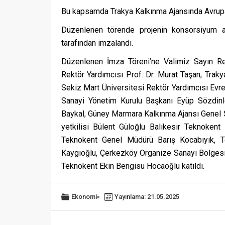
Bu kapsamda Trakya Kalkınma Ajansında Avrupa 
Düzenlenen törende projenin konsorsiyum a
tarafından imzalandı.
Düzenlenen İmza Töreni’ne Valimiz Sayın Re
Rektör Yardımcısı Prof. Dr. Murat Taşan, Tra
Sekiz Mart Üniversitesi Rektör Yardımcısı Evr
Sanayi Yönetim Kurulu Başkanı Eyüp Sözdin
Baykal, Güney Marmara Kalkınma Ajansı Genel S
yetkilisi Bülent Güloğlu Balıkesir Teknoke
Teknokent Genel Müdürü Barış Kocabıyık, T
Kaygıoğlu, Çerkezköy Organize Sanayi Bölgesi S
Teknokent Ekin Bengisu Hocaoğlu katıldı.
Ekonomi
Yayınlama: 21.05.2025