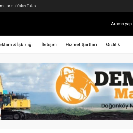
şmalarına Yakın Takip
eklam & İşbirliği
İletişim
Hizmet Şartları
Gizlilik