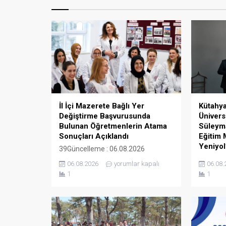
İl İçi Mazerete Bağlı Yer
Kütahy
Değiştirme Başvurusunda
Ünivers
Bulunan Öğretmenlerin Atama
Süleyman
Sonuçları Açıklandı
Eğitim 
Yeniyol
39Güncelleme : 06.08.2026
10:21Yayın : 06.08.2026 10:19 Millî
12Günce
06.08.2026
yorumlar kapalı
06.08.
Eğitim Bakanlığı kadrolarında görev
15:38Yay
1
1
yapan öğretmenlerin aile birliği,
Kütahya 
sağlık, can güvenliği, engellilik
Rektörü 
durumu ve diğer nedenlere bağlı
Kızıltopr
mazereti bulunanların il içi yer
Müdürü D
değiştirme başvuruları, 13-31
makamınd