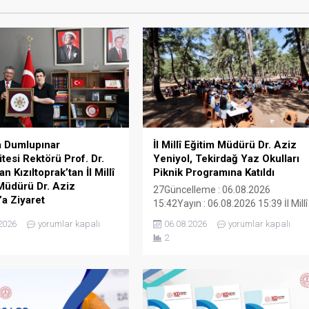
a Dumlupınar
İl Millî Eğitim Müdürü Dr. Aziz
itesi Rektörü Prof. Dr.
Yeniyol, Tekirdağ Yaz Okulları
 Kızıltoprak’tan İl Millî
Piknik Programına Katıldı
Müdürü Dr. Aziz
27Güncelleme : 06.08.2026
’a Ziyaret
15:42Yayın : 06.08.2026 15:39 İl Millî
lleme : 06.08.2026
Eğitim Müdürü Dr. Aziz Yeniyol, yaz
2026
yorumlar kapalı
06.08.2026
yorumlar kapalı
ın : 06.08.2026 15:37
tatilini verimli ve eğlenceli
2
Dumlupınar Üniversitesi
etkinliklerle geçiren öğrencilerle
Prof. Dr. Süleyman
Atatürk Orman Çiftliği’nde
ak, Tekirdağ İl Millî Eğitim
düzenlenen Tekirdağ Yaz Okulları
r. Aziz Yeniyol’u
Piknik Programı’nda bir araya geldi.
a ziyaret etti Ziyarette
Programa, Kütahya Dumlupınar