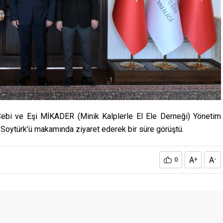
ebi ve Eşi MİKADER (Minik Kalplerle El Ele Derneği) Yönetim
 Soytürk’ü makamında ziyaret ederek bir süre görüştü.
A
A
0
+
-