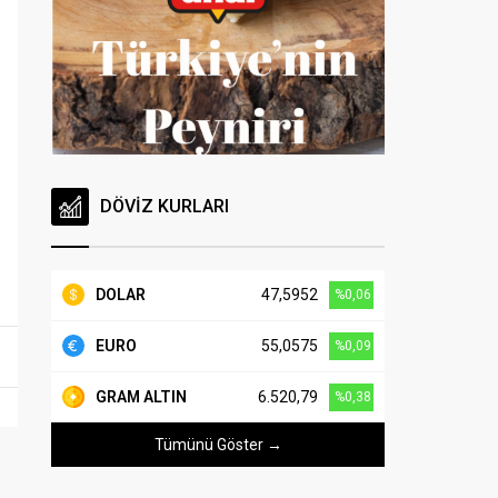
DÖVİZ KURLARI
DOLAR
47,5952
%0,06
EURO
55,0575
%0,09
GRAM ALTIN
6.520,79
%0,38
Tümünü Göster →