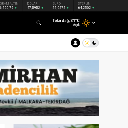
GRAM ALTIN
DOLAR
EURO
STERLİN
6.520,79
47,5952
55,0575
64,2502
Tekirdağ,
31
°C
Açık