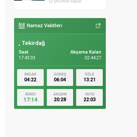
yorumlar kapalı
Namaz Vakitleri
, Tekirdağ
Saat
Akşama Kalan
17:43:35
02:44:25
İMSAK
GÜNEŞ
ÖĞLE
04:22
06:04
13:21
İKİNDİ
AKŞAM
YATSI
17:14
20:28
22:03