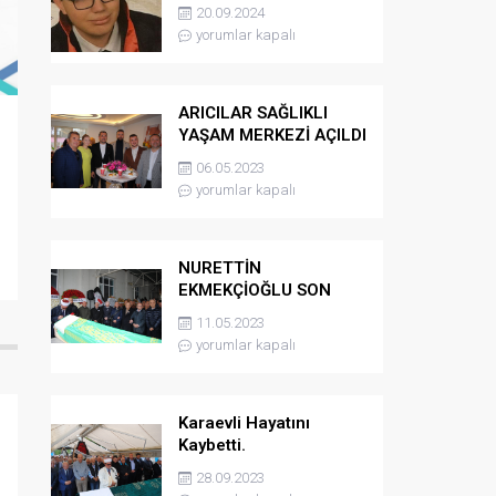
kaybetti
20.09.2024
yorumlar kapalı
ARICILAR SAĞLIKLI
YAŞAM MERKEZİ AÇILDI
06.05.2023
yorumlar kapalı
NURETTİN
EKMEKÇİOĞLU SON
YOLCULUĞUNA
11.05.2023
UĞURLANDI
yorumlar kapalı
Karaevli Hayatını
Kaybetti.
28.09.2023