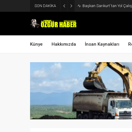
SON DAKİKA
Başkan Sarıkurt`tan Yol Çalı
Künye
Hakkımızda
İnsan Kaynakları
R