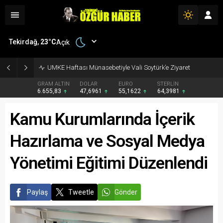
Tekirdağ,
23
°C
Açık
UMKE Haftası Münasebetiyle Vali Soytürk’e Ziyaret
GRAM ALTIN
DOLAR
EURO
STERLİN
6.655,83
47,6961
55,1622
64,3981
Kamu Kurumlarında İçerik
Hazırlama ve Sosyal Medya
Yönetimi Eğitimi Düzenlendi
Paylaş
Tweetle
Gönder