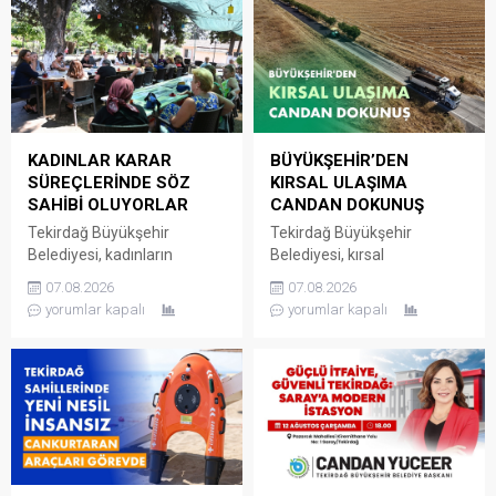
KADINLAR KARAR
BÜYÜKŞEHİR’DEN
SÜREÇLERİNDE SÖZ
KIRSAL ULAŞIMA
SAHİBİ OLUYORLAR
CANDAN DOKUNUŞ
Tekirdağ Büyükşehir
Tekirdağ Büyükşehir
Belediyesi, kadınların
Belediyesi, kırsal
mahallelerine ilişkin ihtiyaç,
mahallelerde ulaşım
07.08.2026
07.08.2026
talep ve sorunlarını
altyapısını güçlendirmeye
yorumlar kapalı
yorumlar kapalı
doğrudan yerel yönetime
yönelik yatırımlarını aralıksız
iletebildiği Kadın Mahalle
bir şekilde sürdürüyor. Fen
Buluşmaları’nı sürdürmeye
İşleri Dairesi Başkanlığı
devam ediyor. Kadın Dostu
tarafından
Kentler Projesi kapsamında
Süleymanpaşa’ya bağlı
hayata geçirilen Kadın
Yağcı Mahallesi’ni Hayrabolu
Mahalle Buluşmaları
ve Malkara ilçelerine
Marmaraereğlisi, Saray,
bağlayan güzergâhta