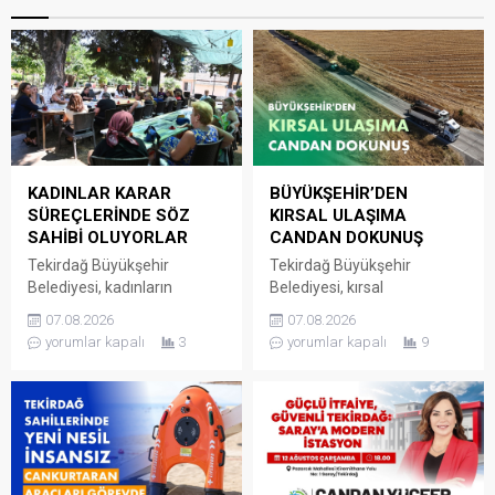
KADINLAR KARAR
BÜYÜKŞEHİR’DEN
SÜREÇLERİNDE SÖZ
KIRSAL ULAŞIMA
SAHİBİ OLUYORLAR
CANDAN DOKUNUŞ
Tekirdağ Büyükşehir
Tekirdağ Büyükşehir
Belediyesi, kadınların
Belediyesi, kırsal
mahallelerine ilişkin ihtiyaç,
mahallelerde ulaşım
07.08.2026
07.08.2026
talep ve sorunlarını
altyapısını güçlendirmeye
yorumlar kapalı
3
yorumlar kapalı
9
doğrudan yerel yönetime
yönelik yatırımlarını aralıksız
iletebildiği Kadın Mahalle
bir şekilde sürdürüyor. Fen
Buluşmaları’nı sürdürmeye
İşleri Dairesi Başkanlığı
devam ediyor. Kadın Dostu
tarafından
Kentler Projesi kapsamında
Süleymanpaşa’ya bağlı
hayata geçirilen Kadın
Yağcı Mahallesi’ni Hayrabolu
Mahalle Buluşmaları
ve Malkara ilçelerine