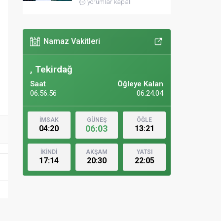
yorumlar kapalı
Namaz Vakitleri
, Tekirdağ
Saat
Öğleye Kalan
06:56:58
06:24:02
İMSAK
GÜNEŞ
ÖĞLE
06:03
04:20
13:21
İKİNDİ
AKŞAM
YATSI
17:14
20:30
22:05