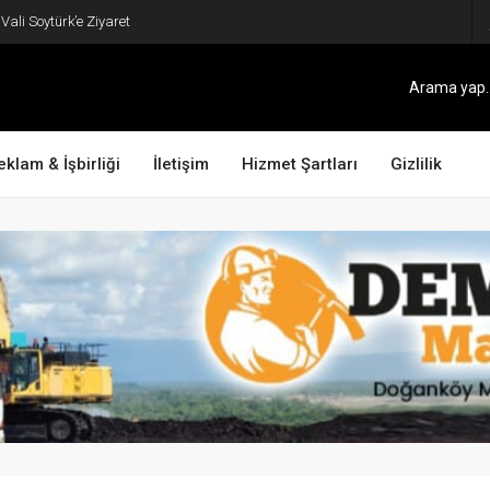
ali Soytürk’e Ziyaret
eklam & İşbirliği
İletişim
Hizmet Şartları
Gizlilik