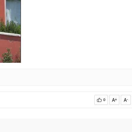
A
A
0
+
-