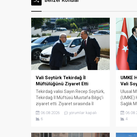
Benzer Konular
Vali Soytürk Tekirdağ İl
UMKE H
Müftülüğünü Ziyaret Etti
Vali So
Tekirdağ valisi Sayın Recep Soytürk,
Ulusal M
Tekirdağ İl Müftüsü Mustafa Bilgiç’i
(UMKE) H
ziyaret etti. Ziyaret sırasında İl
Sağlık M
Müftüsü Bilgiç ve Tekirdağ İl
Çağatay 
06.08.2026
yorumlar kapalı
06.08.
Müftülüğü personeli tarafından
Başkanı
6
4
karşılanan Vali Soytürk ardından İl
ve UMKE ç
Müftüsü Bilgiç ile bir süre görüşerek
Sayın R
müftülüğün çalışma ve faaliyetleri
ziyaret e