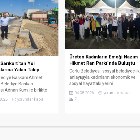
yönetim kurulu üyeleri ile bir süre
üdürü Onar, UMKE Haftası
görüşen Vali Soytürk, derneğin
etiyle düzenlenecek
çalışmaları hakkında bilgi aldı.
er hakkında Vali Soytürk’e
i. Ziyaretten...
Üreten Kadınların Emeği Nazım
Hikmet Ran Parkı`nda Buluştu
Sarıkurt`tan Yol
larına Yakın Takip
Çorlu Belediyesi, sosyal belediyecilik
anlayışıyla kadınların ekonomik ve
lediye Başkanı Ahmet
sosyal hayattaki yerini
, Belediye Başkan
güçlendirmeye devam ediyor. Çorlu
sı Adnan Kum ile birlikte
04.08.2026
yorumlar kapalı
Belediye Başkanı Ahmet Sarıkurt, 6.
rklı noktalarında
7
2026
yorumlar kapalı
Ziya Berhan Kılıç Sokak Basketbolu
en altyapı ve üstyapı yol
Turnuvası’na ev sahipliği yapan
rını yerinde inceledi. Çorlu
Nazım Hikmet Ran Parkı’nda stant
si, vatandaşların daha
açan Hanımeli Çarşısı’nın emekçi
 konforlu ve modern ulaşım
kadınları ve kadın eğitim
rına kavuşması amacıyla
merkezlerinin değerli kursiyerlerini
elindeki yol yapım, bakım
ziyaret etti. El Emeği Ürünler...