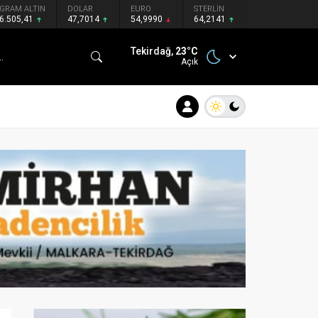
GRAM ALTIN
DOLAR
EURO
STERLİN
6.505,41
47,7014
54,9990
64,2141
Tekirdağ,
23
°C
Açık