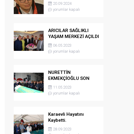
kaybetti
20.09.2024
yorumlar kapalı
ARICILAR SAĞLIKLI
YAŞAM MERKEZİ AÇILDI
06.05.2023
yorumlar kapalı
NURETTİN
EKMEKÇİOĞLU SON
YOLCULUĞUNA
11.05.2023
UĞURLANDI
yorumlar kapalı
Karaevli Hayatını
Kaybetti.
28.09.2023