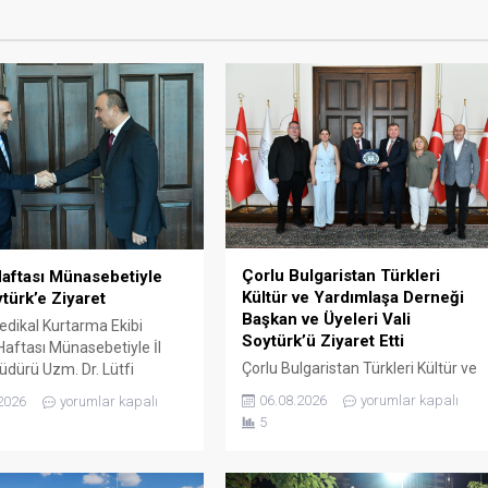
Çorlu Bulgaristan Türkleri
aftası Münasebetiyle
Kültür ve Yardımlaşa Derneği
ytürk’e Ziyaret
Başkan ve Üyeleri Vali
edikal Kurtarma Ekibi
Soytürk’ü Ziyaret Etti
aftası Münasebetiyle İl
Çorlu Bulgaristan Türkleri Kültür ve
üdürü Uzm. Dr. Lütfi
Yardımlaşa Derneği Başkanı Güner
Onar, Sağlık Hizmetleri
06.08.2026
yorumlar kapalı
2026
yorumlar kapalı
Çetin ve yönetim kurulu üyeleri,
 Uzm. Dr. Mustafa Dönmez
5
Tekirdağ valisi Sayın Recep
alışanları, Tekirdağ valisi
Soytürk’ü makamında ziyaret
ecep Soytürk’ü makamında
etti.Dernek Başkanı Çetin ve
tti. Ziyaret sırasında İl