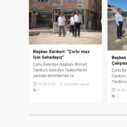
hakkında bilgi aldı. Günün anısına
Sağlık M
hatıra fotoğrafı çekilmesinin
münaseb
ardından ziyaret sona erdi.
etkinlikl
bilgi verd
Başkan Sarıkurt: “Çorlu`muz
İçin Sahadayız”
Başkan 
Çalışma
Çorlu Belediye Başkanı Ahmet
Sarıkurt, belediye faaliyetlerini
Çorlu Be
yerinde denetlemek ve
Sarıkurt
vatandaşlarla birebir temas kurmak
Yardımcı
06.08.2026
yorumlar kapalı
amacıyla gerçekleştirdiği mahalle
kentin fa
4
05.08.
gezilerine aralıksız devam ediyor.
sürdürül
2
Başkan Sarıkurt, Kemalettin
çalışmala
Mahallesi’nde yürütülen çalışmaları
Belediye
inceleyerek esnaf ve vatandaşların
güvenli,
taleplerini dinledi. Çorlu Belediye
imkânla
Başkanı Ahmet Sarıkurt, saha
kent gen
denetimlerine Kemalettin Mahallesi