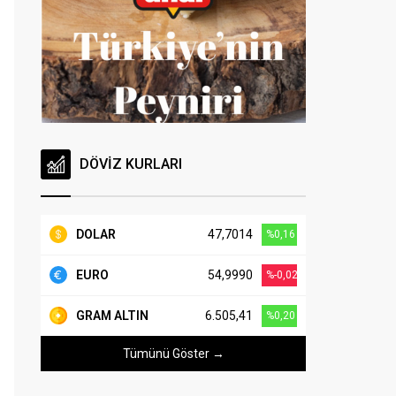
DÖVİZ KURLARI
DOLAR
47,7014
%0,16
EURO
54,9990
%-0,02
GRAM ALTIN
6.505,41
%0,20
Tümünü Göster →