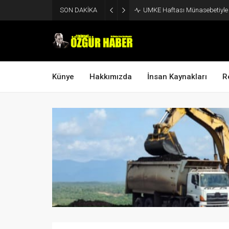
SON DAKİKA
UMKE Haftası Münasebetiyle V
Künye
Hakkımızda
İnsan Kaynakları
R