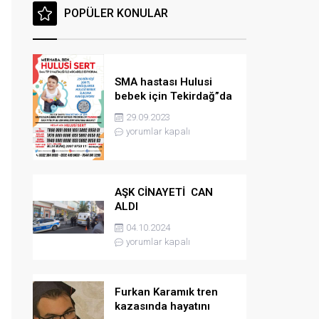
POPÜLER KONULAR
SMA hastası Hulusi
bebek için Tekirdağ”da
konser düzenlenicek
29.09.2023
yorumlar kapalı
AŞK CİNAYETİ CAN
ALDI
04.10.2024
yorumlar kapalı
Furkan Karamık tren
kazasında hayatını