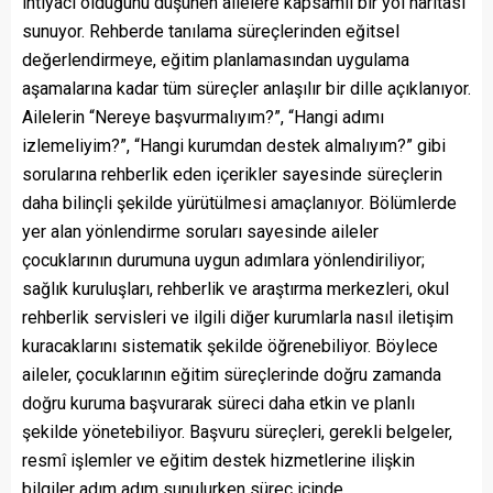
ihtiyacı olduğunu düşünen ailelere kapsamlı bir yol haritası
sunuyor. Rehberde tanılama süreçlerinden eğitsel
değerlendirmeye, eğitim planlamasından uygulama
aşamalarına kadar tüm süreçler anlaşılır bir dille açıklanıyor.
Ailelerin “Nereye başvurmalıyım?”, “Hangi adımı
izlemeliyim?”, “Hangi kurumdan destek almalıyım?” gibi
sorularına rehberlik eden içerikler sayesinde süreçlerin
daha bilinçli şekilde yürütülmesi amaçlanıyor. Bölümlerde
yer alan yönlendirme soruları sayesinde aileler
çocuklarının durumuna uygun adımlara yönlendiriliyor;
sağlık kuruluşları, rehberlik ve araştırma merkezleri, okul
rehberlik servisleri ve ilgili diğer kurumlarla nasıl iletişim
kuracaklarını sistematik şekilde öğrenebiliyor. Böylece
aileler, çocuklarının eğitim süreçlerinde doğru zamanda
doğru kuruma başvurarak süreci daha etkin ve planlı
şekilde yönetebiliyor. Başvuru süreçleri, gerekli belgeler,
resmî işlemler ve eğitim destek hizmetlerine ilişkin
bilgiler adım adım sunulurken süreç içinde