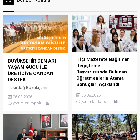
İl İçi Mazerete Bağlı Yer
BÜYÜKŞEHİR’DEN ARI
Değiştirme
YAŞAM GÜCÜ İLE
Başvurusunda Bulunan
ÜRETİCİYE CANDAN
Öğretmenlerin Atama
DESTEK
Sonuçları Açıklandı
Tekirdağ Büyükşehir
39Güncelleme : 06.08.2026
Belediyesi, kırsal kalkınmayı
06.08.2026
06.08.2026
10:21Yayın : 06.08.2026
desteklemek ve arıcılık
yorumlar kapalı
yorumlar kapalı
10:19 Millî Eğitim Bakanlığı
faaliyetlerinin
kadrolarında görev yapan
sürdürülebilirliğine katkı
öğretmenlerin aile birliği,
sağlamak amacıyla
sağlık, can güvenliği,
yürüttüğü Arı Yaşam Gücü
engellilik durumu ve diğer
Projesi kapsamında, il
nedenlere bağlı mazereti
genelindeki 780 arı