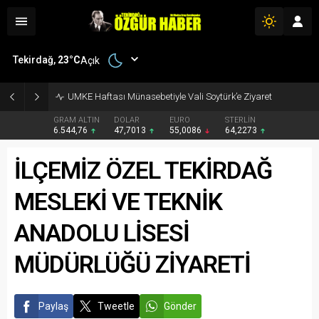
Tekirdağ,
23
°C
Açık
UMKE Haftası Münasebetiyle Vali Soytürk’e Ziyaret
GRAM ALTIN
DOLAR
EURO
STERLİN
6.544,76
47,7013
55,0086
64,2273
İLÇEMİZ ÖZEL TEKİRDAĞ
MESLEKİ VE TEKNİK
ANADOLU LİSESİ
MÜDÜRLÜĞÜ ZİYARETİ
Paylaş
Tweetle
Gönder