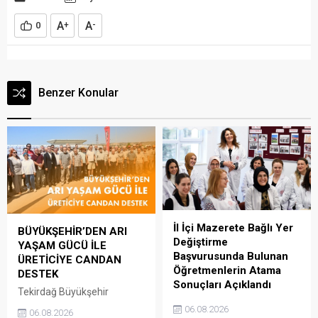
A
A
0
+
-
Benzer Konular
İl İçi Mazerete Bağlı Yer
BÜYÜKŞEHİR’DEN ARI
Değiştirme
YAŞAM GÜCÜ İLE
Başvurusunda Bulunan
ÜRETİCİYE CANDAN
Öğretmenlerin Atama
DESTEK
Sonuçları Açıklandı
Tekirdağ Büyükşehir
39Güncelleme : 06.08.2026
Belediyesi, kırsal kalkınmayı
06.08.2026
06.08.2026
10:21Yayın : 06.08.2026