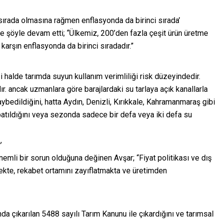
 sırada olmasına rağmen enflasyonda da birinci sırada’
ne şöyle devam etti; “Ülkemiz, 200’den fazla çeşit ürün üretme
karşın enflasyonda da birinci sıradadır.”
ği halde tarımda suyun kullanım verimliliği risk düzeyindedir.
. ancak uzmanlara göre barajlardaki su tarlaya açık kanallarla
aybedildiğini, hatta Aydın, Denizli, Kırıkkale, Kahramanmaraş gibi
patıldığını veya sezonda sadece bir defa veya iki defa su
’
önemli bir sorun olduğuna değinen Avşar; “Fiyat politikası ve dış
rmekte, rekabet ortamını zayıflatmakta ve üretimden
da çıkarılan 5488 sayılı Tarım Kanunu ile çıkardığını ve tarımsal