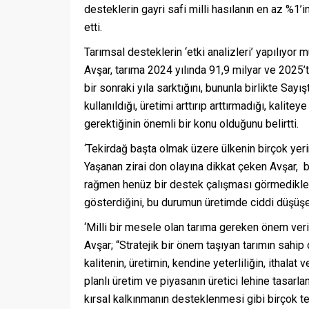
desteklerin gayri safi milli hasılanın en az %1
etti.
Tarımsal desteklerin ‘etki analizleri’ yapılıyor 
Avşar, tarıma 2024 yılında 91,9 milyar ve 2025’te
bir sonraki yıla sarktığını, bununla birlikte Sayı
kullanıldığı, üretimi arttırıp arttırmadığı, kalite
gerektiğinin önemli bir konu olduğunu belirtti.
‘Tekirdağ başta olmak üzere ülkenin birçok yerin
Yaşanan zirai don olayına dikkat çeken Avşar, b
rağmen henüz bir destek çalışması görmedikler
gösterdiğini, bu durumun üretimde ciddi düşüşe 
‘Milli bir mesele olan tarıma gereken önem veril
Avşar; “Stratejik bir önem taşıyan tarımın sahi
kalitenin, üretimin, kendine yeterliliğin, ithala
planlı üretim ve piyasanın üretici lehine tasar
kırsal kalkınmanın desteklenmesi gibi birçok t