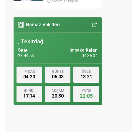
yorumlar kapalı
Namaz Vakitleri
, Tekirdağ
Saat
İmsaka Kalan
23:44:57
04:35:03
İMSAK
GÜNEŞ
ÖĞLE
04:20
06:03
13:21
İKİNDİ
AKŞAM
YATSI
22:05
17:14
20:30