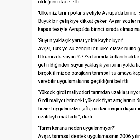
olduğunu ifade etti.
‘Ülkemiz tarım potansiyeliyle Avrupa’da birinci
Büyük bir çelişkiye dikkat çeken Avşar sözleri
kapasitesiyle Avrupa’da birinci sırada olmasına 
‘Suyun yaklaşık yarısı yolda kayboluyor.’
Avşar, Türkiye su zengini bir ülke olarak bilindi
Ülkemizde suyun %77’si tarımda kullanılmaktadır
getirildiğinden suyun yaklaşık yarısının yolda k
birçok ilimizde barajların tarımsal sulamaya ka
verebilir uygulamalarına geçildiğini belirtti.
‘Yüksek girdi maliyetleri tarımdan uzaklaştırıyor
Girdi maliyetlerindeki yüksek fiyat artışlarının 
ticaret uygulamaları çiftçinin kâr marjını düşü
uzaklaştırmaktadır.”, dedi.
‘Tarım kanunu neden uygulanmıyor?’
Avşar, tarımsal destek uygulamasının 2006 yılın