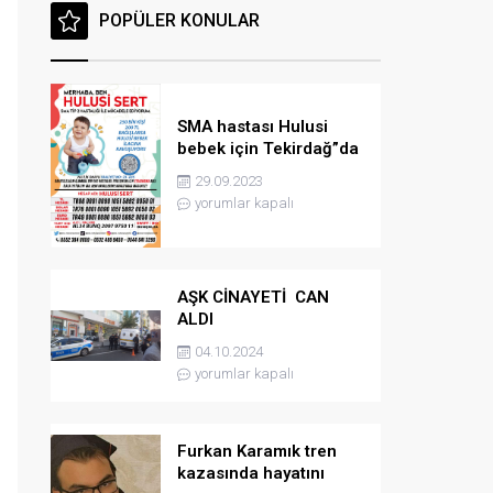
POPÜLER KONULAR
SMA hastası Hulusi
bebek için Tekirdağ”da
konser düzenlenicek
29.09.2023
yorumlar kapalı
AŞK CİNAYETİ CAN
ALDI
04.10.2024
yorumlar kapalı
Furkan Karamık tren
kazasında hayatını