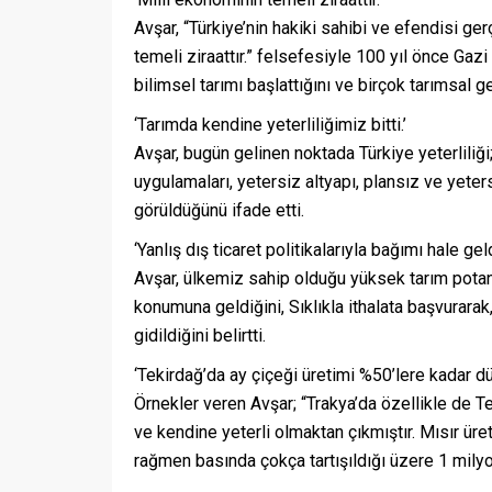
Avşar, “Türkiye’nin hakiki sahibi ve efendisi ge
temeli ziraattır.” felsefesiyle 100 yıl önce Gazi
bilimsel tarımı başlattığını ve birçok tarımsal g
‘Tarımda kendine yeterliliğimiz bitti.’
Avşar, bugün gelinen noktada Türkiye yeterliliği; 
uygulamaları, yetersiz altyapı, plansız ve yete
görüldüğünü ifade etti.
‘Yanlış dış ticaret politikalarıyla bağımı hale gel
Avşar, ülkemiz sahip olduğu yüksek tarım potan
konumuna geldiğini, Sıklıkla ithalata başvurarak, 
gidildiğini belirtti.
‘Tekirdağ’da ay çiçeği üretimi %50’lere kadar dü
Örnekler veren Avşar; “Trakya’da özellikle de 
ve kendine yeterli olmaktan çıkmıştır. Mısır ü
rağmen basında çokça tartışıldığı üzere 1 milyon t