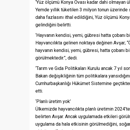
‘Yüz ölçümü Konya Ovası kadar dahi olmayan ülk
Yemde yıllık tüketilen 3 milyon tonun üzerinde 
daha fazlasını ithal edildiğini, Yüz ölçümü Ko
gelindiğini belirtti.
‘Hayvanın kendisi, yemi, gübresi hatta çobanı bile
Hayvancılıkta gelinen noktaya değinen Avşar; “Ö
hayvanın kendisi, yemi, gübresi, hatta çobanı b
görülmektedir.”, dedi.
‘Tarım ve Gıda Politikaları Kurulu ancak 7 yıl son
Bakan değişikliğinin tüm politikalara yansıdığını
Cumhurbaşkanlığı Hükümet Sistemine geçtikten 7 y
etti.
‘Planlı üretim yok’
Ülkemizde hayvancılıkta planlı üretimin 2024’te
belirten Avşar. Ancak uygulamada etkileri gör
uygulama da hala etkisinin görülmediğini, soğan