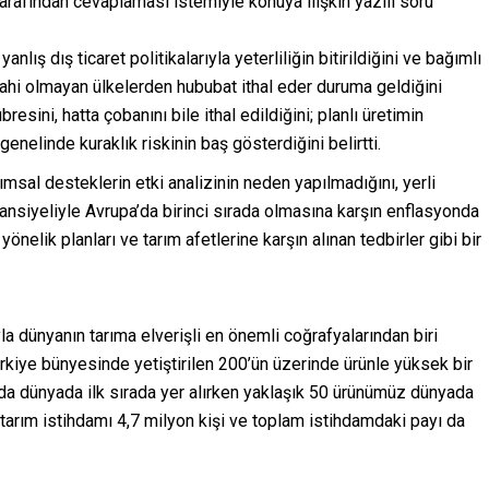
arafından cevaplaması istemiyle konuya ilişkin yazılı soru
nlış dış ticaret politikalarıyla yeterliliğin bitirildiğini ve bağımlı
ahi olmayan ülkelerden hububat ithal eder duruma geldiğini
esini, hatta çobanını bile ithal edildiğini; planlı üretimin
nelinde kuraklık riskinin baş gösterdiğini belirtti.
msal desteklerin etki analizinin neden yapılmadığını, yerli
tansiyeliyle Avrupa’da birinci sırada olmasına karşın enflasyonda
yönelik planları ve tarım afetlerine karşın alınan tedbirler gibi bir
yla dünyanın tarıma elverişli en önemli coğrafyalarından biri
rkiye bünyesinde yetiştirilen 200’ün üzerinde ürünle yüksek bir
nda dünyada ilk sırada yer alırken yaklaşık 50 ürünümüz dünyada
 tarım istihdamı 4,7 milyon kişi ve toplam istihdamdaki payı da