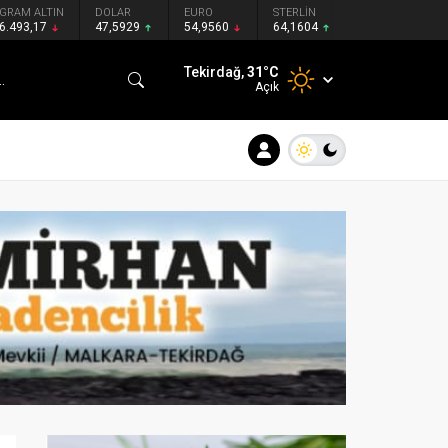
GRAM ALTIN
DOLAR
EURO
STERLİN
6.493,17
47,5929
54,9560
64,1604
Tekirdağ,
31
°C
Açık