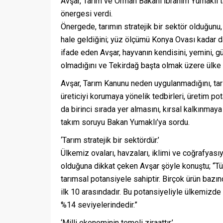
Avşar, Tarım ve Orman Bakanı İbrahim Yumaklı t
önergesi verdi.
Önergede, tarımın stratejik bir sektör olduğunu, ya
hale geldiğini; yüz ölçümü Konya Ovası kadar d
ifade eden Avşar, hayvanın kendisini, yemini, gübr
olmadığını ve Tekirdağ başta olmak üzere ülke ge
Avşar, Tarım Kanunu neden uygulanmadığını, tarı
üreticiyi korumaya yönelik tedbirleri, üretim po
da birinci sırada yer almasını, kırsal kalkınmaya 
takım soruyu Bakan Yumaklı’ya sordu.
‘Tarım stratejik bir sektördür.’
Ülkemiz ovaları, havzaları, iklimi ve coğrafyası
olduğuna dikkat çeken Avşar şöyle konuştu; “Tü
tarımsal potansiyele sahiptir. Birçok ürün bazı
ilk 10 arasındadır. Bu potansiyeliyle ülkemizde
%14 seviyelerindedir.”
‘Milli ekonominin temeli ziraattır.’