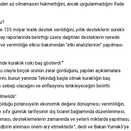
’inden az olmamasını hükmettiğini, ancak uygulanmadığını ifade
mu?
 135 milyar liralık destek verildiğini, yıllık desteklerin sürekli
ştay raporlarında belirttiği üzere dağıtılan desteklerin nerede
ye ve verimliliğe etkisi bakımından “etki analizlerinin” yapılması
de kuraklık riski baş gösterdi.”’
u olayla birçok ürünün zarar gördüğünü, yapılan açıklamalara
ini, bunun yanında Tekirdağ başta olmak kuraklığın baş
sebep olacağını ve enflasyonu tetikleyeceğini belirtti.
melidir.’
p olduğu potansiyelin ekonomik değere dönüşmesi, verimliliğin,
t ve sıfır gümrük tarifesinin dış ticaret bağlamında düzenlenmesi,
lanması, desteklemelerin zamanında ve yeterli miktarda yapılması,
edbirin alınması önem arz etmektedir.”, dedi ve Bakan Yumaklı’ya