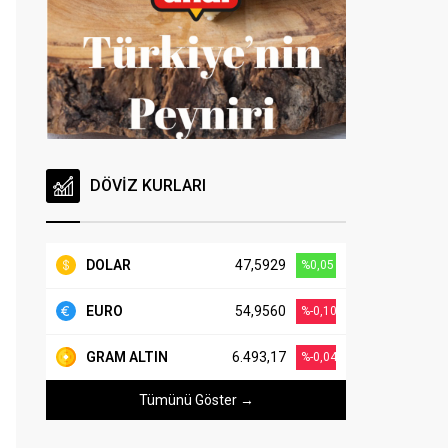
DÖVİZ KURLARI
DOLAR
47,5929
%0,05
EURO
54,9560
%-0,10
GRAM ALTIN
6.493,17
%-0,04
Tümünü Göster →