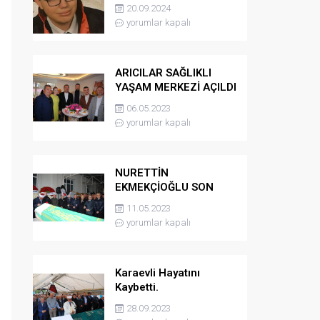
kaybetti
20.09.2024
yorumlar kapalı
ARICILAR SAĞLIKLI
YAŞAM MERKEZİ AÇILDI
06.05.2023
yorumlar kapalı
NURETTİN
EKMEKÇİOĞLU SON
YOLCULUĞUNA
11.05.2023
UĞURLANDI
yorumlar kapalı
Karaevli Hayatını
Kaybetti.
28.09.2023