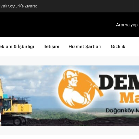
ali Soytürk’e Ziyaret
eklam & İşbirliği
İletişim
Hizmet Şartları
Gizlilik