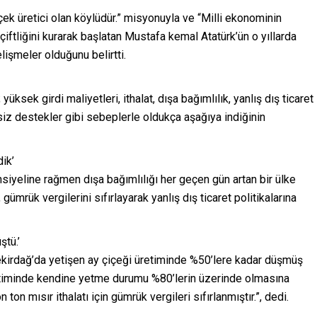
rçek üretici olan köylüdür.” misyonuyla ve “Milli ekonominin
 çiftliğini kurarak başlatan Mustafa kemal Atatürk’ün o yıllarda
elişmeler olduğunu belirtti.
yüksek girdi maliyetleri, ithalat, dışa bağımlılık, yanlış dış ticaret
rsiz destekler gibi sebeplerle oldukça aşağıya indiğinin
dik’
siyeline rağmen dışa bağımlılığı her geçen gün artan bir ülke
gümrük vergilerini sıfırlayarak yanlış dış ticaret politikalarına
ştü.’
Tekirdağ’da yetişen ay çiçeği üretiminde %50’lere kadar düşmüş
retiminde kendine yetme durumu %80’lerin üzerinde olmasına
on mısır ithalatı için gümrük vergileri sıfırlanmıştır.”, dedi.