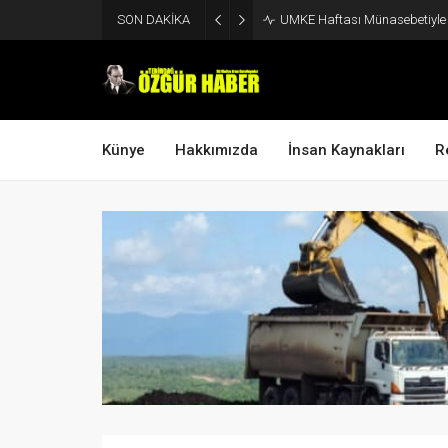
SON DAKİKA
UMKE Haftası Münasebetiyle V
Künye
Hakkımızda
İnsan Kaynakları
R