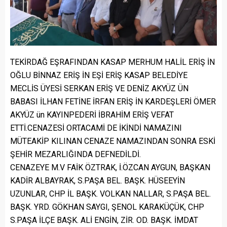
TEKİRDAĞ EŞRAFINDAN KASAP MERHUM HALİL ERİŞ İN
OĞLU BİNNAZ ERİŞ İN EŞİ ERİŞ KASAP BELEDİYE
MECLİS ÜYESİ SERKAN ERİŞ VE DENİZ AKYÜZ ÜN
BABASI İLHAN FETİNE İRFAN ERİŞ İN KARDEŞLERİ ÖMER
AKYÜZ ün KAYINPEDERİ İBRAHİM ERİŞ VEFAT
ETTİ.CENAZESİ ORTACAMİ DE İKİNDİ NAMAZINI
MÜTEAKİP KILINAN CENAZE NAMAZINDAN SONRA ESKİ
ŞEHİR MEZARLIĞINDA DEFNEDİLDİ.
CENAZEYE M.V FAİK ÖZTRAK, İ.ÖZCAN AYGUN, BAŞKAN
KADİR ALBAYRAK, S.PAŞA BEL. BAŞK. HÜSEEYİN
UZUNLAR, CHP İL BAŞK. VOLKAN NALLAR, S.PAŞA BEL.
BAŞK. YRD. GÖKHAN SAYGI, ŞENOL KARAKÜÇÜK, CHP
S.PAŞA İLÇE BAŞK. ALİ ENGİN, ZİR. OD. BAŞK. İMDAT