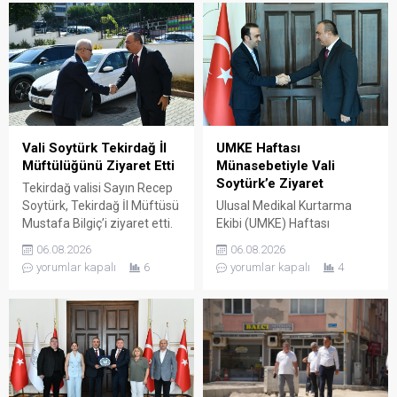
Vali Soytürk Tekirdağ İl
UMKE Haftası
Müftülüğünü Ziyaret Etti
Münasebetiyle Vali
Soytürk’e Ziyaret
Tekirdağ valisi Sayın Recep
Soytürk, Tekirdağ İl Müftüsü
Ulusal Medikal Kurtarma
Mustafa Bilgiç’i ziyaret etti.
Ekibi (UMKE) Haftası
Ziyaret sırasında İl Müftüsü
Münasebetiyle İl Sağlık
06.08.2026
06.08.2026
Bilgiç ve Tekirdağ İl
Müdürü Uzm. Dr. Lütfi
yorumlar kapalı
6
yorumlar kapalı
4
Müftülüğü personeli
Çağatay Onar, Sağlık
tarafından karşılanan Vali
Hizmetleri Başkanı Uzm. Dr.
Soytürk ardından İl Müftüsü
Mustafa Dönmez ve UMKE
Bilgiç ile bir süre görüşerek
çalışanları, Tekirdağ valisi
müftülüğün çalışma ve
Sayın Recep Soytürk’ü
faaliyetleri hakkında bilgi
makamında ziyaret etti.
aldı. Günün anısına hatıra
Ziyaret sırasında İl Sağlık