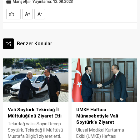
Manşet
Yayınlama: 12.08.2023
A
A
+
-
Benzer Konular
Vali Soytürk Tekirdağ İl
UMKE Haftası
Müftülüğünü Ziyaret Etti
Münasebetiyle Vali
Soytürk’e Ziyaret
Tekirdağ valisi Sayın Recep
Soytürk, Tekirdağ İl Müftüsü
Ulusal Medikal Kurtarma
Mustafa Bilgiç’i ziyaret etti.
Ekibi (UMKE) Haftası