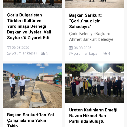
fotoğrafı çekilmesinin
Müdürü Onar, UMKE Haftası
ardından ziyaret sona erdi.
münasebetiyle
düzenlenecek etkinlikler
Çorlu Bulgaristan
Başkan Sarıkurt:
hakkında Vali Soytürk’e bilgi
Türkleri Kültür ve
“Çorlu`muz İçin
verdi. Ziyaretten...
Yardımlaşa Derneği
Sahadayız”
Başkan ve Üyeleri Vali
Çorlu Belediye Başkanı
Soytürk’ü Ziyaret Etti
Ahmet Sarıkurt, belediye
Çorlu Bulgaristan Türkleri
faaliyetlerini yerinde
06.08.2026
06.08.2026
Kültür ve Yardımlaşa
denetlemek ve
yorumlar kapalı
5
yorumlar kapalı
4
Derneği Başkanı Güner Çetin
vatandaşlarla birebir temas
ve yönetim kurulu üyeleri,
kurmak amacıyla
Tekirdağ valisi Sayın Recep
gerçekleştirdiği mahalle
Soytürk’ü makamında
gezilerine aralıksız devam
ziyaret etti.Dernek Başkanı
ediyor. Başkan Sarıkurt,
Çetin ve yönetim kurulu
Kemalettin Mahallesi’nde
üyeleri ile bir süre görüşen
yürütülen çalışmaları
Vali Soytürk, derneğin
inceleyerek esnaf ve
çalışmaları hakkında bilgi
vatandaşların taleplerini
aldı.
dinledi. Çorlu Belediye
Üreten Kadınların Emeği
Başkanı Ahmet Sarıkurt,
Başkan Sarıkurt`tan Yol
Nazım Hikmet Ran
saha denetimlerine
Çalışmalarına Yakın
Parkı`nda Buluştu
Kemalettin Mahallesi ile
Takip