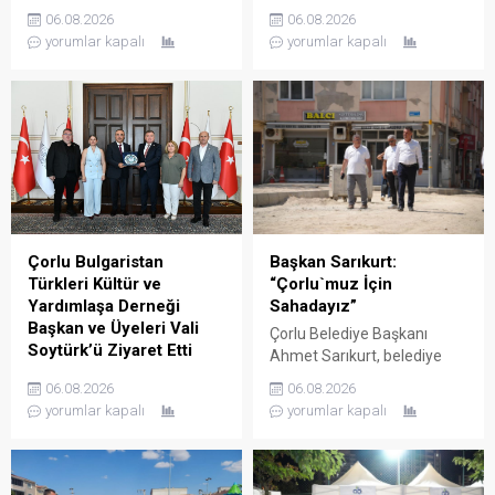
Ziyaret sırasında İl Müftüsü
Münasebetiyle İl Sağlık
06.08.2026
06.08.2026
Bilgiç ve Tekirdağ İl
Müdürü Uzm. Dr. Lütfi
yorumlar kapalı
yorumlar kapalı
Müftülüğü personeli
Çağatay Onar, Sağlık
tarafından karşılanan Vali
Hizmetleri Başkanı Uzm. Dr.
Soytürk ardından İl Müftüsü
Mustafa Dönmez ve UMKE
Bilgiç ile bir süre görüşerek
çalışanları, Tekirdağ valisi
müftülüğün çalışma ve
Sayın Recep Soytürk’ü
faaliyetleri hakkında bilgi
makamında ziyaret etti.
aldı. Günün anısına hatıra
Ziyaret sırasında İl Sağlık
fotoğrafı çekilmesinin
Müdürü Onar, UMKE Haftası
ardından ziyaret sona erdi.
münasebetiyle
düzenlenecek etkinlikler
Çorlu Bulgaristan
Başkan Sarıkurt:
hakkında Vali Soytürk’e bilgi
Türkleri Kültür ve
“Çorlu`muz İçin
verdi. Ziyaretten...
Yardımlaşa Derneği
Sahadayız”
Başkan ve Üyeleri Vali
Çorlu Belediye Başkanı
Soytürk’ü Ziyaret Etti
Ahmet Sarıkurt, belediye
Çorlu Bulgaristan Türkleri
faaliyetlerini yerinde
06.08.2026
06.08.2026
Kültür ve Yardımlaşa
denetlemek ve
yorumlar kapalı
yorumlar kapalı
Derneği Başkanı Güner Çetin
vatandaşlarla birebir temas
ve yönetim kurulu üyeleri,
kurmak amacıyla
Tekirdağ valisi Sayın Recep
gerçekleştirdiği mahalle
Soytürk’ü makamında
gezilerine aralıksız devam