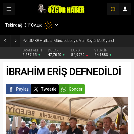
Tekirdağ,
31
°C
Açık
UMKE Haftası Münasebetiyle Vali Soytürk’e Ziyaret
GRAM ALTIN
DOLAR
EURO
STERLİN
6.587,65
47,7040
54,9979
64,1883
İBRAHİM ERİŞ DEFNEDİLDİ
Paylaş
Tweetle
Gönder