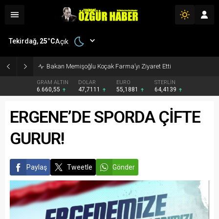
Tekirdağ,
25
°C
Açık
Bakan Memişoğlu Koçak Farma’yı Ziyaret Etti
GRAM ALTIN
DOLAR
EURO
STERLİN
6.660,55
47,7111
55,1881
64,4139
ERGENE’DE SPORDA ÇİFTE
GURUR!
Paylaş
Tweetle
Gönder