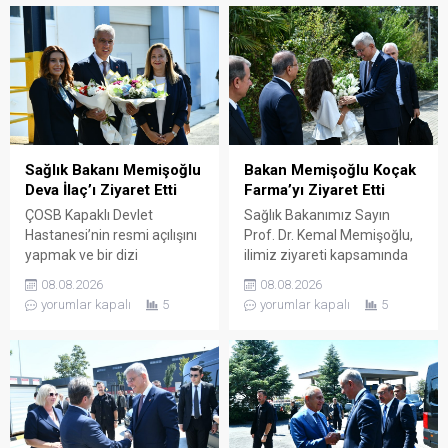
Sağlık Bakanı Memişoğlu
Bakan Memişoğlu Koçak
Deva İlaç’ı Ziyaret Etti
Farma’yı Ziyaret Etti
ÇOSB Kapaklı Devlet
Sağlık Bakanımız Sayın
Hastanesi’nin resmi açılışını
Prof. Dr. Kemal Memişoğlu,
yapmak ve bir dizi
ilimiz ziyareti kapsamında
ziyaretlerde bulunmak
ilaç ve etken maddesi
08.08.2026
08.08.2026
üzere ilimize gelen Sağlık
üreterek çok sayıda ülkeye
yorumlar kapalı
5
yorumlar kapalı
5
Bakanımız Sayın Prof. Dr.
ihraç eden Koçak Farma
Kemal Memişoğlu, ilimiz
firmasının Çerkezköy OSB
ziyareti kapsamında sağlık
içerisinde faaliyette bulunan
sektörü için üretim yapan
fabrikasını ziyaret etti.
firmaları ziyaret etti. Bu
Koçak Farma Yönetim
doğrultuda ilaç ve ilaç
Kurulu Başkanı Ender Koçak
hammaddesi üreterek çok
ve Koçak Farma yetkilileri