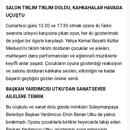
SALON TIKLIM TIKLIM DOLDU, KAHKAHALAR HAVADA
UÇUŞTU
Cumartesi günü 13:30 ve 17:30 olmak üzere iki farklı
seansta izleyici karşısına çıkan oyun, her iki gösterimde
de yoğun bir ilgiyle karşılaştı. Yahya Kemal Beyatlı Kültür
Merkezi’ni tıklım tıklım dolduran çocuklar ve aileleri,
muhteşem dans performansları ve eğlenceli müziklerle
keyifli anlar yaşadı. Çocukların oyuna gösterdiği reaksiyon
ve salonu dolduran kahkaha sesleri, etkinliğin ne kadar
başarılı geçtiğini gözler önüne serdi.
BAŞKAN YARDIMCISI UTKU’DAN SANATSEVER
AİLELERE TEBRİK
Bu coşkulu ve sanat dolu günde minikleri Süleymanpaşa
Belediye Başkan Yardımcısı Emin Benan Utku da yalnız
bırakmadı. Oyunu çocuklarla birlikte heyecanla takip eden
Başkan Yardımcısı Utku, gösterinin sona ermesinin