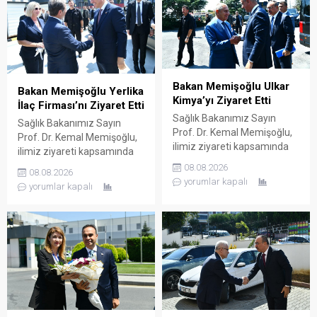
firmaları ziyaret etti. Bu
Koçak Farma Yönetim
doğrultuda ilaç ve ilaç
Kurulu Başkanı Ender Koçak
hammaddesi üreterek çok
ve Koçak Farma yetkilileri
sayıda ülkeye ihraç eden
tarafından karşılanan Bakan
DEVA Holding’in Çerkezköy
Memişoğlu ardından
OSB içerisinde...
fabrikaya geçerek şirketin...
Bakan Memişoğlu Ulkar
Bakan Memişoğlu Yerlika
Kimya’yı Ziyaret Etti
İlaç Firması’nı Ziyaret Etti
Sağlık Bakanımız Sayın
Sağlık Bakanımız Sayın
Prof. Dr. Kemal Memişoğlu,
Prof. Dr. Kemal Memişoğlu,
ilimiz ziyareti kapsamında
ilimiz ziyareti kapsamında
ilaç üretimi yapan Ulkar
ilaç üretimi yapan Yerlika
08.08.2026
08.08.2026
Kimya firmasını ziyaret etti.
İlaç Sanayi ve Ticaret
yorumlar kapalı
yorumlar kapalı
Ulkar Holding ve Nobel İlaç
Anonim Şirketi’nin
Yönetim Kurulu Başkanı
Çerkezköy OSB içerisinde
Hasan Ulusoy ve Ulkar
yer alan fabrikasını ziyaret
Kimya Genel Müdürü
etti. Yerlika CEO’su Dr. Hasan
Berkant Köseoğlu
Zeytin ve Yerlika Firması
tarafından karşılanan Bakan
yetkilileri tarafından
Memişoğlu ardından
karşılanan Bakan
fabrikada şirketin
Memişoğlu ardından
faaliyetleri ve üretim
fabrikaya geçerek şirketin
süreçleri hakkında bilgi aldı.