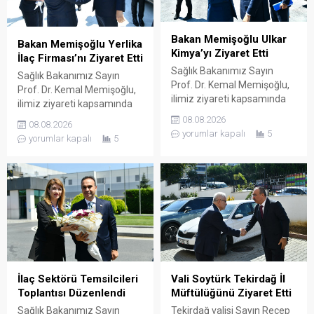
sayıda ülkeye ihraç eden
tarafından karşılanan Bakan
DEVA Holding’in Çerkezköy
Memişoğlu ardından
OSB içerisinde...
fabrikaya geçerek şirketin...
Bakan Memişoğlu Ulkar
Bakan Memişoğlu Yerlika
Kimya’yı Ziyaret Etti
İlaç Firması’nı Ziyaret Etti
Sağlık Bakanımız Sayın
Sağlık Bakanımız Sayın
Prof. Dr. Kemal Memişoğlu,
Prof. Dr. Kemal Memişoğlu,
ilimiz ziyareti kapsamında
ilimiz ziyareti kapsamında
ilaç üretimi yapan Ulkar
ilaç üretimi yapan Yerlika
08.08.2026
08.08.2026
Kimya firmasını ziyaret etti.
İlaç Sanayi ve Ticaret
yorumlar kapalı
5
yorumlar kapalı
5
Ulkar Holding ve Nobel İlaç
Anonim Şirketi’nin
Yönetim Kurulu Başkanı
Çerkezköy OSB içerisinde
Hasan Ulusoy ve Ulkar
yer alan fabrikasını ziyaret
Kimya Genel Müdürü
etti. Yerlika CEO’su Dr. Hasan
Berkant Köseoğlu
Zeytin ve Yerlika Firması
tarafından karşılanan Bakan
yetkilileri tarafından
Memişoğlu ardından
karşılanan Bakan
fabrikada şirketin
Memişoğlu ardından
faaliyetleri ve üretim
fabrikaya geçerek şirketin
süreçleri hakkında bilgi aldı.
faaliyetleri ve üretim
İlaç Sektörü Temsilcileri
Vali Soytürk Tekirdağ İl
Bakan...
süreçleri hakkında...
Toplantısı Düzenlendi
Müftülüğünü Ziyaret Etti
Sağlık Bakanımız Sayın
Tekirdağ valisi Sayın Recep