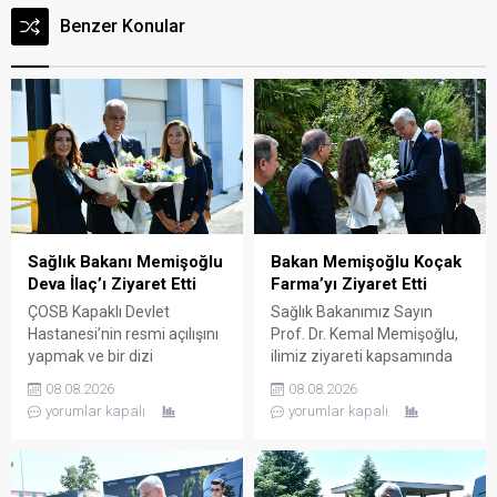
Benzer Konular
Sağlık Bakanı Memişoğlu
Bakan Memişoğlu Koçak
Deva İlaç’ı Ziyaret Etti
Farma’yı Ziyaret Etti
ÇOSB Kapaklı Devlet
Sağlık Bakanımız Sayın
Hastanesi’nin resmi açılışını
Prof. Dr. Kemal Memişoğlu,
yapmak ve bir dizi
ilimiz ziyareti kapsamında
ziyaretlerde bulunmak
ilaç ve etken maddesi
08.08.2026
08.08.2026
üzere ilimize gelen Sağlık
üreterek çok sayıda ülkeye
yorumlar kapalı
yorumlar kapalı
Bakanımız Sayın Prof. Dr.
ihraç eden Koçak Farma
Kemal Memişoğlu, ilimiz
firmasının Çerkezköy OSB
ziyareti kapsamında sağlık
içerisinde faaliyette bulunan
sektörü için üretim yapan
fabrikasını ziyaret etti.