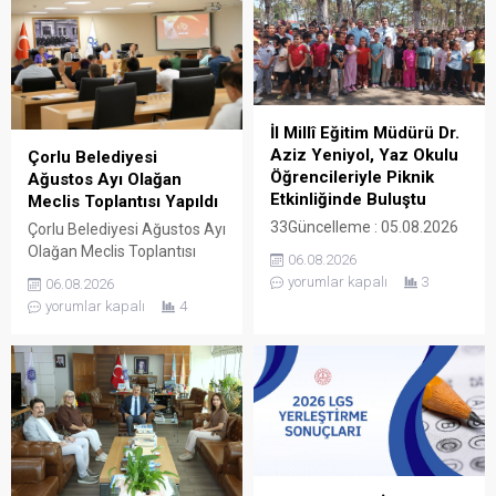
İl Millî Eğitim Müdürü Dr.
Aziz Yeniyol, Yaz Okulu
Çorlu Belediyesi
Öğrencileriyle Piknik
Ağustos Ayı Olağan
Etkinliğinde Buluştu
Meclis Toplantısı Yapıldı
33Güncelleme : 05.08.2026
Çorlu Belediyesi Ağustos Ayı
16:43Yayın : 05.08.2026
Olağan Meclis Toplantısı
06.08.2026
13:50 Yaz okulu etkinlikleri
yapıldı. Çorlu Belediye
yorumlar kapalı
3
06.08.2026
kapsamında Ergene
Başkanı Ahmet Sarıkurt’un
yorumlar kapalı
4
ilçesinde bulunan Çamlık
başkanlığında Çorlu
Piknik Alanı’nda yaz
Belediyesi Meclis Salonunda
okullarında eğitim gören
gerçekleştirilen toplantıda
öğrenciler için piknik etkinliği
gündem maddeleri
düzenlendi. Etkinliğe katılan
görüşülerek karara bağlandı.
İl Millî Eğitim Müdürü Dr.
Gündem maddelerinin
Aziz Yeniyol, öğrenciler,
görüşülmesine geçilmeden
öğretmenler ve velilerle bir
önce iki ek gündem
araya geldi. Katılımcılarla
maddesinin meclis