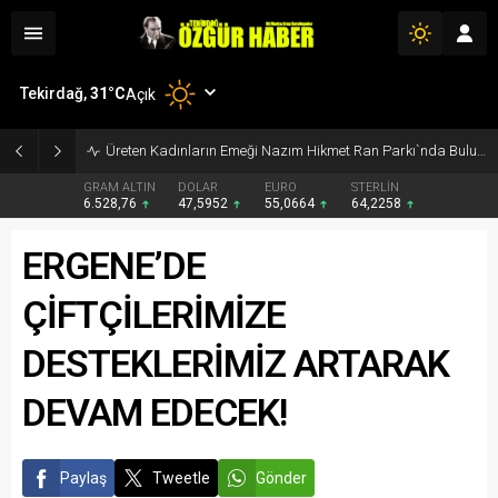
Tekirdağ,
31
°C
Açık
Üreten Kadınların Emeği Nazım Hikmet Ran Parkı`nda Buluştu
GRAM ALTIN
DOLAR
EURO
STERLİN
6.528,76
47,5952
55,0664
64,2258
ERGENE’DE
ÇİFTÇİLERİMİZE
DESTEKLERİMİZ ARTARAK
DEVAM EDECEK!
Paylaş
Tweetle
Gönder