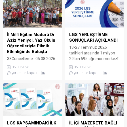
İl Millî Eğitim Müdürü Dr.
LGS YERLEŞTİRME
Aziz Yeniyol, Yaz Okulu
SONUÇLARI AÇIKLANDI
Öğrencileriyle Piknik
13-27 Temmuz 2026
Etkinliğinde Buluştu
tarihleri arasında 1 milyon
33Güncelleme : 05.08.2026
29 bin 595 öğrenci, merkezî
16:43Yayın : 05.08.2026
sınav ve yerel yerleştirmeyle
06.08.2026
05.08.2026
13:50 Yaz okulu etkinlikleri
öğrenci alan okullar için
yorumlar kapalı
yorumlar kapalı
kapsamında Ergene
tercihte bulundu. Böylece ilk
ilçesinde bulunan Çamlık
yerleştirmede öğrencilerin
Piknik Alanı’nda yaz
yüzde 93,56’sı tercihlerine
okullarında eğitim gören
yerleşti. Sınavla öğrenci alan
öğrenciler için piknik etkinliği
okullarda doluluk oranı
düzenlendi. Etkinliğe katılan
yüzde 95,76 Sınavla öğrenci
İl Millî Eğitim Müdürü Dr.
alan okullar için açılan 198
Aziz Yeniyol, öğrenciler,
bin 905 kontenjanın 190
öğretmenler ve velilerle bir
bin...
LGS KAPSAMINDAKİ İLK
İL İÇİ MAZERETE BAĞLI
araya geldi. Katılımcılarla