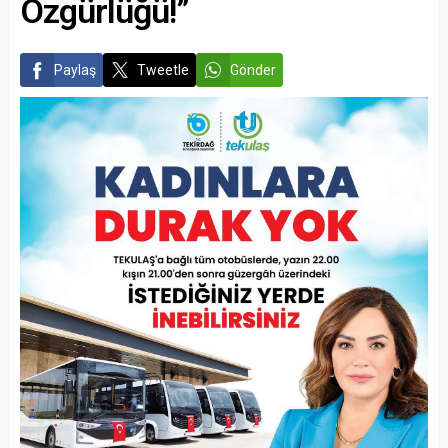
Özgürlüğü!”
Paylaş
Tweetle
Gönder