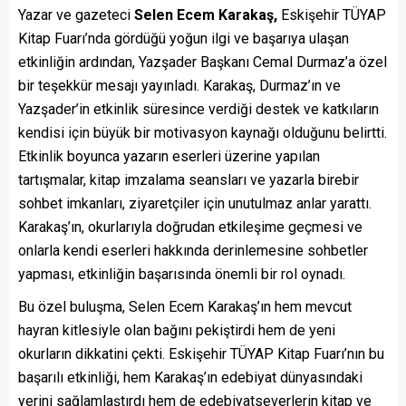
Yazar ve gazeteci
Selen Ecem Karakaş,
Eskişehir TÜYAP
Kitap Fuarı’nda gördüğü yoğun ilgi ve başarıya ulaşan
etkinliğin ardından, Yazşader Başkanı Cemal Durmaz’a özel
bir teşekkür mesajı yayınladı. Karakaş, Durmaz’ın ve
Yazşader’in etkinlik süresince verdiği destek ve katkıların
kendisi için büyük bir motivasyon kaynağı olduğunu belirtti.
Etkinlik boyunca yazarın eserleri üzerine yapılan
tartışmalar, kitap imzalama seansları ve yazarla birebir
sohbet imkanları, ziyaretçiler için unutulmaz anlar yarattı.
Karakaş’ın, okurlarıyla doğrudan etkileşime geçmesi ve
onlarla kendi eserleri hakkında derinlemesine sohbetler
yapması, etkinliğin başarısında önemli bir rol oynadı.
Bu özel buluşma, Selen Ecem Karakaş’ın hem mevcut
hayran kitlesiyle olan bağını pekiştirdi hem de yeni
okurların dikkatini çekti. Eskişehir TÜYAP Kitap Fuarı’nın bu
başarılı etkinliği, hem Karakaş’ın edebiyat dünyasındaki
yerini sağlamlaştırdı hem de edebiyatseverlerin kitap ve