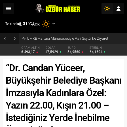
Tekirdağ,
31
°C
Açık
UMKE Haftası Münasebetiyle Vali Soytürk’e Ziyaret
GRAM ALTIN
DOLAR
EURO
STERLİN
6.493,17
47,5929
54,9560
64,1604
“Dr. Candan Yüceer,
Büyükşehir Belediye Başkanı
İmzasıyla Kadınlara Özel:
Yazın 22.00, Kışın 21.00 –
İstediğiniz Yerde İnebilme