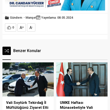
Gündem
-
Manşet
Yayınlama: 08.05.2024
A
A
0
+
-
Benzer Konular
Vali Soytürk Tekirdağ İl
UMKE Haftası
Müftülüğünü Ziyaret Etti
Münasebetiyle Vali