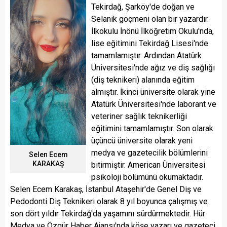
Tekirdağ, Şarköy'de doğan ve
Selanik göçmeni olan bir yazardır.
İlkokulu İnönü İlköğretim Okulu'nda,
lise eğitimini Tekirdağ Lisesi'nde
tamamlamıştır. Ardından Atatürk
Üniversitesi'nde ağız ve diş sağlığı
(diş teknikeri) alanında eğitim
almıştır. İkinci üniversite olarak yine
Atatürk Üniversitesi'nde laborant ve
veteriner sağlık teknikerliği
eğitimini tamamlamıştır. Son olarak
üçüncü üniversite olarak yeni
medya ve gazetecilik bölümlerini
Selen Ecem
KARAKAŞ
bitirmiştir. American Üniversitesi
psikoloji bölümünü okumaktadır.
Selen Ecem Karakaş, İstanbul Ataşehir'de Genel Diş ve
Pedodonti Diş Teknikeri olarak 8 yıl boyunca çalışmış ve
son dört yıldır Tekirdağ'da yaşamını sürdürmektedir. Hür
Medya ve Özgür Haber Ajansı'nda köşe yazarı ve gazeteci