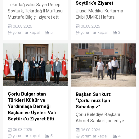
Soytürk’e Ziyaret
Tekirdağ valisi Sayın Recep
Soytürk, Tekirdağ İl Müftüsü
Ulusal Medikal Kurtarma
Mustafa Bilgiç’i ziyaret etti.
Ekibi (UMKE) Haftası
Ziyaret sırasında İl Müftüsü
Münasebetiyle İl Sağlık
06.08.2026
06.08.2026
Bilgiç ve Tekirdağ İl
Müdürü Uzm. Dr. Lütfi
yorumlar kapalı
5
yorumlar kapalı
3
Müftülüğü personeli
Çağatay Onar, Sağlık
tarafından karşılanan Vali
Hizmetleri Başkanı Uzm. Dr.
Soytürk ardından İl Müftüsü
Mustafa Dönmez ve UMKE
Bilgiç ile bir süre görüşerek
çalışanları, Tekirdağ valisi
müftülüğün çalışma ve
Sayın Recep Soytürk’ü
faaliyetleri hakkında bilgi
makamında ziyaret etti.
aldı. Günün anısına hatıra
Ziyaret sırasında İl Sağlık
fotoğrafı çekilmesinin
Müdürü Onar, UMKE Haftası
ardından ziyaret sona erdi.
münasebetiyle
düzenlenecek etkinlikler
Çorlu Bulgaristan
Başkan Sarıkurt:
hakkında Vali Soytürk’e bilgi
Türkleri Kültür ve
“Çorlu`muz İçin
verdi. Ziyaretten...
Yardımlaşa Derneği
Sahadayız”
Başkan ve Üyeleri Vali
Çorlu Belediye Başkanı
Soytürk’ü Ziyaret Etti
Ahmet Sarıkurt, belediye
Çorlu Bulgaristan Türkleri
faaliyetlerini yerinde
06.08.2026
06.08.2026
Kültür ve Yardımlaşa
denetlemek ve
yorumlar kapalı
5
yorumlar kapalı
4