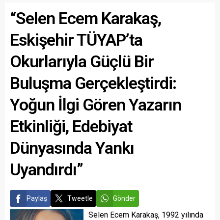
konforlu ve modern ulaşım
Hikmet Ran Parkı’nda stant
“Selen Ecem Karakaş,
imkânlarına kavuşması
açan Hanımeli Çarşısı’nın
amacıyla kent genelindeki
emekçi kadınları ve kadın
yol yapım, bakım ve onarım
eğitim merkezlerinin değerli
Eskişehir TÜYAP’ta
çalışmalarını aralıksız
kursiyerlerini ziyaret etti. El
sürdürüyor. Çalışmaları
Emeği Ürünler...
Okurlarıyla Güçlü Bir
bizzat yerinde denetleyen
Çorlu...
Buluşma Gerçekleştirdi:
Yoğun İlgi Gören Yazarın
Etkinliği, Edebiyat
Dünyasında Yankı
Uyandırdı”
Paylaş
Tweetle
Gönder
Selen Ecem Karakaş, 1992 yılında