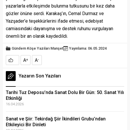
yazarlarla etkileşimde bulunma tutkusunu bir kez daha
gözler önüne serdi. Karakaş’ın, Cemal Durmaz ve
Yazşader’e teşekkürlerini ifade etmesi, edebiyat
camiasındaki dayanışma ve destek ruhunu vurgulayan
önemli bir an olarak kaydedildi.
Gündem
Köşe Yazıları
Manşet
Yayınlama: 06.05.2024
A
A
+
-
Yazarın Son Yazıları
Tarihi Tuz Deposu’nda Sanat Dolu Bir Gün: 50. Sanat Yılı
Etkinliği
16.04.2026
Sanat ve Şiir: Tekirdağ Şiir İkindileri Grubu’ndan
Etkileyici Bir Dinleti