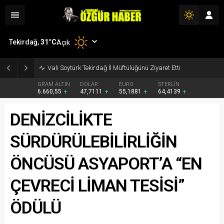
Tekirdağ,
31
°C
Açık
UMKE Haftası Münasebetiyle Vali Soytürk’e Ziyaret
GRAM ALTIN
DOLAR
EURO
STERLİN
6.660,55
47,7111
55,1881
64,4139
DENİZCİLİKTE
SÜRDÜRÜLEBİLİRLİĞİN
ÖNCÜSÜ ASYAPORT’A “EN
ÇEVRECİ LİMAN TESİSİ”
ÖDÜLÜ