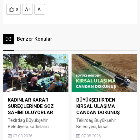
A
A
0
+
-
Benzer Konular
KADINLAR KARAR
BÜYÜKŞEHİR’DEN
SÜREÇLERİNDE SÖZ
KIRSAL ULAŞIMA
SAHİBİ OLUYORLAR
CANDAN DOKUNUŞ
Tekirdağ Büyükşehir
Tekirdağ Büyükşehir
Belediyesi, kadınların
Belediyesi, kırsal
mahallelerine ilişkin ihtiyaç,
mahallelerde ulaşım
07.08.2026
07.08.2026
talep ve sorunlarını
altyapısını güçlendirmeye