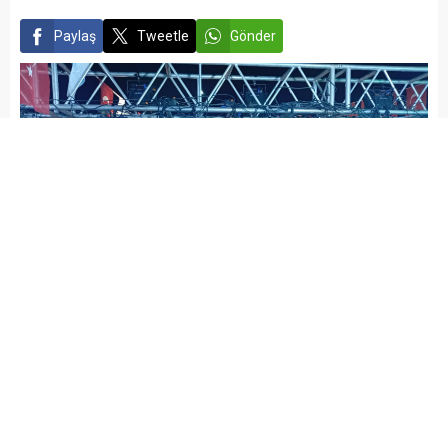
kapsamında düzenlenen
Paylaş
Tweetle
Gönder
dağıtım programı,
Süleymanpaşa’da...
Tekirdağ’da Karadeniz Şenliği