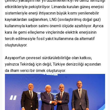
çevreci yaklaşımı her yıl düzenlenen kıyı ve deniz temizliği
etkinlikleriyle pekiştiriliyor. Limanda kurulan güneş enerjisi
sistemleriyle enerji ihtiyacının büyük kısmı yenilenebilir
kaynaklardan sağlanırken, LNG (sıvılaştırılmış doğal gaz)
kullanımıyla karbon salımı önemli ölçüde azaltılıyor. Ayrıca
kara ile gemi elleçleme vinçlerinde elektrik enerjisinin
tercih edilmesiyle fosil yakıt kullanımına da alternatif
oluşturuluyor.
Asyaport’un çevresel sürdürülebilirliğe olan katkısı,
yalnızca Tekirdağ için değil, Türkiye denizciliği açısından
da ilham verici bir örnek oluşturuyor.