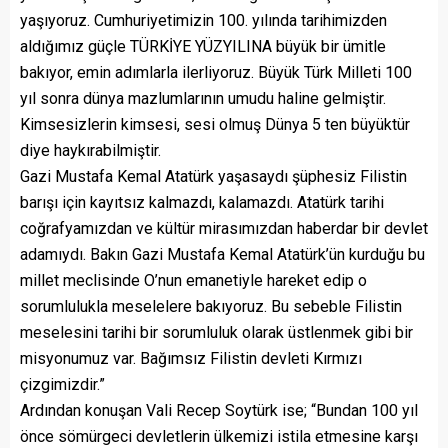
yaşıyoruz. Cumhuriyetimizin 100. yılında tarihimizden
aldığımız güçle TÜRKİYE YÜZYILINA büyük bir ümitle
bakıyor, emin adımlarla ilerliyoruz. Büyük Türk Milleti 100
yıl sonra dünya mazlumlarının umudu haline gelmiştir.
Kimsesizlerin kimsesi, sesi olmuş Dünya 5 ten büyüktür
diye haykırabilmiştir.
Gazi Mustafa Kemal Atatürk yaşasaydı şüphesiz Filistin
barışı için kayıtsız kalmazdı, kalamazdı. Atatürk tarihi
coğrafyamızdan ve kültür mirasımızdan haberdar bir devlet
adamıydı. Bakın Gazi Mustafa Kemal Atatürk’ün kurduğu bu
millet meclisinde O’nun emanetiyle hareket edip o
sorumlulukla meselelere bakıyoruz. Bu sebeble Filistin
meselesini tarihi bir sorumluluk olarak üstlenmek gibi bir
misyonumuz var. Bağımsız Filistin devleti Kırmızı
çizgimizdir.”
Ardından konuşan Vali Recep Soytürk ise; “Bundan 100 yıl
önce sömürgeci devletlerin ülkemizi istila etmesine karşı