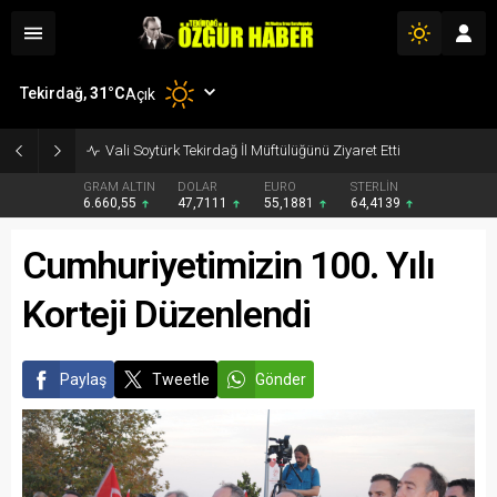
Tekirdağ,
31
°C
Açık
Vali Soytürk Tekirdağ İl Müftülüğünü Ziyaret Etti
GRAM ALTIN
DOLAR
EURO
STERLİN
6.660,55
47,7111
55,1881
64,4139
Cumhuriyetimizin 100. Yılı
Korteji Düzenlendi
Paylaş
Tweetle
Gönder