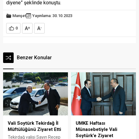
diyene” şeklinde konuştu.
Manşet
Yayınlama: 30.10.2023
A
A
0
+
-
Benzer Konular
Vali Soytürk Tekirdağ İl
UMKE Haftası
Müftülüğünü Ziyaret Etti
Münasebetiyle Vali
Soytürk’e Ziyaret
Tekirdağ valisi Sayın Recep