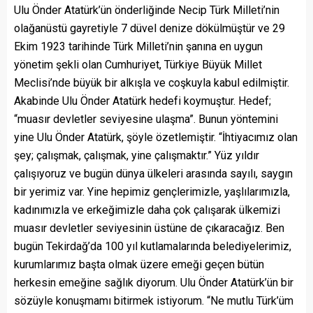
Ulu Önder Atatürk’ün önderliğinde Necip Türk Milleti’nin
olağanüstü gayretiyle 7 düvel denize dökülmüştür ve 29
Ekim 1923 tarihinde Türk Milleti’nin şanına en uygun
yönetim şekli olan Cumhuriyet, Türkiye Büyük Millet
Meclisi’nde büyük bir alkışla ve coşkuyla kabul edilmiştir.
Akabinde Ulu Önder Atatürk hedefi koymuştur. Hedef;
“muasır devletler seviyesine ulaşma”. Bunun yöntemini
yine Ulu Önder Atatürk, şöyle özetlemiştir. “İhtiyacımız olan
şey; çalışmak, çalışmak, yine çalışmaktır.” Yüz yıldır
çalışıyoruz ve bugün dünya ülkeleri arasında sayılı, saygın
bir yerimiz var. Yine hepimiz gençlerimizle, yaşlılarımızla,
kadınımızla ve erkeğimizle daha çok çalışarak ülkemizi
muasır devletler seviyesinin üstüne de çıkaracağız. Ben
bugün Tekirdağ’da 100 yıl kutlamalarında belediyelerimiz,
kurumlarımız başta olmak üzere emeği geçen bütün
herkesin emeğine sağlık diyorum. Ulu Önder Atatürk’ün bir
sözüyle konuşmamı bitirmek istiyorum. “Ne mutlu Türk’üm