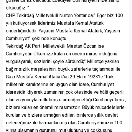
göstericimiz olacaktır. Ebediyen Cumhuriyetimize sahip
çıkacağız. “
CHP Tekirdağ Milletvekili Nurten Yontar da;” Eğer biz 100
yılı kutluyorsak liderimiz Mustafa Kemal Atatürk
önderliğindedir. Yaşasın Mustafa Kemal Atatürk, Yaşasın
Cumhuriyet” şeklinde konuştu.
Tekirdağ AK Parti Milletvekili Mestan Özcan ise
Cumhuriyetin Ülkemize kalan en önemi miras olduğunu
vurgulayarak, sözlerini şöyle sürdürdü;” Milletçe yakılan
bağımsızlık meşalesinin, büyük zaferlerle taçlanması ile
Gazi Mustafa Kemal Atatürk’ün 29 Ekim 1923‘te ‘Türk
milletinin karakterine en uygun olan idare, Cumhuriyet
idaresidir ‘diyerek zamanının çok ötesinde ve hâlâ geçerli
olan vizyonuyla milletimize armağan ettiği Cumhuriyetimiz,
bizlere kalan en önemli mirasımızdır. Büyük mücadelelerle
kurulan ve bizlere armağan edilen, binlerce yıllık devlet
geleneğimiz ile harmanlanmış olan Cumhuriyetimizin 100.
yılına ulaşmanın gururunu, mutluluğunu ve coşkusunu