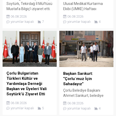
Soytürk, Tekirdağ İl Müftüsü
Ulusal Medikal Kurtarma
Mustafa Bilgiç’i ziyaret etti.
Ekibi (UMKE) Haftası
Ziyaret sırasında İl Müftüsü
Münasebetiyle İl Sağlık
06.08.2026
06.08.2026
Bilgiç ve Tekirdağ İl
Müdürü Uzm. Dr. Lütfi
yorumlar kapalı
7
yorumlar kapalı
4
Müftülüğü personeli
Çağatay Onar, Sağlık
tarafından karşılanan Vali
Hizmetleri Başkanı Uzm. Dr.
Soytürk ardından İl Müftüsü
Mustafa Dönmez ve UMKE
Bilgiç ile bir süre görüşerek
çalışanları, Tekirdağ valisi
müftülüğün çalışma ve
Sayın Recep Soytürk’ü
faaliyetleri hakkında bilgi
makamında ziyaret etti.
aldı. Günün anısına hatıra
Ziyaret sırasında İl Sağlık
fotoğrafı çekilmesinin
Müdürü Onar, UMKE Haftası
ardından ziyaret sona erdi.
münasebetiyle
düzenlenecek etkinlikler
Çorlu Bulgaristan
Başkan Sarıkurt:
hakkında Vali Soytürk’e bilgi
Türkleri Kültür ve
“Çorlu`muz İçin
verdi. Ziyaretten...
Yardımlaşa Derneği
Sahadayız”
Başkan ve Üyeleri Vali
Çorlu Belediye Başkanı
Soytürk’ü Ziyaret Etti
Ahmet Sarıkurt, belediye
Çorlu Bulgaristan Türkleri
faaliyetlerini yerinde
06.08.2026
06.08.2026
Kültür ve Yardımlaşa
denetlemek ve
yorumlar kapalı
5
yorumlar kapalı
4
Derneği Başkanı Güner Çetin
vatandaşlarla birebir temas
ve yönetim kurulu üyeleri,