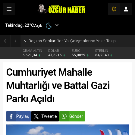
Tekirdağ,
22
°C
Açık
Üreten Kadınların Emeği Nazım Hikmet Ran Parkı`nda Buluştu
GRAM ALTIN
DOLAR
EURO
STERLİN
6.521,34
47,5916
55,0829
64,2043
Cumhuriyet Mahalle
Muhtarlığı ve Battal Gazi
Parkı Açıldı
Paylaş
Tweetle
Gönder