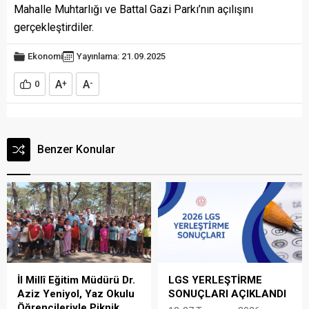
Mahalle Muhtarlığı ve Battal Gazi Parkı’nın açılışını
gerçekleştirdiler.
Ekonomi
Yayınlama: 21.09.2025
A
A
0
+
-
Benzer Konular
İl Millî Eğitim Müdürü Dr.
LGS YERLEŞTİRME
Aziz Yeniyol, Yaz Okulu
SONUÇLARI AÇIKLANDI
Öğrencileriyle Piknik