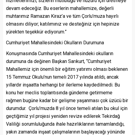
hizmetlerimizi, sizlerin mutluluğu ve huzuru için üretmeye
devam edeceğiz. Bu eserlerin mahallemize, değerli
muhtarımız Ramazan Kiraz’a ve tüm Çorlu’muza hayırlı
olmasını diliyor; katılımınız ve desteğiniz için hepinize
yürekten teşekkür ediyorum.”
Cumhuriyet Mahallesindeki Okulların Durumuna
Konuşmasında Cumhuriyet Mahallesindeki okulların
durumuna da değinen Başkan Sarıkurt, “Cumhuriyet
Mahallemiz için önemli bir eğitim yatırımı olması beklenen
15 Temmuz Okulu’nun temeli 2017 yılında atıldı, ancak
yıllardır inşaatta herhangi bir ilerleme kaydedilmedi. Bu
konu her meclis toplantısında gündeme getirmeme
rağmen bugüne kadar bir gelişme yaşanması çok üzücü bir
durumdur. Çorlu’muzda 8 yıl önce temeli atılan bu okul için
geçtiğimiz yıl projesi yeniden revize edilerek Tekirdağ
Valiliği sorumluluğunda ihale hazırlıklarının tamamlandığı,
yakın zamanda inşaat çalışmalarının başlayacağı yönünde