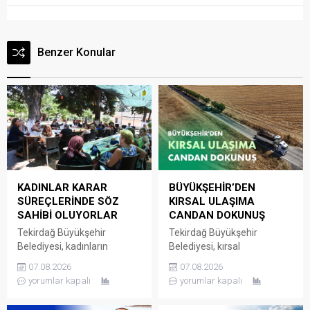
Benzer Konular
KADINLAR KARAR
BÜYÜKŞEHİR’DEN
SÜREÇLERİNDE SÖZ
KIRSAL ULAŞIMA
SAHİBİ OLUYORLAR
CANDAN DOKUNUŞ
Tekirdağ Büyükşehir
Tekirdağ Büyükşehir
Belediyesi, kadınların
Belediyesi, kırsal
mahallelerine ilişkin ihtiyaç,
mahallelerde ulaşım
07.08.2026
07.08.2026
talep ve sorunlarını
altyapısını güçlendirmeye
yorumlar kapalı
yorumlar kapalı
doğrudan yerel yönetime
yönelik yatırımlarını aralıksız
iletebildiği Kadın Mahalle
bir şekilde sürdürüyor. Fen