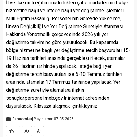
İl ve ilçe millî eğitim müdürlükleri şube müdürlerinin bölge
hizmetine bağlı ve isteğe bağlı yer değiştirme işlemleri,
Millî Eğitim Bakanlığı Personelinin Görevde Yükselme,
Ünvan Değişikliği ve Yer Değiştirme Suretiyle Atanması
Hakkında Yönetmelik çerçevesinde 2026 yılı yer
değiştirme takvimine göre yürütülecek. Bu kapsamda
bölge hizmetine bağlı yer değiştirme tercih başvuruları 15-
19 Haziran tarihleri arasında gerçekleştirilecek, atamalar
da 26 Haziran tarihinde yapılacak. İsteğe bağlı yer
değiştirme tercih başvuruları ise 6-10 Temmuz tarihleri
arasında, atamalar 17 Temmuz tarihinde yapılacak. Yer
değiştirme suretiyle atamalara ilişkin
sonuçlar,
personel.meb.gov.t
r internet adresinden
duyurulacak. Kılavuza ulaşmak için
tıklayınız.
Ekonomi
Yayınlama: 07.05.2026
A
A
+
-