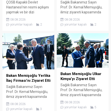
ÇOSB Kapaklı Devlet
Sağlık Bakanımız Sayın
Hastanesi’nin resmi açılışını
Prof. Dr. Kemal Memişoğlu,
yapmak ve bir dizi
ilimiz ziyareti kapsamında
ziyaretlerde bulunmak
ilaç ve etken maddesi
08.08.2026
08.08.2026
üzere ilimize gelen Sağlık
üreterek çok sayıda ülkeye
yorumlar kapalı
2
yorumlar kapalı
2
Bakanımız Sayın Prof. Dr.
ihraç eden Koçak Farma
Kemal Memişoğlu, ilimiz
firmasının Çerkezköy OSB
ziyareti kapsamında sağlık
içerisinde faaliyette bulunan
sektörü için üretim yapan
fabrikasını ziyaret etti.
firmaları ziyaret etti. Bu
Koçak Farma Yönetim
doğrultuda ilaç ve ilaç
Kurulu Başkanı Ender Koçak
hammaddesi üreterek çok
ve Koçak Farma yetkilileri
sayıda ülkeye ihraç eden
tarafından karşılanan Bakan
DEVA Holding’in Çerkezköy
Memişoğlu ardından
OSB içerisinde...
fabrikaya geçerek şirketin...
Bakan Memişoğlu Ulkar
Bakan Memişoğlu Yerlika
Kimya’yı Ziyaret Etti
İlaç Firması’nı Ziyaret Etti
Sağlık Bakanımız Sayın
Sağlık Bakanımız Sayın
Prof. Dr. Kemal Memişoğlu,
Prof. Dr. Kemal Memişoğlu,
ilimiz ziyareti kapsamında
ilimiz ziyareti kapsamında
ilaç üretimi yapan Ulkar
ilaç üretimi yapan Yerlika
08.08.2026
08.08.2026
Kimya firmasını ziyaret etti.
İlaç Sanayi ve Ticaret
yorumlar kapalı
5
yorumlar kapalı
3
Ulkar Holding ve Nobel İlaç