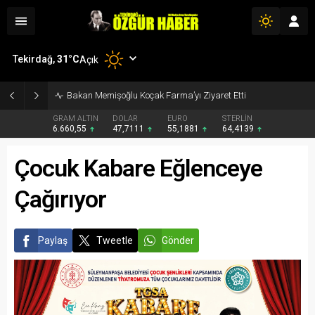
Tekirdağ,
31
°C
Açık
Bakan Memişoğlu Koçak Farma’yı Ziyaret Etti
GRAM ALTIN
DOLAR
EURO
STERLİN
6.660,55
47,7111
55,1881
64,4139
Çocuk Kabare Eğlenceye
Çağırıyor
Paylaş
Tweetle
Gönder