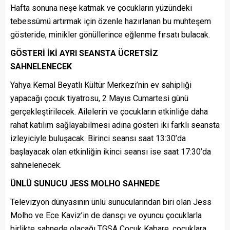
Hafta sonuna neşe katmak ve çocukların yüzündeki
tebessümü artırmak için özenle hazırlanan bu muhteşem
gösteride, minikler gönüllerince eğlenme fırsatı bulacak.
GÖSTERİ İKİ AYRI SEANSTA ÜCRETSİZ
SAHNELENECEK
Yahya Kemal Beyatlı Kültür Merkezi’nin ev sahipliği
yapacağı çocuk tiyatrosu, 2 Mayıs Cumartesi günü
gerçekleştirilecek. Ailelerin ve çocukların etkinliğe daha
rahat katılım sağlayabilmesi adına gösteri iki farklı seansta
izleyiciyle buluşacak. Birinci seansı saat 13:30’da
başlayacak olan etkinliğin ikinci seansı ise saat 17:30’da
sahnelenecek.
ÜNLÜ SUNUCU JESS MOLHO SAHNEDE
Televizyon dünyasının ünlü sunucularından biri olan Jess
Molho ve Ece Kaviz’in de dansçı ve oyuncu çocuklarla
birlikte sahnede olacağı TGSA Çocuk Kabare, çocuklara