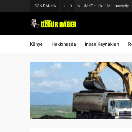
SON DAKİKA
UMKE Haftası Münasebetiyle V
Künye
Hakkımızda
İnsan Kaynakları
R