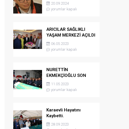
kaybetti
20.09.2024
yorumlar kapalı
ARICILAR SAĞLIKLI
YAŞAM MERKEZİ AÇILDI
06.05.2023
yorumlar kapalı
NURETTİN
EKMEKÇİOĞLU SON
YOLCULUĞUNA
11.05.2023
UĞURLANDI
yorumlar kapalı
Karaevli Hayatını
Kaybetti.
28.09.2023