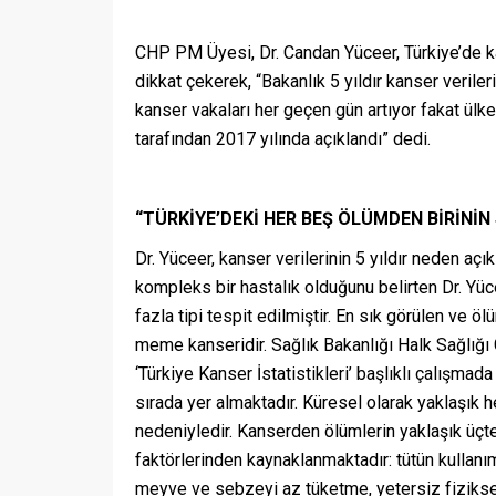
CHP PM Üyesi, Dr. Candan Yüceer, Türkiye’de ka
dikkat çekerek, “Bakanlık 5 yıldır kanser veriler
kanser vakaları her geçen gün artıyor fakat ülke
tarafından 2017 yılında açıklandı” dedi.
“TÜRKİYE’DEKİ HER BEŞ ÖLÜMDEN BİRİNİN
Dr. Yüceer, kanser verilerinin 5 yıldır neden aç
kompleks bir hastalık olduğunu belirten Dr. Yüc
fazla tipi tespit edilmiştir. En sık görülen ve ö
meme kanseridir. Sağlık Bakanlığı Halk Sağlığı
‘Türkiye Kanser İstatistikleri’ başlıklı çalışm
sırada yer almaktadır. Küresel olarak yaklaşık 
nedeniyledir. Kanserden ölümlerin yaklaşık üçte 
faktörlerinden kaynaklanmaktadır: tütün kullanı
meyve ve sebzeyi az tüketme, yetersiz fiziksel 