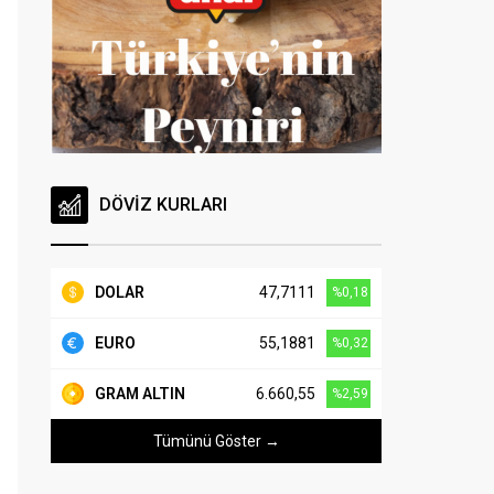
DÖVİZ KURLARI
DOLAR
47,7111
%0,18
EURO
55,1881
%0,32
GRAM ALTIN
6.660,55
%2,59
Tümünü Göster →