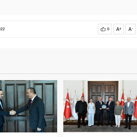
A
A
022
0
+
-