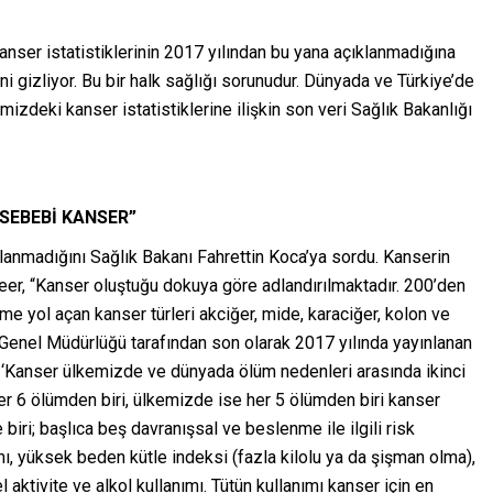
nser istatistiklerinin 2017 yılından bu yana açıklanmadığına
ini gizliyor. Bu bir halk sağlığı sorunudur. Dünyada ve Türkiye’de
mizdeki kanser istatistiklerine ilişkin son veri Sağlık Bakanlığı
 SEBEBİ KANSER”
ıklanmadığını Sağlık Bakanı Fahrettin Koca’ya sordu. Kanserin
eer, “Kanser oluştuğu dokuya göre adlandırılmaktadır. 200’den
lüme yol açan kanser türleri akciğer, mide, karaciğer, kolon ve
 Genel Müdürlüğü tarafından son olarak 2017 yılında yayınlanan
ada ‘Kanser ülkemizde ve dünyada ölüm nedenleri arasında ikinci
her 6 ölümden biri, ülkemizde ise her 5 ölümden biri kanser
biri; başlıca beş davranışsal ve beslenme ile ilgili risk
mı, yüksek beden kütle indeksi (fazla kilolu ya da şişman olma),
aktivite ve alkol kullanımı. Tütün kullanımı kanser için en