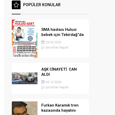
POPÜLER KONULAR
SMA hastası Hulusi
bebek için Tekirdağ”da
konser düzenlenicek
29.09.2023
yorumlar kapalı
AŞK CİNAYETİ CAN
ALDI
04.10.2024
yorumlar kapalı
Furkan Karamık tren
kazasında hayatını