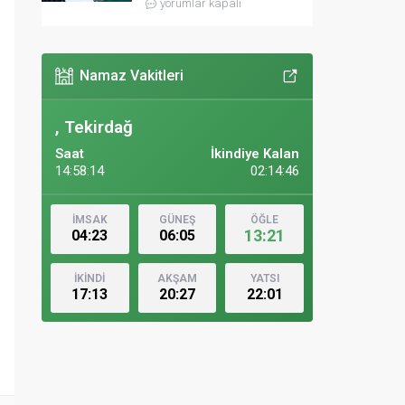
yorumlar kapalı
Namaz Vakitleri
, Tekirdağ
Saat
İkindiye Kalan
14:58:15
02:14:45
İMSAK
GÜNEŞ
ÖĞLE
13:21
04:23
06:05
İKİNDİ
AKŞAM
YATSI
17:13
20:27
22:01