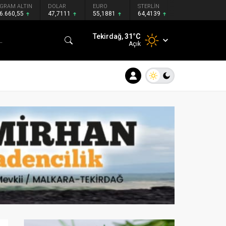
GRAM ALTIN
DOLAR
EURO
STERLİN
6.660,55
47,7111
55,1881
64,4139
Tekirdağ,
31
°C
Açık