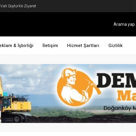
ali Soytürk’e Ziyaret
eklam & İşbirliği
İletişim
Hizmet Şartları
Gizlilik