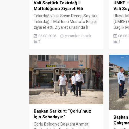
Vali Soytürk Tekirdağ İl
UMKE H
Müftülüğünü Ziyaret Etti
Vali So
Tekirdağ valisi Sayın Recep Soytürk,
Ulusal M
Tekirdağ İl Müftüsü Mustafa Bilgiç’i
(UMKE) H
ziyaret etti. Ziyaret sırasında İl
Sağlık M
Müftüsü Bilgiç ve Tekirdağ İl
Çağatay 
06.08.2026
yorumlar kapalı
06.08.
Müftülüğü personeli tarafından
Başkanı
7
4
karşılanan Vali Soytürk ardından İl
ve UMKE ç
Müftüsü Bilgiç ile bir süre görüşerek
Sayın R
müftülüğün çalışma ve faaliyetleri
ziyaret e
hakkında bilgi aldı. Günün anısına
Sağlık M
hatıra fotoğrafı çekilmesinin
münaseb
ardından ziyaret sona erdi.
etkinlikl
bilgi verd
Başkan Sarıkurt: “Çorlu`muz
İçin Sahadayız”
Başkan 
Çalışma
Çorlu Belediye Başkanı Ahmet