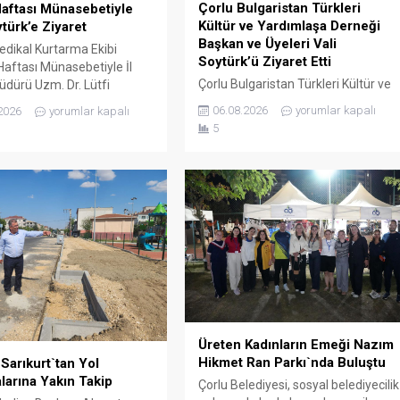
Çorlu Bulgaristan Türkleri
aftası Münasebetiyle
Kültür ve Yardımlaşa Derneği
ytürk’e Ziyaret
Başkan ve Üyeleri Vali
edikal Kurtarma Ekibi
Soytürk’ü Ziyaret Etti
aftası Münasebetiyle İl
Çorlu Bulgaristan Türkleri Kültür ve
üdürü Uzm. Dr. Lütfi
Yardımlaşa Derneği Başkanı Güner
Onar, Sağlık Hizmetleri
06.08.2026
yorumlar kapalı
2026
yorumlar kapalı
Çetin ve yönetim kurulu üyeleri,
 Uzm. Dr. Mustafa Dönmez
5
Tekirdağ valisi Sayın Recep
alışanları, Tekirdağ valisi
Soytürk’ü makamında ziyaret
ecep Soytürk’ü makamında
etti.Dernek Başkanı Çetin ve
tti. Ziyaret sırasında İl
yönetim kurulu üyeleri ile bir süre
üdürü Onar, UMKE Haftası
görüşen Vali Soytürk, derneğin
etiyle düzenlenecek
çalışmaları hakkında bilgi aldı.
er hakkında Vali Soytürk’e
i. Ziyaretten...
Üreten Kadınların Emeği Nazım
Hikmet Ran Parkı`nda Buluştu
Sarıkurt`tan Yol
larına Yakın Takip
Çorlu Belediyesi, sosyal belediyecilik