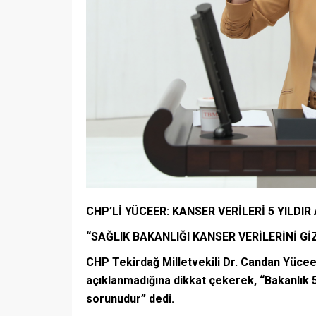
CHP’Lİ YÜCEER: KANSER VERİLERİ 5 YILDI
“SAĞLIK BAKANLIĞI KANSER VERİLERİNİ Gİ
CHP Tekirdağ Milletvekili Dr. Candan Yüceer,
açıklanmadığına dikkat çekerek, “Bakanlık 5 y
sorunudur” dedi.