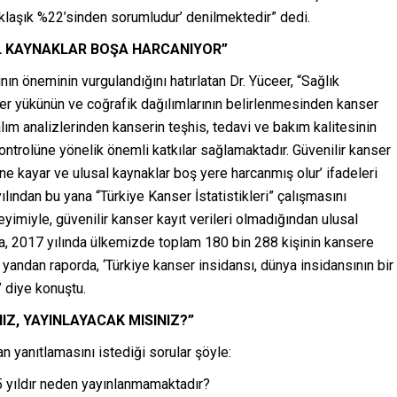
aklaşık %22’sinden sorumludur’ denilmektedir” dedi.
L KAYNAKLAR BOŞA HARCANIYOR”
nın öneminin vurgulandığını hatırlatan Dr. Yüceer, “Sağlık
nser yükünün ve coğrafik dağılımlarının belirlenmesinden kanser
lım analizlerinden kanserin teşhis, tedavi ve bakım kalitesinin
ontrolüne yönelik önemli katkılar sağlamaktadır. Güvenilir kanser
ne kayar ve ulusal kaynaklar boş yere harcanmış olur’ ifadeleri
ılından bu yana “Türkiye Kanser İstatistikleri” çalışmasını
yimiyle, güvenilir kanser kayıt verileri olmadığından ulusal
a, 2017 yılında ülkemizde toplam 180 bin 288 kişinin kansere
e yandan raporda, ‘Türkiye kanser insidansı, dünya insidansının bir
 diye konuştu.
IZ, YAYINLAYACAK MISINIZ?”
n yanıtlamasını istediği sorular şöyle:
a 5 yıldır neden yayınlanmamaktadır?