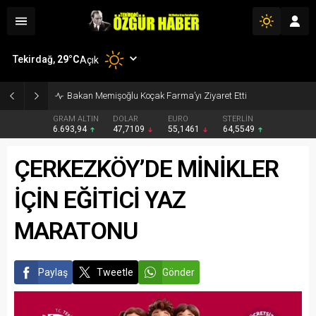
Tekirdağ,
29
°C
Açık
Bakan Memişoğlu Koçak Farma’yı Ziyaret Etti
GRAM ALTIN
DOLAR
EURO
STERLİN
6.693,94
47,7109
55,1461
64,5549
ÇERKEZKÖY’DE MİNİKLER
İÇİN EĞİTİCİ YAZ
MARATONU
Paylaş
Tweetle
Gönder