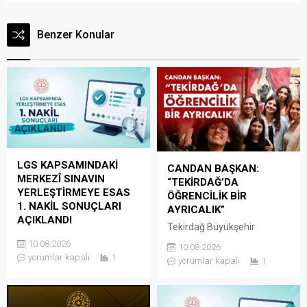
Benzer Konular
LGS KAPSAMINDAKİ
CANDAN BAŞKAN:
MERKEZÎ SINAVIN
“TEKİRDAĞ’DA
YERLEŞTİRMEYE ESAS
ÖĞRENCİLİK BİR
1. NAKİL SONUÇLARI
AYRICALIK”
AÇIKLANDI
Tekirdağ Büyükşehir
Millî Eğitim Bakanlığınca
Belediye Başkanı Dr. Candan
10.08.2026
10.08.2026
Liselere Geçiş Sistemi
Yüceer’in modern ve genç
yorumlar kapalı
1
yorumlar kapalı
1
kapsamında 5 Ağustos
odaklı belediyecilik
2026 tarihinde açıklanan
anlayışıyla hayata geçirilen
yerleştirme sonuçlarının
hizmetler, Tekirdağ’ı
ardından yerleştirmeye esas