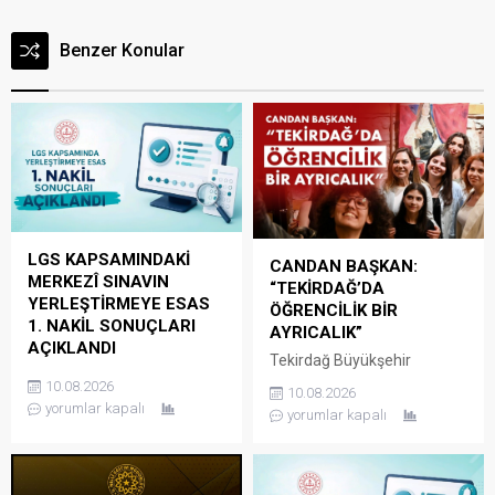
Benzer Konular
LGS KAPSAMINDAKİ
CANDAN BAŞKAN:
MERKEZÎ SINAVIN
“TEKİRDAĞ’DA
YERLEŞTİRMEYE ESAS
ÖĞRENCİLİK BİR
1. NAKİL SONUÇLARI
AYRICALIK”
AÇIKLANDI
Tekirdağ Büyükşehir
Millî Eğitim Bakanlığınca
Belediye Başkanı Dr. Candan
10.08.2026
10.08.2026
Liselere Geçiş Sistemi
Yüceer’in modern ve genç
yorumlar kapalı
yorumlar kapalı
kapsamında 5 Ağustos
odaklı belediyecilik
2026 tarihinde açıklanan
anlayışıyla hayata geçirilen
yerleştirme sonuçlarının
hizmetler, Tekirdağ’ı
ardından yerleştirmeye esas
öğrenciler için daha