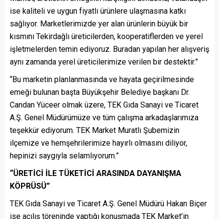
ise kaliteli ve uygun fiyatlı ürünlere ulaşmasına katkı
sağlıyor. Marketlerimizde yer alan ürünlerin büyük bir
kısmını Tekirdağlı üreticilerden, kooperatiflerden ve yerel
işletmelerden temin ediyoruz. Buradan yapılan her alışveriş
aynı zamanda yerel üreticilerimize verilen bir destektir.”
“Bu marketin planlanmasında ve hayata geçirilmesinde
emeği bulunan başta Büyükşehir Belediye başkanı Dr.
Candan Yüceer olmak üzere, TEK Gıda Sanayi ve Ticaret
A.Ş. Genel Müdürümüze ve tüm çalışma arkadaşlarımıza
teşekkür ediyorum. TEK Market Muratlı Şubemizin
ilçemize ve hemşehrilerimize hayırlı olmasını diliyor,
hepinizi saygıyla selamlıyorum.”
“ÜRETİCİ İLE TÜKETİCİ ARASINDA DAYANIŞMA
KÖPRÜSÜ”
TEK Gıda Sanayi ve Ticaret A.Ş. Genel Müdürü Hakan Biçer
ise açılış töreninde yaptığı konuşmada TEK Market’in