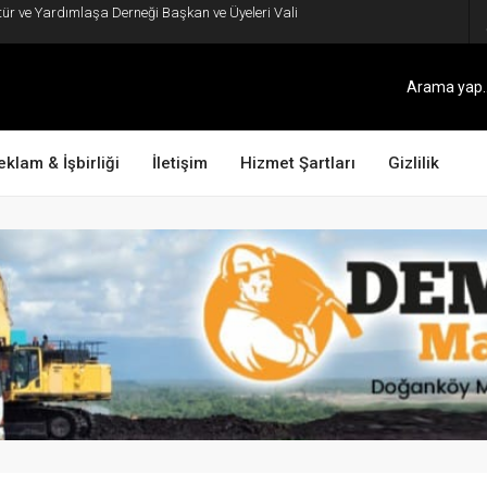
ltür ve Yardımlaşa Derneği Başkan ve Üyeleri Vali
eklam & İşbirliği
İletişim
Hizmet Şartları
Gizlilik