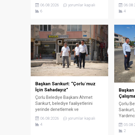
Müftüsü Bilgiç ve Tekirdağ İl
Çağatay 
06.08.2026
yorumlar kapalı
06.08.
Müftülüğü personeli tarafından
Başkanı
6
4
karşılanan Vali Soytürk ardından İl
ve UMKE ç
Müftüsü Bilgiç ile bir süre görüşerek
Sayın R
müftülüğün çalışma ve faaliyetleri
ziyaret e
hakkında bilgi aldı. Günün anısına
Sağlık M
hatıra fotoğrafı çekilmesinin
münaseb
ardından ziyaret sona erdi.
etkinlikl
bilgi verd
Başkan Sarıkurt: “Çorlu`muz
İçin Sahadayız”
Başkan 
Çalışma
Çorlu Belediye Başkanı Ahmet
Sarıkurt, belediye faaliyetlerini
Çorlu Be
yerinde denetlemek ve
Sarıkurt
vatandaşlarla birebir temas kurmak
Yardımcı
06.08.2026
yorumlar kapalı
amacıyla gerçekleştirdiği mahalle
kentin fa
4
05.08.
gezilerine aralıksız devam ediyor.
sürdürül
2
Başkan Sarıkurt, Kemalettin
çalışmala