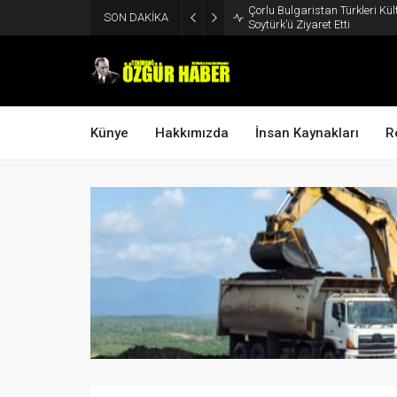
Çorlu Bulgaristan Türkleri Kü
SON DAKİKA
Soytürk’ü Ziyaret Etti
Künye
Hakkımızda
İnsan Kaynakları
R