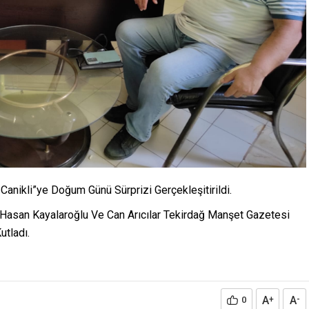
Canikli”ye Doğum Günü Sürprizi Gerçekleşitirildi.
Hasan Kayalaroğlu Ve Can Arıcılar Tekirdağ Manşet Gazetesi
utladı.
A
A
0
+
-