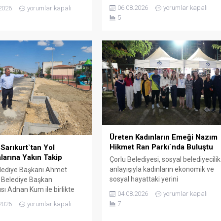
Yardımlaşa Derneği Başkanı Güner
Onar, Sağlık Hizmetleri
06.08.2026
yorumlar kapalı
2026
yorumlar kapalı
Çetin ve yönetim kurulu üyeleri,
 Uzm. Dr. Mustafa Dönmez
5
Tekirdağ valisi Sayın Recep
alışanları, Tekirdağ valisi
Soytürk’ü makamında ziyaret
ecep Soytürk’ü makamında
etti.Dernek Başkanı Çetin ve
tti. Ziyaret sırasında İl
yönetim kurulu üyeleri ile bir süre
üdürü Onar, UMKE Haftası
görüşen Vali Soytürk, derneğin
etiyle düzenlenecek
çalışmaları hakkında bilgi aldı.
er hakkında Vali Soytürk’e
i. Ziyaretten...
Üreten Kadınların Emeği Nazım
Hikmet Ran Parkı`nda Buluştu
Sarıkurt`tan Yol
larına Yakın Takip
Çorlu Belediyesi, sosyal belediyecilik
anlayışıyla kadınların ekonomik ve
lediye Başkanı Ahmet
sosyal hayattaki yerini
, Belediye Başkan
güçlendirmeye devam ediyor. Çorlu
sı Adnan Kum ile birlikte
04.08.2026
yorumlar kapalı
Belediye Başkanı Ahmet Sarıkurt, 6.
rklı noktalarında
7
2026
yorumlar kapalı
Ziya Berhan Kılıç Sokak Basketbolu
en altyapı ve üstyapı yol
Turnuvası’na ev sahipliği yapan
rını yerinde inceledi. Çorlu