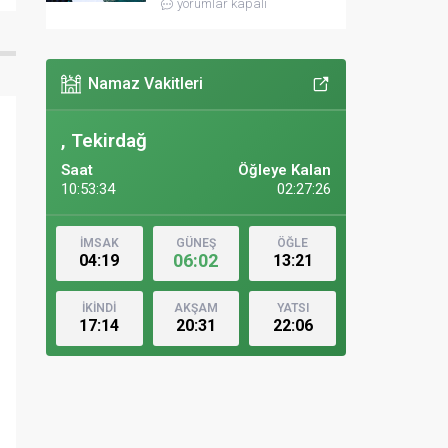
yorumlar kapalı
Namaz Vakitleri
, Tekirdağ
Saat
Öğleye Kalan
10:53:36
02:27:24
İMSAK
GÜNEŞ
ÖĞLE
06:02
04:19
13:21
İKİNDİ
AKŞAM
YATSI
17:14
20:31
22:06