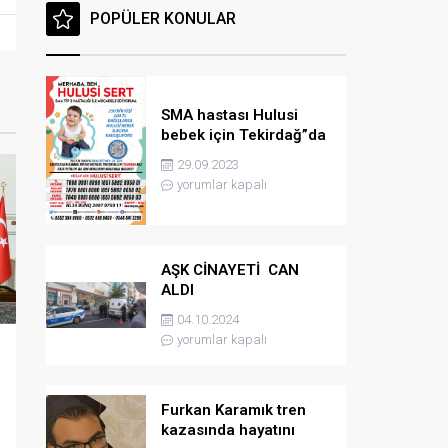
POPÜLER KONULAR
SMA hastası Hulusi
bebek için Tekirdağ”da
konser düzenlenicek
29.09.2023
yorumlar kapalı
AŞK CİNAYETİ CAN
ALDI
04.10.2024
yorumlar kapalı
Furkan Karamık tren
kazasında hayatını