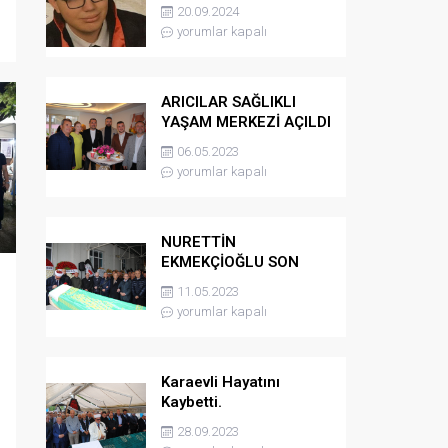
kaybetti
20.09.2024
yorumlar kapalı
ARICILAR SAĞLIKLI
YAŞAM MERKEZİ AÇILDI
06.05.2023
yorumlar kapalı
NURETTİN
EKMEKÇİOĞLU SON
YOLCULUĞUNA
11.05.2023
UĞURLANDI
yorumlar kapalı
Karaevli Hayatını
Kaybetti.
28.09.2023