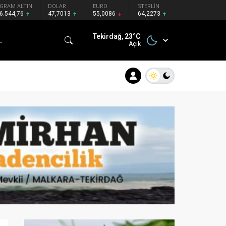
GRAM ALTIN
DOLAR
EURO
STERLİN
6.544,76
47,7013
55,0086
64,2273
Tekirdağ,
23
°C
Açık