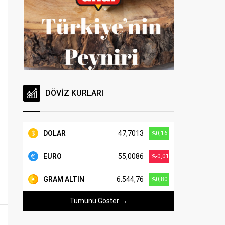
DÖVİZ KURLARI
DOLAR
47,7013
%0,16
EURO
55,0086
%-0,01
GRAM ALTIN
6.544,76
%0,80
Tümünü Göster →