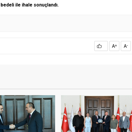
 bedeli ile ihale sonuçlandı.
A
A
+
-