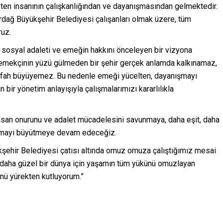
eten insanının çalışkanlığından ve dayanışmasından gelmektedir.
rdağ Büyükşehir Belediyesi çalışanları olmak üzere, tüm
ruz.
, sosyal adaleti ve emeğin hakkını önceleyen bir vizyona
 emekçinin yüzü gülmeden bir şehir gerçek anlamda kalkınamaz,
refah büyüyemez. Bu nedenle emeği yücelten, dayanışmayı
 bir yönetim anlayışıyla çalışmalarımızı kararlılıkla
insan onurunu ve adalet mücadelesini savunmaya, daha eşit, daha
ışmayı büyütmeye devam edeceğiz.
şehir Belediyesi çatısı altında omuz omuza çalıştığımız mesai
a daha güzel bir dünya için yaşamın tüm yükünü omuzlayan
ü yürekten kutluyorum.”