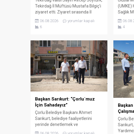
Tekirdağ İl Müftüsü Mustafa Bilgiç’i
(UMKE) H
ziyaret etti. Ziyaret sırasında İl
Sağlık M
Müftüsü Bilgiç ve Tekirdağ İl
Çağatay 
06.08.2026
yorumlar kapalı
06.08.
Müftülüğü personeli tarafından
Başkanı
6
4
karşılanan Vali Soytürk ardından İl
ve UMKE ç
Müftüsü Bilgiç ile bir süre görüşerek
Sayın R
müftülüğün çalışma ve faaliyetleri
ziyaret e
hakkında bilgi aldı. Günün anısına
Sağlık M
hatıra fotoğrafı çekilmesinin
münaseb
ardından ziyaret sona erdi.
etkinlikl
bilgi verd
Başkan Sarıkurt: “Çorlu`muz
İçin Sahadayız”
Başkan 
Çalışma
Çorlu Belediye Başkanı Ahmet
Sarıkurt, belediye faaliyetlerini
Çorlu Be
yerinde denetlemek ve
Sarıkurt
vatandaşlarla birebir temas kurmak
Yardımcı
06.08.2026
yorumlar kapalı