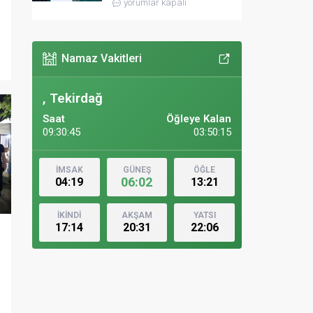
yorumlar kapalı
Namaz Vakitleri
, Tekirdağ
Saat
Öğleye Kalan
09:30:46
03:50:14
İMSAK
GÜNEŞ
ÖĞLE
06:02
04:19
13:21
İKİNDİ
AKŞAM
YATSI
17:14
20:31
22:06