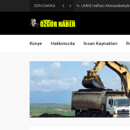
SON DAKİKA
UMKE Haftası Münasebetiyle V
Künye
Hakkımızda
İnsan Kaynakları
R