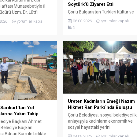
Soytürk’ü Ziyaret Etti
aftası Münasebetiyle İl
Çorlu Bulgaristan Türkleri Kültür ve
üdürü Uzm. Dr. Lütfi
Yardımlaşa Derneği Başkanı Güner
Onar, Sağlık Hizmetleri
06.08.2026
yorumlar kapalı
2026
yorumlar kapalı
Çetin ve yönetim kurulu üyeleri,
 Uzm. Dr. Mustafa Dönmez
5
Tekirdağ valisi Sayın Recep
alışanları, Tekirdağ valisi
Soytürk’ü makamında ziyaret
ecep Soytürk’ü makamında
etti.Dernek Başkanı Çetin ve
tti. Ziyaret sırasında İl
yönetim kurulu üyeleri ile bir süre
üdürü Onar, UMKE Haftası
görüşen Vali Soytürk, derneğin
etiyle düzenlenecek
çalışmaları hakkında bilgi aldı.
er hakkında Vali Soytürk’e
i. Ziyaretten...
Üreten Kadınların Emeği Nazım
Hikmet Ran Parkı`nda Buluştu
Sarıkurt`tan Yol
larına Yakın Takip
Çorlu Belediyesi, sosyal belediyecilik
anlayışıyla kadınların ekonomik ve
lediye Başkanı Ahmet
sosyal hayattaki yerini
, Belediye Başkan
güçlendirmeye devam ediyor. Çorlu
sı Adnan Kum ile birlikte
04.08.2026
yorumlar kapalı