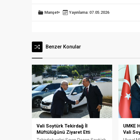
Manşet
Yayınlama: 07.05.2026
Benzer Konular
Vali Soytürk Tekirdağ İl
UMKE H
Müftülüğünü Ziyaret Etti
Vali So
Tekirdağ valisi Sayın Recep Soytürk,
Ulusal M