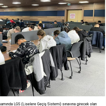
samında LGS (Liselere Geçiş Sistemi) sınavına girecek olan