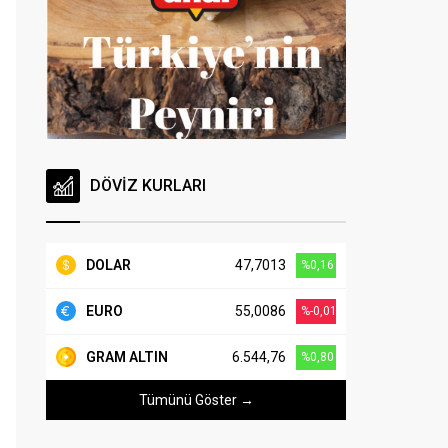
DÖVİZ KURLARI
DOLAR
47,7013
%0,16
EURO
55,0086
%-0,01
GRAM ALTIN
6.544,76
%0,80
Tümünü Göster →