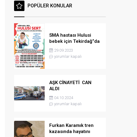
POPÜLER KONULAR
SMA hastası Hulusi
bebek için Tekirdağ”da
konser düzenlenicek
29.09.2023
yorumlar kapalı
AŞK CİNAYETİ CAN
ALDI
04.10.2024
yorumlar kapalı
Furkan Karamık tren
kazasında hayatını