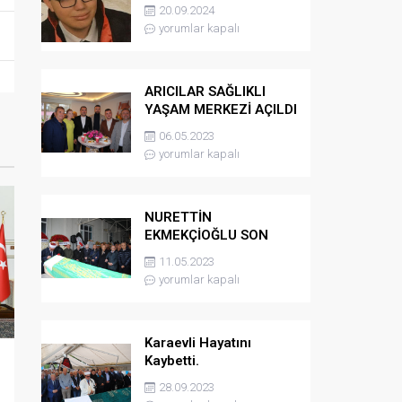
kaybetti
20.09.2024
yorumlar kapalı
ARICILAR SAĞLIKLI
YAŞAM MERKEZİ AÇILDI
06.05.2023
yorumlar kapalı
NURETTİN
EKMEKÇİOĞLU SON
YOLCULUĞUNA
11.05.2023
UĞURLANDI
yorumlar kapalı
Karaevli Hayatını
Kaybetti.
28.09.2023