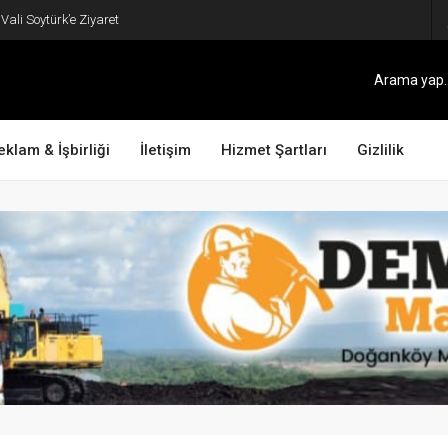
ali Soytürk’e Ziyaret
eklam & İşbirliği
İletişim
Hizmet Şartları
Gizlilik