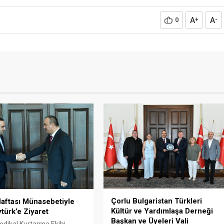
A
A
0
+
-
Çorlu Bulgaristan Türkleri
aftası Münasebetiyle
Kültür ve Yardımlaşa Derneği
ytürk’e Ziyaret
Başkan ve Üyeleri Vali
edikal Kurtarma Ekibi