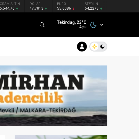
GRAM ALTIN
DOLAR
EURO
STERLİN
6.544,76
47,7013
55,0086
64,2273
Tekirdağ,
23
°C
Açık