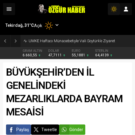
Tekirdağ,
31
°C
Açık
UMKE Haftası Münasebetiyle Vali Soytürk’e Ziyaret
GRAM ALTIN
DOLAR
EURO
STERLİN
6.660,55
47,7111
55,1881
64,4139
BÜYÜKŞEHİR’DEN İL
GENELİNDEKİ
MEZARLIKLARDA BAYRAM
MESAİSİ
Paylaş
Tweetle
Gönder