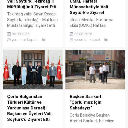
Vali Soytürk Tekirdağ İl
UMKE Haftası
Müftülüğünü Ziyaret Etti
Münasebetiyle Vali
Soytürk’e Ziyaret
Tekirdağ valisi Sayın Recep
Soytürk, Tekirdağ İl Müftüsü
Ulusal Medikal Kurtarma
Mustafa Bilgiç’i ziyaret etti.
Ekibi (UMKE) Haftası
Ziyaret sırasında İl Müftüsü
Münasebetiyle İl Sağlık
06.08.2026
06.08.2026
Bilgiç ve Tekirdağ İl
Müdürü Uzm. Dr. Lütfi
yorumlar kapalı
yorumlar kapalı
Müftülüğü personeli
Çağatay Onar, Sağlık
tarafından karşılanan Vali
Hizmetleri Başkanı Uzm. Dr.
Soytürk ardından İl Müftüsü
Mustafa Dönmez ve UMKE
Bilgiç ile bir süre görüşerek
çalışanları, Tekirdağ valisi
müftülüğün çalışma ve
Sayın Recep Soytürk’ü
faaliyetleri hakkında bilgi
makamında ziyaret etti.
aldı. Günün anısına hatıra
Ziyaret sırasında İl Sağlık
fotoğrafı çekilmesinin
Müdürü Onar, UMKE Haftası
ardından ziyaret sona erdi.
münasebetiyle
düzenlenecek etkinlikler
Çorlu Bulgaristan
Başkan Sarıkurt:
hakkında Vali Soytürk’e bilgi
Türkleri Kültür ve
“Çorlu`muz İçin
verdi. Ziyaretten...
Yardımlaşa Derneği
Sahadayız”
Başkan ve Üyeleri Vali
Çorlu Belediye Başkanı
Soytürk’ü Ziyaret Etti
Ahmet Sarıkurt, belediye
Çorlu Bulgaristan Türkleri
faaliyetlerini yerinde