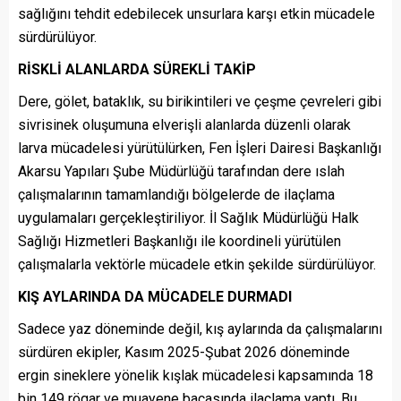
sağlığını tehdit edebilecek unsurlara karşı etkin mücadele
sürdürülüyor.
RİSKLİ ALANLARDA SÜREKLİ TAKİP
Dere, gölet, bataklık, su birikintileri ve çeşme çevreleri gibi
sivrisinek oluşumuna elverişli alanlarda düzenli olarak
larva mücadelesi yürütülürken, Fen İşleri Dairesi Başkanlığı
Akarsu Yapıları Şube Müdürlüğü tarafından dere ıslah
çalışmalarının tamamlandığı bölgelerde de ilaçlama
uygulamaları gerçekleştiriliyor. İl Sağlık Müdürlüğü Halk
Sağlığı Hizmetleri Başkanlığı ile koordineli yürütülen
çalışmalarla vektörle mücadele etkin şekilde sürdürülüyor.
KIŞ AYLARINDA DA MÜCADELE DURMADI
Sadece yaz döneminde değil, kış aylarında da çalışmalarını
sürdüren ekipler, Kasım 2025-Şubat 2026 döneminde
ergin sineklere yönelik kışlak mücadelesi kapsamında 18
bin 149 rögar ve muayene bacasında ilaçlama yaptı. Bu