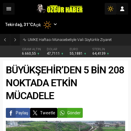
Tekirdağ,
31
°C
Açık
UMKE Haftası Münasebetiyle Vali Soytürk’e Ziyaret
GRAM ALTIN
DOLAR
EURO
STERLİN
6.660,55
47,7111
55,1881
64,4139
BÜYÜKŞEHİR’DEN 5 BİN 208
NOKTADA ETKİN
MÜCADELE
Paylaş
Tweetle
Gönder