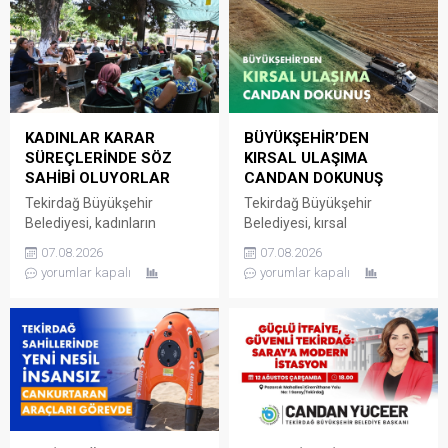
KADINLAR KARAR
BÜYÜKŞEHİR’DEN
SÜREÇLERİNDE SÖZ
KIRSAL ULAŞIMA
SAHİBİ OLUYORLAR
CANDAN DOKUNUŞ
Tekirdağ Büyükşehir
Tekirdağ Büyükşehir
Belediyesi, kadınların
Belediyesi, kırsal
mahallelerine ilişkin ihtiyaç,
mahallelerde ulaşım
07.08.2026
07.08.2026
talep ve sorunlarını
altyapısını güçlendirmeye
yorumlar kapalı
yorumlar kapalı
doğrudan yerel yönetime
yönelik yatırımlarını aralıksız
iletebildiği Kadın Mahalle
bir şekilde sürdürüyor. Fen
Buluşmaları’nı sürdürmeye
İşleri Dairesi Başkanlığı
devam ediyor. Kadın Dostu
tarafından
Kentler Projesi kapsamında
Süleymanpaşa’ya bağlı
hayata geçirilen Kadın
Yağcı Mahallesi’ni Hayrabolu
Mahalle Buluşmaları
ve Malkara ilçelerine
Marmaraereğlisi, Saray,
bağlayan güzergâhta
Hayrabolu ve Şarköy
yürütülen ikinci etap asfalt