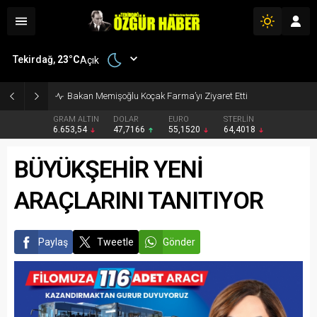
Tekirdağ,
23
°C
Açık
Bakan Memişoğlu Koçak Farma’yı Ziyaret Etti
GRAM ALTIN
DOLAR
EURO
STERLİN
6.653,54
47,7166
55,1520
64,4018
BÜYÜKŞEHİR YENİ
ARAÇLARINI TANITIYOR
Paylaş
Tweetle
Gönder