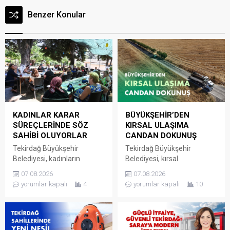
Benzer Konular
KADINLAR KARAR
BÜYÜKŞEHİR’DEN
SÜREÇLERİNDE SÖZ
KIRSAL ULAŞIMA
SAHİBİ OLUYORLAR
CANDAN DOKUNUŞ
Tekirdağ Büyükşehir
Tekirdağ Büyükşehir
Belediyesi, kadınların
Belediyesi, kırsal
mahallelerine ilişkin ihtiyaç,
mahallelerde ulaşım
07.08.2026
07.08.2026
talep ve sorunlarını
altyapısını güçlendirmeye
yorumlar kapalı
4
yorumlar kapalı
10
doğrudan yerel yönetime
yönelik yatırımlarını aralıksız
iletebildiği Kadın Mahalle
bir şekilde sürdürüyor. Fen
Buluşmaları’nı sürdürmeye
İşleri Dairesi Başkanlığı
devam ediyor. Kadın Dostu
tarafından