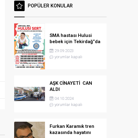
POPÜLER KONULAR
SMA hastası Hulusi
bebek için Tekirdağ”da
konser düzenlenicek
29.09.2023
yorumlar kapalı
AŞK CİNAYETİ CAN
ALDI
04.10.2024
yorumlar kapalı
Furkan Karamık tren
kazasında hayatını