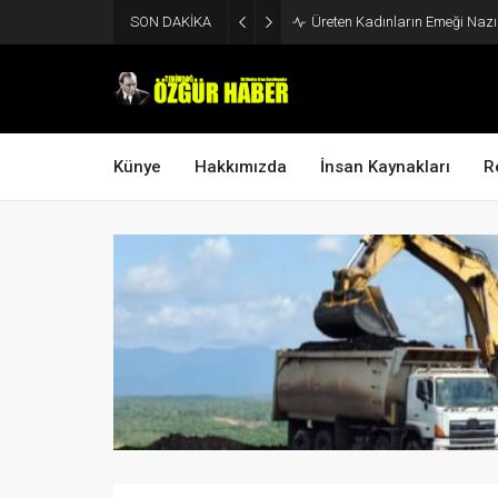
SON DAKİKA
Üreten Kadınların Emeği Naz
Künye
Hakkımızda
İnsan Kaynakları
R