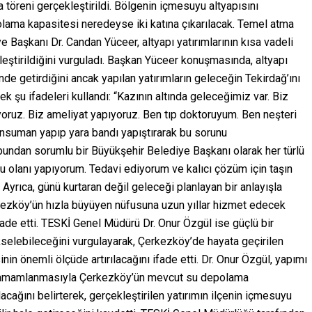
öreni gerçekleştirildi. Bölgenin içmesuyu altyapısını
lama kapasitesi neredeyse iki katına çıkarılacak. Temel atma
Başkanı Dr. Candan Yüceer, altyapı yatırımlarının kısa vadeli
eştirildiğini vurguladı. Başkan Yüceer konuşmasında, altyapı
de getirdiğini ancak yapılan yatırımların geleceğin Tekirdağ’ını
k şu ifadeleri kullandı: “Kazının altında geleceğimiz var. Biz
yoruz. Biz ameliyat yapıyoruz. Ben tıp doktoruyum. Ben neşteri
nsuman yapıp yara bandı yapıştırarak bu sorunu
ndan sorumlu bir Büyükşehir Belediye Başkanı olarak her türlü
u olanı yapıyorum. Tedavi ediyorum ve kalıcı çözüm için taşın
Ayrıca, günü kurtaran değil geleceği planlayan bir anlayışla
rkezköy’ün hızla büyüyen nüfusuna uzun yıllar hizmet edecek
i ifade etti. TESKİ Genel Müdürü Dr. Onur Özgül ise güçlü bir
selebileceğini vurgulayarak, Çerkezköy’de hayata geçirilen
nin önemli ölçüde artırılacağını ifade etti. Dr. Onur Özgül, yapımı
 tamamlanmasıyla Çerkezköy’ün mevcut su depolama
acağını belirterek, gerçekleştirilen yatırımın ilçenin içmesuyu