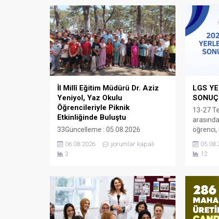
İl Millî Eğitim Müdürü Dr. Aziz
LGS Y
Yeniyol, Yaz Okulu
SONUÇL
Öğrencileriyle Piknik
13-27 T
Etkinliğinde Buluştu
arasında
33Güncelleme : 05.08.2026
öğrenci,
16:43Yayın : 05.08.2026 13:50 Yaz
yerleşti
06.08.2026
yorumlar kapalı
05.08.
okulu etkinlikleri kapsamında
için terc
3
12
Ergene ilçesinde bulunan Çamlık
yerleşti
Piknik Alanı’nda yaz okullarında
93,56’sı 
eğitim gören öğrenciler için piknik
öğrenci 
etkinliği düzenlendi. Etkinliğe katılan
yüzde 95
İl Millî Eğitim Müdürü Dr. Aziz
okullar i
Yeniyol, öğrenciler, öğretmenler ve
kontenjan
velilerle bir araya geldi. Katılımcılarla