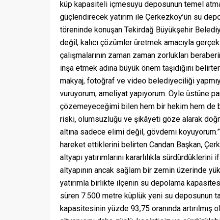
küp kapasiteli içmesuyu deposunun temel atma t
güçlendirecek yatırım ile Çerkezköy’ün su depo
töreninde konuşan Tekirdağ Büyükşehir Belediye 
değil, kalıcı çözümler üretmek amacıyla gerçekl
çalışmalarının zaman zaman zorlukları beraberin
inşa etmek adına büyük önem taşıdığını belirtere
makyaj, fotoğraf ve video belediyeciliği yapmı
vuruyorum, ameliyat yapıyorum. Öyle üstüne pa
çözemeyeceğimi bilen hem bir hekim hem de bu
riski, olumsuzluğu ve şikâyeti göze alarak doğr
altına sadece elimi değil, gövdemi koyuyorum.” 
hareket ettiklerini belirten Candan Başkan, Çe
altyapı yatırımlarını kararlılıkla sürdürdüklerin
altyapının ancak sağlam bir zemin üzerinde yük
yatırımla birlikte ilçenin su depolama kapasitesi
süren 7.500 metre küplük yeni su deposunun
kapasitesinin yüzde 93,75 oranında artırılmış ol