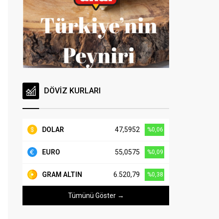
DÖVİZ KURLARI
DOLAR
47,5952
%0,06
EURO
55,0575
%0,09
GRAM ALTIN
6.520,79
%0,38
Tümünü Göster →