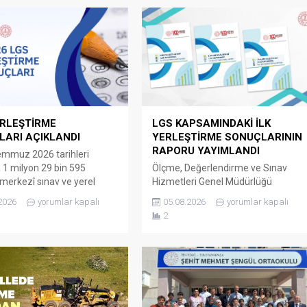
ERLEŞTİRME
LGS KAPSAMINDAKİ İLK
ARI AÇIKLANDI
YERLEŞTİRME SONUÇLARININ
RAPORU YAYIMLANDI
emmuz 2026 tarihleri
 1 milyon 29 bin 595
Ölçme, Değerlendirme ve Sınav
 merkezî sınav ve yerel
Hizmetleri Genel Müdürlüğü
rmeyle öğrenci alan okullar
tarafından LGS kapsamındaki
2026
yorumlar kapalı
05.08.2026
yorumlar kapalı
ihte bulundu. Böylece ilk
yerleştirme sonuçlarının
2
rmede öğrencilerin yüzde
açıklanmasının ardından “2026 LGS
tercihlerine yerleşti. Sınavla
Kapsamında İlk Yerleştirme Sonuç
alan okullarda doluluk oranı
Raporu” yayımlandı. Rapora göre
,76 Sınavla öğrenci alan
merkezî sınav puanı ve yerel
çin açılan 198 bin 905
yerleştirmeyle öğrenci kabul eden
ın 190 bin...
okullarda bulunan 1 milyon 259 bin
614 kontenjanın 963 bin 322’sine