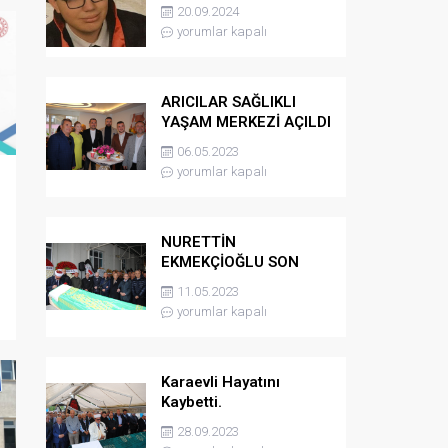
kaybetti
20.09.2024
yorumlar kapalı
ARICILAR SAĞLIKLI
YAŞAM MERKEZİ AÇILDI
06.05.2023
yorumlar kapalı
NURETTİN
EKMEKÇİOĞLU SON
YOLCULUĞUNA
11.05.2023
UĞURLANDI
yorumlar kapalı
Karaevli Hayatını
Kaybetti.
28.09.2023