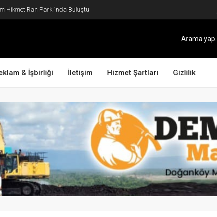
ım Hikmet Ran Parkı`nda Buluştu
eklam & İşbirliği
İletişim
Hizmet Şartları
Gizlilik