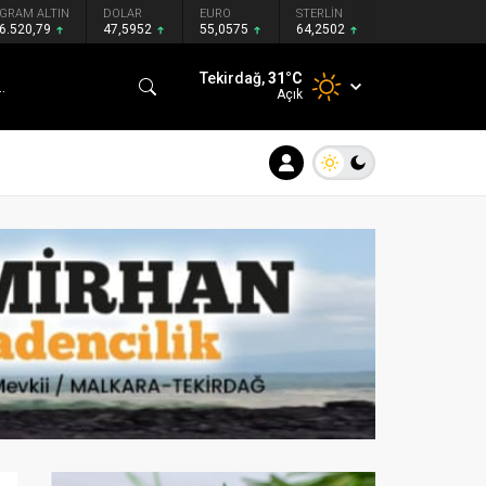
GRAM ALTIN
DOLAR
EURO
STERLİN
6.520,79
47,5952
55,0575
64,2502
Tekirdağ,
31
°C
Açık