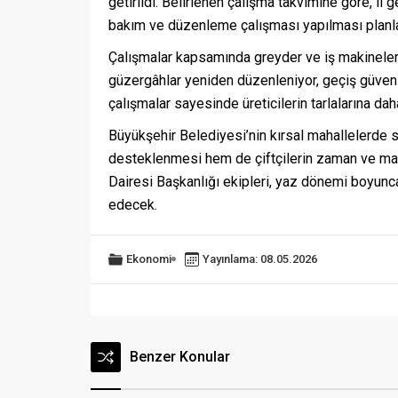
getirildi. Belirlenen çalışma takvimine göre, il
bakım ve düzenleme çalışması yapılması planla
Çalışmalar kapsamında greyder ve iş makineleri
güzergâhlar yeniden düzenleniyor, geçiş güvenliğ
çalışmalar sayesinde üreticilerin tarlalarına da
Büyükşehir Belediyesi’nin kırsal mahallelerde s
desteklenmesi hem de çiftçilerin zaman ve mali
Dairesi Başkanlığı ekipleri, yaz dönemi boyun
edecek.
Ekonomi
Yayınlama: 08.05.2026
Benzer Konular