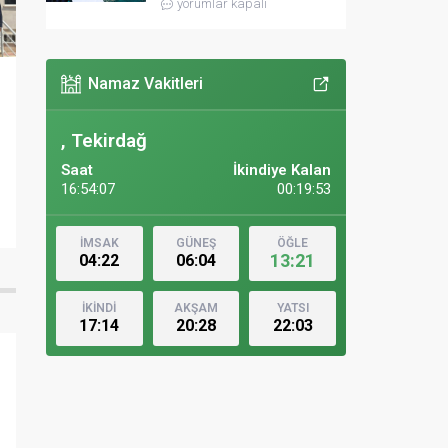
yorumlar kapalı
Namaz Vakitleri
, Tekirdağ
Saat
İkindiye Kalan
16:54:09
00:19:51
İMSAK
GÜNEŞ
ÖĞLE
13:21
04:22
06:04
İKİNDİ
AKŞAM
YATSI
17:14
20:28
22:03