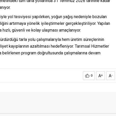
 genelindeki tüm tarla yollarında 31 Temmuz 2026 tarihine kadar
nıyor.
yle yol tesviyesi yapılırken, yoğun yağış nedeniyle bozulan
ini artırmaya yönelik iyileştirmeler gerçekleştiriliyor. Yapılan
ha hızlı, güvenli ve kolay ulaşması amaçlanıyor.
ürdürdüğü tarla yolu çalışmalarıyla hem üretim süreçlerinin
yet kayıplarının azaltılması hedefleniyor. Tarımsal Hizmetler
ca belirlenen program doğrultusunda çalışmalarına devam
A
A
0
+
-