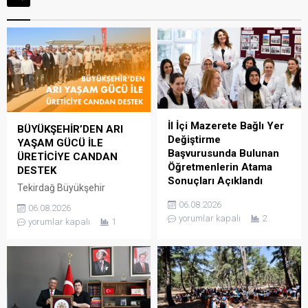
İl İçi Mazerete Bağlı Yer
BÜYÜKŞEHİR’DEN ARI
Değiştirme
YAŞAM GÜCÜ İLE
Başvurusunda Bulunan
ÜRETİCİYE CANDAN
Öğretmenlerin Atama
DESTEK
Sonuçları Açıklandı
Tekirdağ Büyükşehir
39Güncelleme : 06.08.2026
Belediyesi, kırsal kalkınmayı
06.08.2026
06.08.2026
10:21Yayın : 06.08.2026
desteklemek ve arıcılık
yorumlar kapalı
2
yorumlar kapalı
1
10:19 Millî Eğitim Bakanlığı
faaliyetlerinin
kadrolarında görev yapan
sürdürülebilirliğine katkı
öğretmenlerin aile birliği,
sağlamak amacıyla
sağlık, can güvenliği,
yürüttüğü Arı Yaşam Gücü
engellilik durumu ve diğer
Projesi kapsamında, il
nedenlere bağlı mazereti
genelindeki 780 arı
bulunanların il içi yer