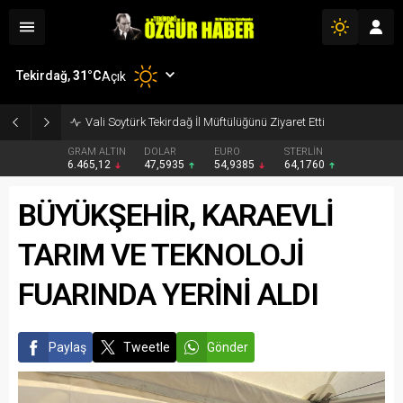
Tekirdağ,
31
°C
Açık
Vali Soytürk Tekirdağ İl Müftülüğünü Ziyaret Etti
GRAM ALTIN
DOLAR
EURO
STERLİN
6.465,12
47,5935
54,9385
64,1760
BÜYÜKŞEHİR, KARAEVLİ
TARIM VE TEKNOLOJİ
FUARINDA YERİNİ ALDI
Paylaş
Tweetle
Gönder