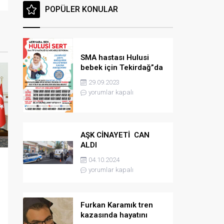
POPÜLER KONULAR
SMA hastası Hulusi
bebek için Tekirdağ”da
konser düzenlenicek
29.09.2023
yorumlar kapalı
AŞK CİNAYETİ CAN
ALDI
04.10.2024
yorumlar kapalı
Furkan Karamık tren
kazasında hayatını