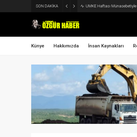
SON DAKİKA
UMKE Haftası Münasebetiyle V
Künye
Hakkımızda
İnsan Kaynakları
R