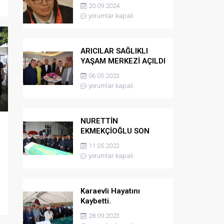
kaybetti
20.09.2024
yorumlar kapalı
ARICILAR SAĞLIKLI
YAŞAM MERKEZİ AÇILDI
06.05.2023
yorumlar kapalı
NURETTİN
EKMEKÇİOĞLU SON
YOLCULUĞUNA
11.05.2023
UĞURLANDI
yorumlar kapalı
Karaevli Hayatını
Kaybetti.
28.09.2023