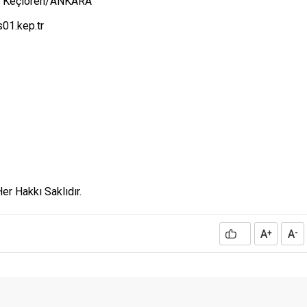
a, Keçiören/ANKARA
01.kep.tr
r Hakkı Saklıdır.
A
A
+
-