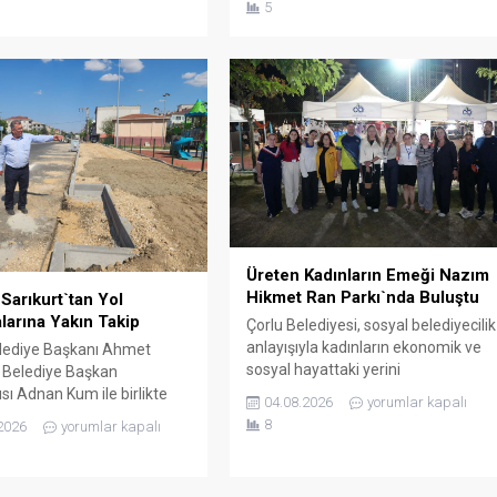
5
Tekirdağ valisi Sayın Recep
alışanları, Tekirdağ valisi
Soytürk’ü makamında ziyaret
ecep Soytürk’ü makamında
etti.Dernek Başkanı Çetin ve
tti. Ziyaret sırasında İl
yönetim kurulu üyeleri ile bir süre
üdürü Onar, UMKE Haftası
görüşen Vali Soytürk, derneğin
etiyle düzenlenecek
çalışmaları hakkında bilgi aldı.
er hakkında Vali Soytürk’e
i. Ziyaretten...
Üreten Kadınların Emeği Nazım
Hikmet Ran Parkı`nda Buluştu
Sarıkurt`tan Yol
larına Yakın Takip
Çorlu Belediyesi, sosyal belediyecilik
anlayışıyla kadınların ekonomik ve
lediye Başkanı Ahmet
sosyal hayattaki yerini
, Belediye Başkan
güçlendirmeye devam ediyor. Çorlu
sı Adnan Kum ile birlikte
04.08.2026
yorumlar kapalı
Belediye Başkanı Ahmet Sarıkurt, 6.
rklı noktalarında
8
2026
yorumlar kapalı
Ziya Berhan Kılıç Sokak Basketbolu
en altyapı ve üstyapı yol
Turnuvası’na ev sahipliği yapan
rını yerinde inceledi. Çorlu
Nazım Hikmet Ran Parkı’nda stant
si, vatandaşların daha