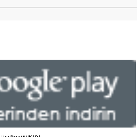
açan Hanımeli Çarşısı’nın emekçi
 konforlu ve modern ulaşım
kadınları ve kadın eğitim
rına kavuşması amacıyla
merkezlerinin değerli kursiyerlerini
elindeki yol yapım, bakım
ziyaret etti. El Emeği Ürünler...
m çalışmalarını aralıksız
or. Çalışmaları bizzat
denetleyen Çorlu...