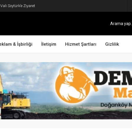
ali Soytürk’e Ziyaret
eklam & İşbirliği
İletişim
Hizmet Şartları
Gizlilik