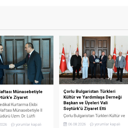
Çorlu Bulgaristan Türkleri
aftası Münasebetiyle
Kültür ve Yardımlaşa Derneği
ytürk’e Ziyaret
Başkan ve Üyeleri Vali
edikal Kurtarma Ekibi
Soytürk’ü Ziyaret Etti
aftası Münasebetiyle İl
Çorlu Bulgaristan Türkleri Kültür ve
üdürü Uzm. Dr. Lütfi
Yardımlaşa Derneği Başkanı Güner
Onar, Sağlık Hizmetleri
06.08.2026
yorumlar kapalı
2026
yorumlar kapalı
Çetin ve yönetim kurulu üyeleri,
 Uzm. Dr. Mustafa Dönmez