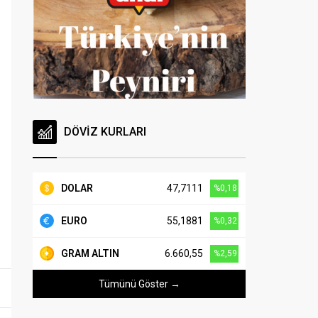
DÖVİZ KURLARI
DOLAR
47,7111
%0,18
EURO
55,1881
%0,32
GRAM ALTIN
6.660,55
%2,59
Tümünü Göster →