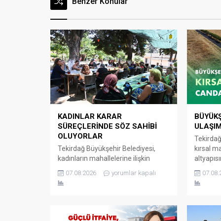
Benzer Konular
KADINLAR KARAR
BÜYÜKŞ
SÜREÇLERİNDE SÖZ SAHİBİ
ULAŞI
OLUYORLAR
Tekirdağ
Tekirdağ Büyükşehir Belediyesi,
kırsal m
kadınların mahallelerine ilişkin
altyapıs
ihtiyaç, talep ve sorunlarını
yatırımla
07.08.2026
yorumlar kapalı
07.08.
doğrudan yerel yönetime iletebildiği
sürdürüyo
Kadın Mahalle Buluşmaları’nı
Başkanlı
sürdürmeye devam ediyor. Kadın
Süleyma
Dostu Kentler Projesi kapsamında
Mahalles
hayata geçirilen Kadın Mahalle
ilçeleri