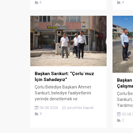
6
4
karşılanan Vali Soytürk ardından İl
ve UMKE ç
Müftüsü Bilgiç ile bir süre görüşerek
Sayın R
müftülüğün çalışma ve faaliyetleri
ziyaret e
hakkında bilgi aldı. Günün anısına
Sağlık M
hatıra fotoğrafı çekilmesinin
münaseb
ardından ziyaret sona erdi.
etkinlikl
bilgi verd
Başkan Sarıkurt: “Çorlu`muz
İçin Sahadayız”
Başkan 
Çalışma
Çorlu Belediye Başkanı Ahmet
Sarıkurt, belediye faaliyetlerini
Çorlu Be
yerinde denetlemek ve
Sarıkurt
vatandaşlarla birebir temas kurmak
Yardımcı
06.08.2026
yorumlar kapalı
amacıyla gerçekleştirdiği mahalle
kentin fa
4
05.08.
gezilerine aralıksız devam ediyor.
sürdürül
2
Başkan Sarıkurt, Kemalettin
çalışmala
Mahallesi’nde yürütülen çalışmaları
Belediye