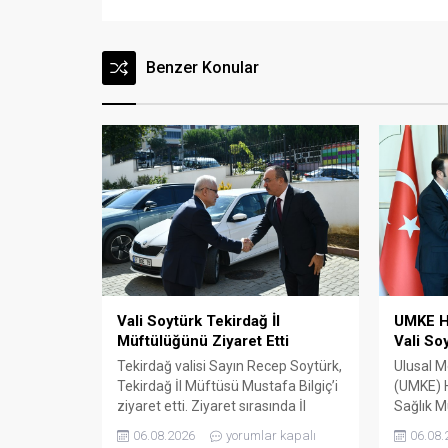
Benzer Konular
Vali Soytürk Tekirdağ İl
UMKE H
Müftülüğünü Ziyaret Etti
Vali So
Tekirdağ valisi Sayın Recep Soytürk,
Ulusal M
Tekirdağ İl Müftüsü Mustafa Bilgiç’i
(UMKE) H
ziyaret etti. Ziyaret sırasında İl
Sağlık M
Müftüsü Bilgiç ve Tekirdağ İl
Çağatay 
06.08.2026
yorumlar kapalı
06.08.
Müftülüğü personeli tarafından
Başkanı