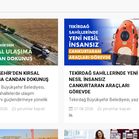
EHİR’DEN KIRSAL
TEKİRDAĞ SAHİLLERİNDE YENİ
MA CANDAN DOKUNUŞ
NESİL İNSANSIZ
CANKURTARAN ARAÇLARI
 Büyükşehir Belediyesi,
GÖREVDE
ahallelerde ulaşım
ını güçlendirmeye yönelik
Tekirdağ Büyükşehir Belediyesi, yaz
rını aralıksız bir şekilde
sezonunda vatandaşların can
2026
yorumlar kapalı
07.08.2026
yorumlar kapalı
r. Fen İşleri Dairesi
güvenliğini en üst düzeyde
ğı tarafından
sağlamak amacıyla sahillerde
npaşa’ya bağlı Yağcı
teknolojik altyapısını güçlendirmeye
i’ni Hayrabolu ve Malkara
devam ediyor. Bu kapsamda
ne bağlayan güzergâhta
Marmaraereğlisi, Süleymanpaşa ve