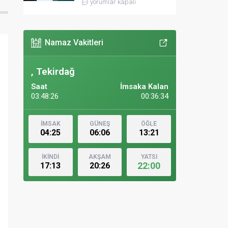
yorumlar kapalı
Namaz Vakitleri
, Tekirdağ
Saat
İmsaka Kalan
03:48:28
00:36:32
İMSAK
GÜNEŞ
ÖĞLE
04:25
06:06
13:21
İKİNDİ
AKŞAM
YATSI
22:00
17:13
20:26