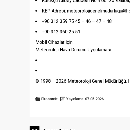
Kütükçü Alibey Caddesi No:4 06120 Kalab
KEP Adresi: meteorolojigenelmudurlugu@hs
+90 312 359 75 45 – 46 – 47 – 48
+90 312 360 25 51
Mobil Cihazlar için
Meteoroloji Hava Durumu Uygulaması
© 1998 – 2026 Meteoroloji Genel Müdürlüğü. He
Ekonomi
Yayınlama: 07.05.2026