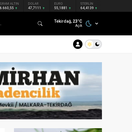
GRAM ALTIN
DOLAR
EURO
STERLİN
6.660,55
47,7111
55,1881
64,4139
Tekirdağ,
23
°C
Açık