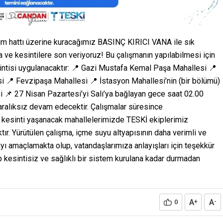
im hattı üzerine kuracağımız BASINÇ KIRICI VANA ile sık
a ve kesintilere son veriyoruz! Bu çalışmanın yapılabilmesi için
intisi uygulanacaktır: 📍 Gazi Mustafa Kemal Paşa Mahallesi 📍
 📍 Fevzipaşa Mahallesi 📍 İstasyon Mahallesi’nin (bir bölümü)
i 📌 27 Nisan Pazartesi’yi Salı’ya bağlayan gece saat 02.00
 aralıksız devam edecektir. Çalışmalar süresince
 kesinti yaşanacak mahallelerimizde TESKİ ekiplerimiz
ktır. Yürütülen çalışma, içme suyu altyapısının daha verimli ve
ayı amaçlamakta olup, vatandaşlarımıza anlayışları için teşekkür
 kesintisiz ve sağlıklı bir sistem kurulana kadar durmadan
A
A
0
+
-