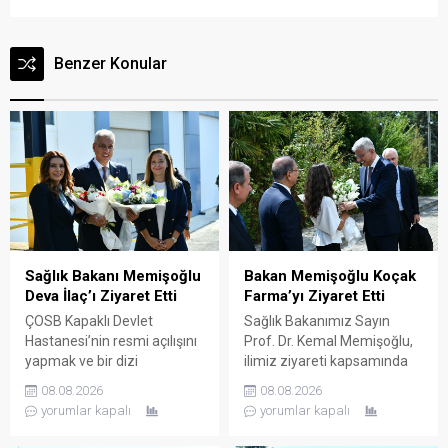
Benzer Konular
Sağlık Bakanı Memişoğlu
Bakan Memişoğlu Koçak
Deva İlaç’ı Ziyaret Etti
Farma’yı Ziyaret Etti
ÇOSB Kapaklı Devlet
Sağlık Bakanımız Sayın
Hastanesi’nin resmi açılışını
Prof. Dr. Kemal Memişoğlu,
yapmak ve bir dizi
ilimiz ziyareti kapsamında
ziyaretlerde bulunmak
ilaç ve etken maddesi
08.08.2026
08.08.2026
üzere ilimize gelen Sağlık
üreterek çok sayıda ülkeye
yorumlar kapalı
yorumlar kapalı
Bakanımız Sayın Prof. Dr.
ihraç eden Koçak Farma
Kemal Memişoğlu, ilimiz
firmasının Çerkezköy OSB