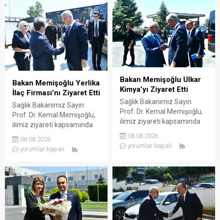
ziyareti kapsamında sağlık
içerisinde faaliyette bulunan
sektörü için üretim yapan
fabrikasını ziyaret etti.
firmaları ziyaret etti. Bu
Koçak Farma Yönetim
doğrultuda ilaç ve ilaç
Kurulu Başkanı Ender Koçak
hammaddesi üreterek çok
ve Koçak Farma yetkilileri
sayıda ülkeye ihraç eden
tarafından karşılanan Bakan
DEVA Holding’in Çerkezköy
Memişoğlu ardından
OSB içerisinde...
fabrikaya geçerek şirketin...
Bakan Memişoğlu Ulkar
Bakan Memişoğlu Yerlika
Kimya’yı Ziyaret Etti
İlaç Firması’nı Ziyaret Etti
Sağlık Bakanımız Sayın
Sağlık Bakanımız Sayın
Prof. Dr. Kemal Memişoğlu,
Prof. Dr. Kemal Memişoğlu,
ilimiz ziyareti kapsamında
ilimiz ziyareti kapsamında
ilaç üretimi yapan Ulkar
ilaç üretimi yapan Yerlika
08.08.2026
08.08.2026
Kimya firmasını ziyaret etti.
İlaç Sanayi ve Ticaret
yorumlar kapalı
yorumlar kapalı
Ulkar Holding ve Nobel İlaç
Anonim Şirketi’nin
Yönetim Kurulu Başkanı
Çerkezköy OSB içerisinde
Hasan Ulusoy ve Ulkar
yer alan fabrikasını ziyaret
Kimya Genel Müdürü
etti. Yerlika CEO’su Dr. Hasan
Berkant Köseoğlu
Zeytin ve Yerlika Firması
tarafından karşılanan Bakan
yetkilileri tarafından
Memişoğlu ardından
karşılanan Bakan
fabrikada şirketin