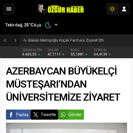
Tekirdağ,
25
°C
Açık
Bakan Memişoğlu Koçak Farma’yı Ziyaret Etti
GRAM ALTIN
DOLAR
EURO
STERLİN
6.660,55
47,7111
55,1881
64,4139
AZERBAYCAN BÜYÜKELÇİ
MÜSTEŞARI’NDAN
ÜNİVERSİTEMİZE ZİYARET
Paylaş
Tweetle
Gönder