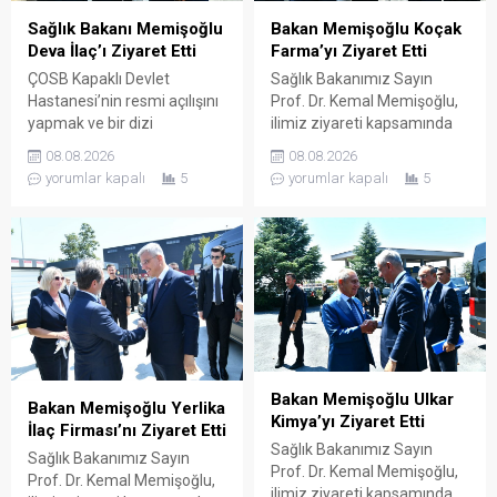
Sağlık Bakanı Memişoğlu
Bakan Memişoğlu Koçak
Deva İlaç’ı Ziyaret Etti
Farma’yı Ziyaret Etti
ÇOSB Kapaklı Devlet
Sağlık Bakanımız Sayın
Hastanesi’nin resmi açılışını
Prof. Dr. Kemal Memişoğlu,
yapmak ve bir dizi
ilimiz ziyareti kapsamında
ziyaretlerde bulunmak
ilaç ve etken maddesi
08.08.2026
08.08.2026
üzere ilimize gelen Sağlık
üreterek çok sayıda ülkeye
yorumlar kapalı
5
yorumlar kapalı
5
Bakanımız Sayın Prof. Dr.
ihraç eden Koçak Farma
Kemal Memişoğlu, ilimiz
firmasının Çerkezköy OSB
ziyareti kapsamında sağlık
içerisinde faaliyette bulunan
sektörü için üretim yapan
fabrikasını ziyaret etti.
firmaları ziyaret etti. Bu
Koçak Farma Yönetim
doğrultuda ilaç ve ilaç
Kurulu Başkanı Ender Koçak
hammaddesi üreterek çok
ve Koçak Farma yetkilileri
sayıda ülkeye ihraç eden
tarafından karşılanan Bakan
DEVA Holding’in Çerkezköy
Memişoğlu ardından
OSB içerisinde...
fabrikaya geçerek şirketin...
Bakan Memişoğlu Ulkar
Bakan Memişoğlu Yerlika
Kimya’yı Ziyaret Etti
İlaç Firması’nı Ziyaret Etti
Sağlık Bakanımız Sayın
Sağlık Bakanımız Sayın
Prof. Dr. Kemal Memişoğlu,
Prof. Dr. Kemal Memişoğlu,
ilimiz ziyareti kapsamında