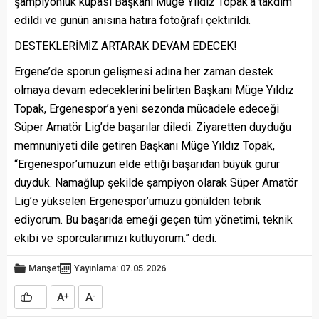
şampiyonluk kupası Başkanı Müge Yıldız Topak’a takdim
edildi ve günün anısına hatıra fotoğrafı çektirildi.
DESTEKLERİMİZ ARTARAK DEVAM EDECEK!
Ergene’de sporun gelişmesi adına her zaman destek
olmaya devam edeceklerini belirten Başkanı Müge Yıldız
Topak, Ergenespor’a yeni sezonda mücadele edeceği
Süper Amatör Lig’de başarılar diledi. Ziyaretten duyduğu
memnuniyeti dile getiren Başkanı Müge Yıldız Topak,
“Ergenespor’umuzun elde ettiği başarıdan büyük gurur
duyduk. Namağlup şekilde şampiyon olarak Süper Amatör
Lig’e yükselen Ergenespor’umuzu gönülden tebrik
ediyorum. Bu başarıda emeği geçen tüm yönetimi, teknik
ekibi ve sporcularımızı kutluyorum.” dedi.
Manşet
Yayınlama: 07.05.2026
A
A
+
-