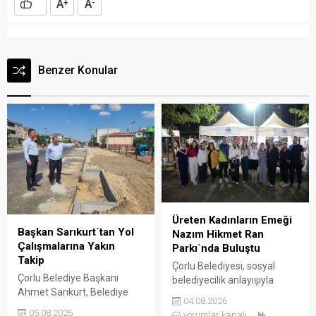
A
A
+
-
Benzer Konular
Üreten Kadınların Emeği
Başkan Sarıkurt`tan Yol
Nazım Hikmet Ran
Çalışmalarına Yakın
Parkı`nda Buluştu
Takip
Çorlu Belediyesi, sosyal
Çorlu Belediye Başkanı
belediyecilik anlayışıyla
Ahmet Sarıkurt, Belediye
kadınların ekonomik ve
04.08.2026
Başkan Yardımcısı Adnan
sosyal hayattaki yerini
05.08.2026
yorumlar kapalı