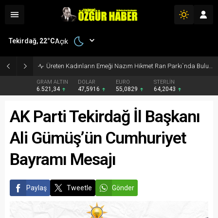
Tekirdağ,
22
°C
Açık
Üreten Kadınların Emeği Nazım Hikmet Ran Parkı`nda Buluştu
GRAM ALTIN
DOLAR
EURO
STERLİN
6.521,34
47,5916
55,0829
64,2043
AK Parti Tekirdağ İl Başkanı
Ali Gümüş’ün Cumhuriyet
Bayramı Mesajı
Paylaş
Tweetle
Gönder