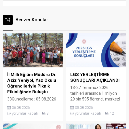
Benzer Konular
İl Millî Eğitim Müdürü Dr.
LGS YERLEŞTİRME
Aziz Yeniyol, Yaz Okulu
SONUÇLARI AÇIKLANDI
Öğrencileriyle Piknik
13-27 Temmuz 2026
Etkinliğinde Buluştu
tarihleri arasında 1 milyon
33Güncelleme : 05.08.2026
29 bin 595 öğrenci, merkezî
16:43Yayın : 05.08.2026
sınav ve yerel yerleştirmeyle
06.08.2026
05.08.2026
13:50 Yaz okulu etkinlikleri
öğrenci alan okullar için
yorumlar kapalı
3
yorumlar kapalı
12
kapsamında Ergene
tercihte bulundu. Böylece ilk
ilçesinde bulunan Çamlık
yerleştirmede öğrencilerin
Piknik Alanı’nda yaz
yüzde 93,56’sı tercihlerine