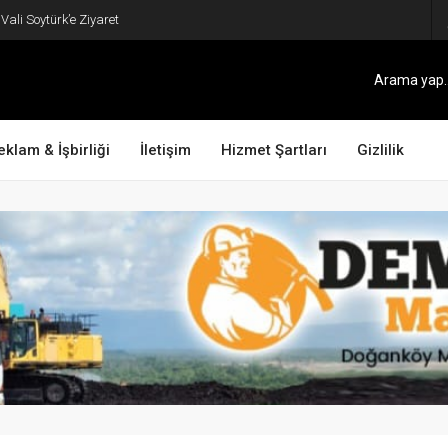
ali Soytürk’e Ziyaret
eklam & İşbirliği
İletişim
Hizmet Şartları
Gizlilik