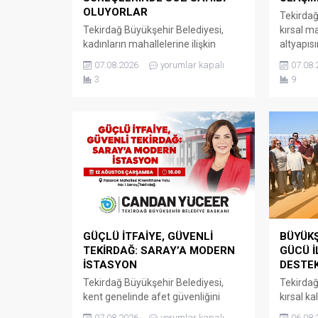
OLUYORLAR
Tekirdağ
Tekirdağ Büyükşehir Belediyesi,
kırsal m
kadınların mahallelerine ilişkin
altyapıs
ihtiyaç, talep ve sorunlarını
yatırımla
07.08.2026
yorumlar kapalı
07.08.
doğrudan yerel yönetime iletebildiği
sürdürüyo
3
9
Kadın Mahalle Buluşmaları’nı
Başkanlı
sürdürmeye devam ediyor. Kadın
Süleyma
Dostu Kentler Projesi kapsamında
Mahalles
hayata geçirilen Kadın Mahalle
ilçeleri
Buluşmaları Marmaraereğlisi,
yürütülen
Saray, Hayrabolu ve Şarköy
çalışma
ilçelerinde gerçekleştirildi.
KONFOR 
KADINLARIN SESİ YEREL YÖNETİME
Büyükşeh
TAŞINIYOR Büyükşehir Belediyesi
Dairesi B
Sağlık ve Sosyal Hizmetler Dairesi
yürütülen
Başkanlığı...
GÜÇLÜ İTFAİYE, GÜVENLİ
BÜYÜKŞ
TEKİRDAĞ: SARAY’A MODERN
GÜCÜ İ
İSTASYON
DESTE
Tekirdağ Büyükşehir Belediyesi,
Tekirdağ
kent genelinde afet güvenliğini
kırsal k
artırma hedefi doğrultusunda
arıcılık f
07.08.2026
yorumlar kapalı
06.08.