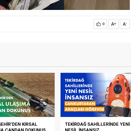
A
A
0
+
-
EHİR’DEN KIRSAL
TEKİRDAĞ SAHİLLERİNDE YENİ
MA CANDAN DOKUNUŞ
NESİL İNSANSIZ