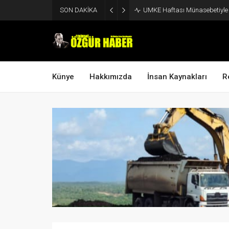
SON DAKİKA
UMKE Haftası Münasebetiyle V
Künye
Hakkımızda
İnsan Kaynakları
R