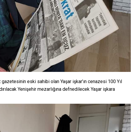
 gazetesinin eski sahibi olan Yaşar işkar’ın cenazesi 100 Yıl
ırılacak Yenişehir mezarlığına defnedilecek Yaşar işkara