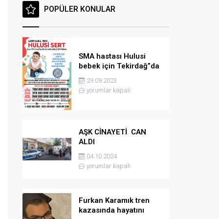
POPÜLER KONULAR
SMA hastası Hulusi
bebek için Tekirdağ”da
konser düzenlenicek
29.09.2023
yorumlar kapalı
AŞK CİNAYETİ CAN
ALDI
04.10.2024
yorumlar kapalı
Furkan Karamık tren
kazasında hayatını