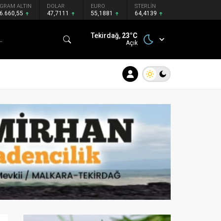
GRAM ALTIN
DOLAR
EURO
STERLİN
6.660,55
47,7111
55,1881
64,4139
Tekirdağ,
23
°C
Açık