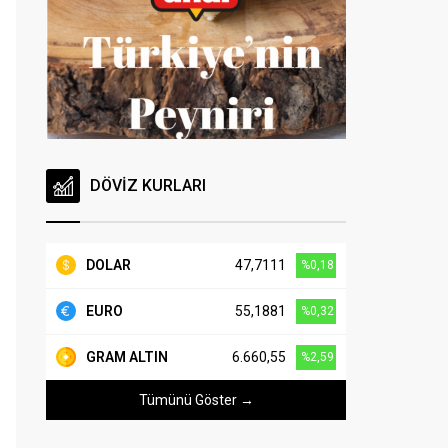
DÖVİZ KURLARI
DOLAR
47,7111
%0,18
EURO
55,1881
%0,32
GRAM ALTIN
6.660,55
%2,59
Tümünü Göster →