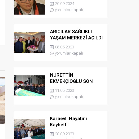
kaybetti
20.09.2024
yorumlar kapalı
ARICILAR SAĞLIKLI
YAŞAM MERKEZİ AÇILDI
06.05.2023
yorumlar kapalı
NURETTİN
EKMEKÇİOĞLU SON
YOLCULUĞUNA
11.05.2023
UĞURLANDI
yorumlar kapalı
Karaevli Hayatını
Kaybetti.
28.09.2023