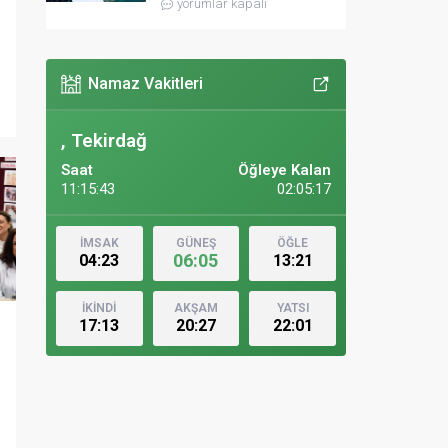
yorumlar kapalı
Namaz Vakitleri
, Tekirdağ
Saat
Öğleye Kalan
11:15:45
02:05:15
İMSAK
GÜNEŞ
ÖĞLE
06:05
04:23
13:21
İKİNDİ
AKŞAM
YATSI
17:13
20:27
22:01