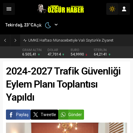
Tekirdağ,
23
°C
Açık
UMKE Haftası Münasebetiyle Vali Soytürk’e Ziyaret
GRAM ALTIN
DOLAR
EURO
STERLİN
6.505,41
47,7014
54,9990
64,2141
2024-2027 Trafik Güvenliği
Eylem Planı Toplantısı
Yapıldı
Paylaş
Tweetle
Gönder