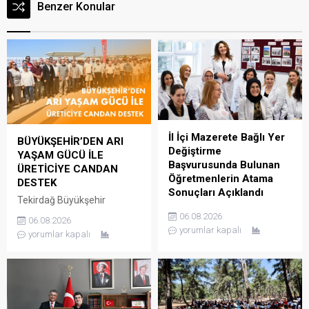
Benzer Konular
İl İçi Mazerete Bağlı Yer
BÜYÜKŞEHİR’DEN ARI
Değiştirme
YAŞAM GÜCÜ İLE
Başvurusunda Bulunan
ÜRETİCİYE CANDAN
Öğretmenlerin Atama
DESTEK
Sonuçları Açıklandı
Tekirdağ Büyükşehir
39Güncelleme : 06.08.2026
Belediyesi, kırsal kalkınmayı
06.08.2026
06.08.2026
10:21Yayın : 06.08.2026
desteklemek ve arıcılık
yorumlar kapalı
yorumlar kapalı
10:19 Millî Eğitim Bakanlığı
faaliyetlerinin
kadrolarında görev yapan
sürdürülebilirliğine katkı
öğretmenlerin aile birliği,
sağlamak amacıyla
sağlık, can güvenliği,
yürüttüğü Arı Yaşam Gücü
engellilik durumu ve diğer
Projesi kapsamında, il
nedenlere bağlı mazereti